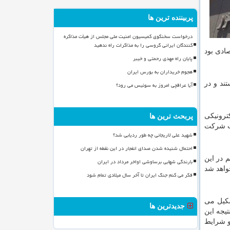
پربیننده ترین ها
درخواست سخنگوی کمیسیون امنیت ملی مجلس از هیأت مذاکره
کنندگان ایرانی گروسی را به مذاکرات راه ندهید
ادی بود
پایان راه مهدی رحمتی و خیبر
هجوم خریداران به بورس ایران
 دارای سند هستند و در
آیا عراقچی امروز به سوئیس می رود؟
ترونیکی
پربحث ترین ها
بت شرکت
شهید علی لاریجانی چه طور ردیابی شد؟
احتمال شنیده شدن صدای انفجار در این نقطه از تهران
 در این
بارندگی شهابی برساوشی اواخر مرداد در ایران
واهد شد
فکر می کنم جنگ ایران تا آخر سال میلادی تمام شود
شکیل می
جدیدترین ها
یجه این
و شرایط