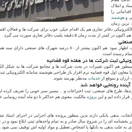
اد و املاک
داماتی را
ی و
هوشمند
 ترین زمان
لکترونیکی دفاتر تجاری هم یک اقدام خیلی خوب برای شرکت ها و فعالان اقتص
ت زمان ۵ دقیقه پلمب دفاتر تجاری صورت می گیرد.
بابایی ضمن اشاره به صدور سند برای شهرک های صنعتی، اظهار نمود: هم اکنون بیشتر از ۸۰ درصد شهرک های صنعتی
تمام رسیده است.
رونیکی ثبت شرکت ها در هفته قوه قضائیه
ینطور هم اکنون تغییرات در بحث شرکت ها و مجامع شرکت ها به شکل الک
ا معاون اول قوه قضاییه نرم افزار باز طراحی هوشمند سامانه الکترونیکی ث
 ارزان و بموقع از
خدمات
مدنظر بهرمند شوند.
ندها، طرح های صنعتی، ثبت اختراعات و… مسیر سبز خوبی را تعریف کرده ایم
رار داده ایم و این
پروژه
مالکیت معنوی هم حداکثر تا دو ماه آینده رونمایی خ
نجات، بدهی بانکی دارند بدین منظور پرونده های اجرایی در اجرای اسناد ت
خشنامه ای را در شروع سال صادر و به تمام واحدهای ثبتی ابلاغ نمود و در نت
دی به علت بدهی به بانکها یا اشخاص تعطیل و مواد اولیه اش توقیف نمی شود 