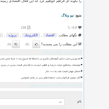
را بگونه ای فراهم خواهیم کرد که این فعال اقتصادی زمین
منبع:
نیو وبلاگ
218
5
/
0.0
تگهای مطلب:
اقتصاد
,
الكترونیك
,
پروژه
,
خ
این مطلب را می پسندید؟
(0)
(0)
تازه ترین مطالب مرتبط
نام نویسی جذب دانش آموختگان دکتری در دانشگاه ها شروع شد ۲ شرط اصلی جذب
توضیحات سخنگوی دولت درباره ی قطعی اینترنت و افزایش قیمت بنزین در بنزین سه
احتمال جهش قیمت نفت به ۱۰۰ دلار
آغاز دومین فراخوان جذب استعدادهای برتر در بخش خصوصی
نظرات بینندگان در مورد این مطلب
ن
نام: