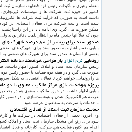
معظم رهبری و تأکیدات رئیس قوه قضاییه، سازمان ثبت اسن
کشور در حوزه ثبت شرکت ها و موسسات غیرتجاری، اق
داشته است به صورتی که فرآیند ثبت شرکت ها الکترونیک
شده است و ثبت شرکت برای فعالان اقتصادی در کوتاه
ممکن صورت می گیرد. وی ادامه داد: در این راستا پلمب ا
چون که قبلاً آنها چندین ماه در انتظار پلمب دفاتر بودند ولی هم اکنون در کمتر از مد
صدور سند برای بیشتر از ۸۰ درصد شهرک های صنعتی
بعضی از استان ها صدور سند برای شهرک های صنعتی به ا
رونمایی
نرم افزار
باز طراحی هوشمند سامانه الکت
رئیس سازمان ثبت اسناد و املاک کشور اظهار داشت: هم
صورت می گیرد و در هفته قوه قضاییه با حضور رئیس قوه ی
ها را رونمایی خواهیم کرد تا فعالان اقتصادی به شکل سریع،
پروژه هوشمند‎سازی مرکز مالکیت معنوی تا دو ماه آینده رونمایی خواهد شد
بابایی اظهار داشت: در حوزه مالکیت معنوی هم در بحث بر
عرصه هم الکترونیک شدن و هوشمندسازی را در دستور کار ق
تا خدمات با سرعت به متقاضیان عرضه شود.
حمایت سازمان ثبت اسناد از فعالان اقتصادی
وی افزود: بعضی از فعالان اقتصادی در شرکت ها و کارخا
شود برای رفع این مشکل سازمان ثبت اسناد و املاک کشور ب
اقدام هم اکنون فعالیت هیچ شرکت، کارخانه و فعال اقتصا