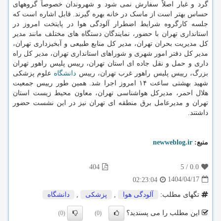
گرد و غبار اصلاً سفارش نمی شود و شهروندان خصوصاً گروههای
حساس بهتر است از ماسک در خانه بهره گیرند. قابل اشاره است که
جلسه کارگروه شرایط اضطرار آلودگی هوا در پایتخت امروز در
استانداری تهران با حضور، نمایندگان دستگاه های مختلف مانند مدیر
کل مدیریت بحران تهران، مدیر کل منابع طبیعی و آبخیزداری تهران،
مدیر کل دفتر امور شهری و شوراهای استانداری تهران، مدیر کل راه
داری و حمل و نقل جاده ای استان تهران، رییس پلیس راهور تهران
بزرگ، رییس پلیس راهور غرب تهران، رییس
دانشگاه
علوم پزشکی
شهید بهشتی ساعت ۱۴ امروز اجرا شد. همین طور رییس جمعیت
هلال احمر، مدیرکل هواشناسی تهران، معاون محیط زیست استان
تهران و مدیرعامل برق منطقه ای تهران نیز در این نشست حضور
داشتند.
منبع:
newweblog.ir
404
5
/
0.0
1404/04/17
02:23:04
تگهای مطلب:
آلودگی هوا
,
پزشكی
,
دانشگاه
این مطلب را می پسندید؟
(0)
(0)