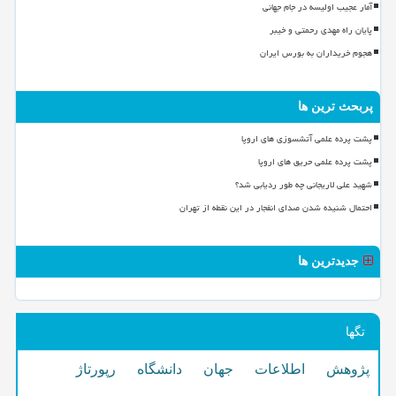
آمار عجیب اولیسه در جام جهانی
پایان راه مهدی رحمتی و خیبر
هجوم خریداران به بورس ایران
پربحث ترین ها
پشت پرده علمی آتشسوزی های اروپا
پشت پرده علمی حریق های اروپا
شهید علی لاریجانی چه طور ردیابی شد؟
احتمال شنیده شدن صدای انفجار در این نقطه از تهران
جدیدترین ها
تگها
پژوهش
اطلاعات
جهان
دانشگاه
رپورتاژ