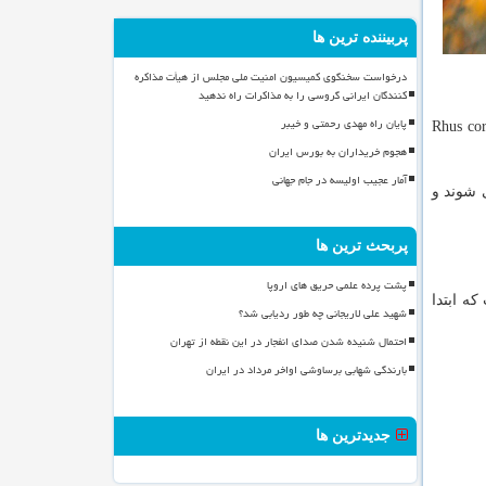
پربیننده ترین ها
درخواست سخنگوی کمیسیون امنیت ملی مجلس از هیأت مذاکره
کنندگان ایرانی گروسی را به مذاکرات راه ندهید
پایان راه مهدی رحمتی و خیبر
نسوی به نام sumac به معنای قرمز (red) گرفته شده است، نام علمی سماق Rhus coriaria
هجوم خریداران به بورس ایران
آمار عجیب اولیسه در جام جهانی
 شوند و
پربحث ترین ها
پشت پرده علمی حریق های اروپا
ست که ابتدا
شهید علی لاریجانی چه طور ردیابی شد؟
احتمال شنیده شدن صدای انفجار در این نقطه از تهران
بارندگی شهابی برساوشی اواخر مرداد در ایران
جدیدترین ها