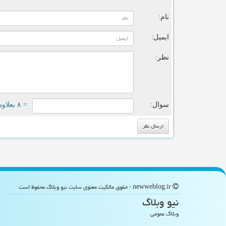
ن
نام:
ایمیل:
نظر:
سوال:
= ۸ بعلاوه ۲
newweblog.ir - حقوق مالکیت معنوی سایت نیو وبلاگ محفوظ است
نیو وبلاگ
وبلاگ عمومی