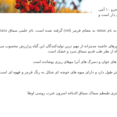
باشگاه خبرنگاران جوان در خبری نوشت: سماق را میتوان جزو ۱۰ آنتی
۳۵ گونه گیاهان گل دار است و
کلمه سماق (Sumac) از ریشه یک کلمه قدیمی فرا
رهای حاشیه مدیترانه از مهم ترین تولیدکنندگان این گیاه پرارزش محسوب می
یاه از نظر طب قدیم سماق سرد و خشک است.
یاه، حنایی رنگ است و در حدود ۱۰ سانتی متر طول دارد و دارای میوه های خوشه ای شکل به رنگ قرمز و قهوه ای ا
 تتری طمطم سماک سماق الدباغه اسرون عبرب روسی اوطا