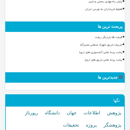
پایان راه مهدی رحمتی و خیبر
هجوم خریداران به بورس ایران
پربحث ترین ها
قیمت طلا باردیگر ریخت
جزییات حریق شهرک صنعتی نصیرآباد
پشت پرده علمی آتشسوزی های اروپا
پشت پرده علمی حریق های اروپا
جدیدترین ها
تگها
پژوهش
اطلاعات
جهان
دانشگاه
رپورتاژ
پژوهشگر
پروژه
تحقیقات