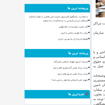
پربیننده ترین ها
درخواست سخنگوی کمیسیون امنیت ملی مجلس از هیأت مذاکره
کنندگان ایرانی گروسی را به مذاکرات راه ندهید
ت مراکز
آمار عجیب اولیسه در جام جهانی
پایان راه مهدی رحمتی و خیبر
ط سازمان
هجوم خریداران به بورس ایران
یر و با
پربحث ترین ها
ستانی و
جزییات حریق شهرک صنعتی نصیرآباد
زی حقوق
 عمل به
پشت پرده علمی آتشسوزی های اروپا
پشت پرده علمی حریق های اروپا
شبختانه
شهید علی لاریجانی چه طور ردیابی شد؟
 مستمری
ن تامین
 شورای هماهنگی سران قوا در مورد تصویب و ابلاغ اعتبار، اختصاص و انتشار ۷۰ هزار میلیارد
جدیدترین ها
 تعاون،
 توجه به
نشگاهی،