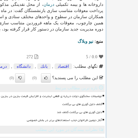
داروخانه ها و بیمه تکمیلی
درمان
، از محل نقدینگی مذکو
پرداخت معوقات متناسب سازی بازنشستگان گفت: در ماه اخ
همکاران سازمان در سطوح و واحدهای مختلف ستادی و استان
همین چارچوب، معوقات یک ماهه فروردین متناسب سازی 
دوره مدیریت جدید سازمان در دستور کار قرار گرفته بود، 
منبع:
نیو وبلاگ
272
5
/
0.0
تگهای مطلب:
اقتصاد
,
بانك
,
دانشگاه
,
درما
این مطلب را می پسندید؟
(0)
(0)
تازه ترین مطالب مرتبط
توضیحات سخنگوی دولت درباره ی قطعی اینترنت و افزایش قیمت بنزین در بنزین سه
کشف دلیل کوری های بی برگشت
دلیل کوری های بی برگشت کشف شد
آغاز دومین فراخوان جذب استعدادهای برتر در بخش خصوصی
نظرات بینندگان در مورد این مطلب