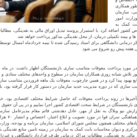
ن طور همکاری
ی، سازمان
وزارت امور
بت کمک به
اص کشور اضافه کرد: با استمرار پروسه تبدیل اوراق مالی به نقدینگی، مطالبا
ها و بیمه تکمیلی درمان، از محل نقدینگی مذکور پرداخت خواهد شد.
ت مطالبات مراکز درمانی دانشگاهی برای اسناد رسیدگی شده تا نیمه خردادماه امسال توس
طی هفته پیش رو شروع می شود.
ر مورد پرداخت معوقات متناسب سازی بازنشستگان اظهار داشت: در ماه اخ
 تلاش شبانه روزی همکاران سازمان در سطوح و واحدهای مختلف ستادی و ا
ع بهبود پیدا کرد و در همین چارچوب، معوقات یک ماهه فروردین متناسب سا
ب سازی که در دوره مدیریت جدید سازمان در دستور کار قرار گرفته بود، با
أخیرها در روند پرداخت معوقات که حاصل شرایط مختلف اقتصادی بود، خو
ای بازنشستگان در شرایط سخت اقتصادی کشور اجرا نماییم و در پی آن حقوق
گزارش نیو وبلاگ به نقل از مهر، عادل دهدشتی قائم مقام مدیرعامل سازما
اجتماعی با قدردانی از مساعدت و حمایت اعضاء
ادهای مختلف همچون مجلس شورای اسلامی، سازمان برنامه و بودجه، وزارت
مرکزی و دیوان محاسبات بابت کمک به سازمان در زمینه تامین منابع نقدینگی با
 مالی به نقدینگی، مطالبات مراکز درمانی طرف قرارداد دانشگاهی و غیردا