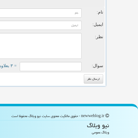
ن
نام:
ایمیل:
نظر:
سوال:
= ۳ بعلاوه ۳
newweblog.ir - حقوق مالکیت معنوی سایت نیو وبلاگ محفوظ است
نیو وبلاگ
وبلاگ عمومی