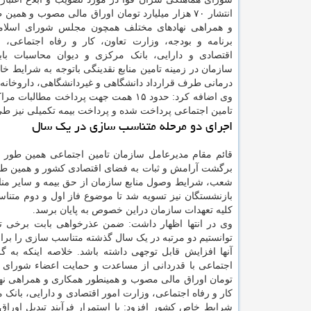
انتشار ۷۰ هزار میلیارد تومان اوراق مالی مصوب و همی
و همراهی نهادهای مختلف همچون مجلس شورای اسلام
برنامه و بودجه، وزارت تعاون، کار و رفاه اجتماعی، 
اقتصادی و دارایی، بانک مرکزی و دیوان محاسبات با
سازمان در زمینه تامین منابع نقدینگی باتوجه به شرایط خ
درمانی طرف قرارداد دانشگاهی و غیردانشگاهی، داروخانه 
وی اضافه کرد: حدود ۱۵ همت جهت پرداخ
تامین اجتماعی پرداخت شده و پرداخت بیمه تکمیلی نیز 
اجرای دو مرحله متناسب سازی در یک سال
قائم مقام مدیرعامل سازمان تامین اجتماعی همین طور د
برگشت آرامش و ثبات به فضای اقتصادی کشور و همین طور
شعب، شرایط وصول منابع سازمان از حق بیمه و سایر مناب
بازنشستگان نیز تسویه شد تا موضوع فاز اول و دوم متناس
کلیه تعهدات سازمان دراین خصوص به پایان برسد.
وی در انتها اظهار داشت: ضمن عذرخواهی بابت برخی ت
توانستیم دو مرتبه در یک سال گذشته متناسب سازی را بر
آنها افزایش قابل توجهی داشته باشد. خلاصه اینکه به 
تومان اوراق مالی مصوب و همینطور همکاری و همراهی نه
کار و رفاه اجتماعی، وزارت امور اقتصادی و دارایی، بانک 
شرایط خاص کشور افزود: با استمرار فرآیند تبدیل اوراق