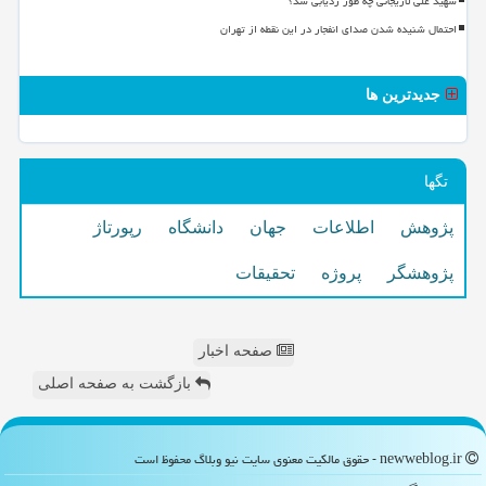
شهید علی لاریجانی چه طور ردیابی شد؟
احتمال شنیده شدن صدای انفجار در این نقطه از تهران
جدیدترین ها
تگها
پژوهش
اطلاعات
جهان
دانشگاه
رپورتاژ
پژوهشگر
پروژه
تحقیقات
صفحه اخبار
بازگشت به صفحه اصلی
newweblog.ir - حقوق مالکیت معنوی سایت نیو وبلاگ محفوظ است