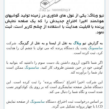
نیو وبلاگ: یكی از غول های فناوری در زمینه تولید گوشیهای
هوشمند اخیرا اختراع جدیدش را كه یك صفحه نمایش
پرنده با قابلیت هدایت با استفاده از چشم كاربر است، ثبت
نمود.
به گزارش نیو
وبلاگ
به نقل از ایسنا و به نقل از گیزمگ
، شركت
سامسونگ
پتنت یك دستگاه پرنده كه می توان با چشم آن را هدایت
كرد، ثبت كرده است.
اگر شما تاكنون آرزوی داشتن یك دست سوم را داشتید كه بتوانید با
گوشی خود در حین شستن ظروف كار كنید،
سامسونگ
ممكن است
نیاز شما را برآورده كند.
این شركت اخیرا اختراع "دستگاه پرنده" را ثبت كرده است. این
دستگاه شامل صفحه نمایشگری است كه بر روی یك كوادكوپتر نصب
شده است و نگاه شما را دنبال می كند.
بر اساس درخواست ثبت اختراع، دستگاه
سامسونگ
از صفحه نمایش
LCD با چهار پروانه تشكیل می گردد.