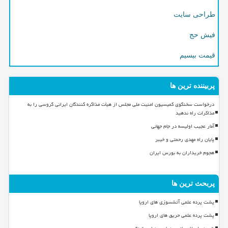
طراحی سایت
فیش حج
قیمت بیسیم
پربیننده ترین ها
درخواست سخنگوی کمیسیون امنیت ملی مجلس از هیأت مذاکره کنندگان ایرانی گروسی را به
مذاکرات راه ندهید
آمار عجیب اولیسه در جام جهانی
پایان راه مهدی رحمتی و خیبر
هجوم خریداران به بورس ایران
پربحث ترین ها
پشت پرده علمی آتشسوزی های اروپا
پشت پرده علمی حریق های اروپا