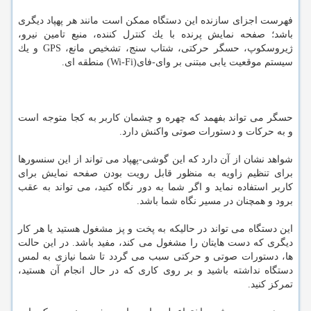
فهرست اجزای سازنده این دستگاه ممكن است مانند هر پهپاد دیگری
باشد؛ صفحه نمایش پرنده با یك كنترل كننده، منبع تامین نیرو،
ژیروسكوپ، حسگر حركتی، شتاب سنج، تشخیص مانع، GPS و یك
سیستم موقعیت یابی مبتنی بر وای-فای(Wi-Fi) منطقه ای.
حسگر می تواند بفهمد كه چهره و چشمان كاربر به كجا متوجه است
و به حركات و دستورات صوتی واكنش دارد.
شواهد نشان از آن دارد كه این گوشی-پهپاد می تواند از این سنسورها
برای تنظیم زاویه به منظور قابل رویت بودن صفحه نمایش برای
كاربر استفاده نماید و اگر شما به دور نگاه كنید، می تواند به عقب
برود و همچنان در مسیر نگاه شما باشد.
این دستگاه می تواند در حالیكه به پخت و پز مشغول هستید یا هر كار
دیگری كه دست هایتان را مشغول می كند، مفید باشد. در این حالت
ها، دستورات صوتی و حركتی سبب می گردد تا شما نیازی به لمس
دستگاه نداشته باشید و بر روی كاری كه در حال انجام آن هستید،
تمركز كنید.