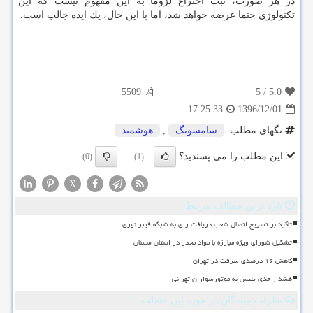
در هر صورت، ثبت اختراع لزوما به این مفهوم نیست كه این
تكنولوژی حتما عرضه خواهد شد، اما با این حال، یك ایده جالب است.
5509
5
/
5.0
1396/12/01
17:25:33
تگهای مطلب:
سامسونگ
,
هوشمند
این مطلب را می پسندید؟
(0)
(1)
X
تازه ترین مطالب مرتبط
تاکید بر تسریع اتصال شعب دریافت رای به شبکه فیبر نوری
تشکیل شورای ویژه مبارزه با مواد مخدر در استان سمنان
کاهش ۱۶ درصدی سرقت در تهران
هشدار جدی پلیس به موتورسواران تهرانی
نظرات بینندگان در مورد این مطلب