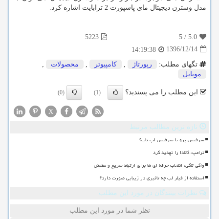
مدل وسترن دیجیتال مای پاسپورت 2 ترابایت اشاره کرد.
5223
5
/
5.0
1396/12/14
14:19:38
تگهای مطلب:
رپورتاژ
,
كامپیوتر
,
محصولات
,
موبایل
این مطلب را می پسندید؟
(0)
(1)
X
تازه ترین مطالب مرتبط
سرفیس پرو یا سرفیس لپ تاپ؟
ترامپ، کانادا را تهدید کرد
واکی تاکی، انتخاب حرفه ای ها برای ارتباط سریع و مطمئن
استفاده از فیلر لب چه تاثیری در زیبایی صورت دارد؟
نظرات بینندگان در مورد این مطلب
نظر شما در مورد این مطلب