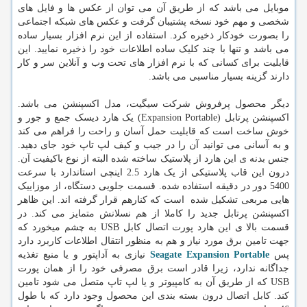
موبایل می باشد که از طریق آن می توان از عکس ها و فایل های
شخصی و مهم خود نسخه پشتیبان گرفت و عکس های شبکه اجتماعی
را بصورت خودکار ذخیره کرد. استفاده از این نرم افزار بسیار ساده
می باشد و تنها با چند کلیک ساده اطلاعات خود را ذخیره نمایید. این
قابلیت برای کسانی که با نرم افزار های تحت وب و آنلاین سر و کار
دارند گزینه بسیار مناسبی می باشد.
دیگر محصول پرفروش شرکت سیگیت، مدل اکسپنشن می باشد.
اکسپنشن پرتابل (Expansion Portable) یک هارد دیسک جمع و جور و
خوش ساخت است که قابلیت حمل آسان و راحت را فراهم می کند
و به آسانی می توانید آن را در جیب و کیف لپ تاپ خود جای دهید.
جنس بدنه ی این هارد از پلاستیک ساخته شده البته از نوع باکیفیت آن.
درون این قاب پلاستیکی از یک هارد 2.5 اینچی استاندارد با سرعت
5400 دور در دقیقه استفاده شده. قسمت جلویی دستگاه، از موزاییک
هایی مربعی تشکیل شده است که کنارهم قرار گرفته اند. این ظاهر
اکسپنشن پرتابل جدید را کاملا از هم نسلانش متمایز می کند. در
قسمت بالا ی این هارد پورت اتصال کابل USB به چشم میخورد که
جهت تامین برق مورد نیاز و هم به منظور انتقال اطلاعات کاربرد دارد
پس
Seagate Expansion Portable
نیازی به آداپتور و یا منبع تغذیه
جداگانه ندارد، زیرا قادر است برق مصرفی خود را از همان پورت
USB که از طریق آن به کامپیوتر و یا لپ تاپ متصل می شود تامین
کند. کابل اتصال درون بسته بندی این محصول وجود دارد که با طول