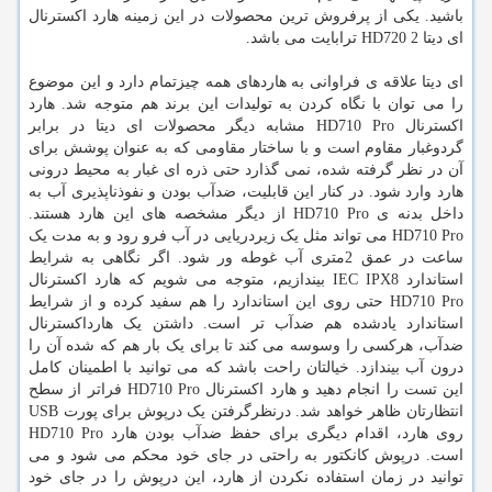
باشید. یکی از پرفروش ترین محصولات در این زمینه هارد اکسترنال
ای دیتا HD720 2 ترابایت می باشد.
ای دیتا علاقه ی فراوانی به هاردهای همه چیزتمام دارد و این موضوع
را می توان با نگاه کردن به تولیدات این برند هم متوجه شد. هارد
اکسترنال HD710 Pro مشابه دیگر محصولات ای دیتا در برابر
گردوغبار مقاوم است و با ساختار مقاومی که به عنوان پوشش برای
آن در نظر گرفته شده، نمی گذارد حتی ذره ای غبار به محیط درونی
هارد وارد شود. در کنار این قابلیت، ضدآب بودن و نفوذناپذیری آب به
داخل بدنه ی HD710 Pro از دیگر مشخصه های این هارد هستند.
HD710 Pro می تواند مثل یک زیردریایی در آب فرو رود و به مدت یک
ساعت در عمق 2متری آب غوطه ور شود. اگر نگاهی به شرایط
استاندارد IEC IPX8 بیندازیم، متوجه می شویم که هارد اکسترنال
HD710 Pro حتی روی این استاندارد را هم سفید کرده و از شرایط
استاندارد یادشده هم ضدآب تر است. داشتن یک هارداکسترنال
ضدآب، هرکسی را وسوسه می کند تا برای یک بار هم که شده آن را
درون آب بیندازد. خیالتان راحت باشد که می توانید با اطمینان کامل
این تست را انجام دهید و هارد اکسترنال HD710 Pro فراتر از سطح
انتظارتان ظاهر خواهد شد. درنظرگرفتن یک درپوش برای پورت USB
روی هارد، اقدام دیگری برای حفظ ضدآب بودن هارد HD710 Pro
است. درپوش کانکتور به راحتی در جای خود محکم می شود و می
توانید در زمان استفاده نکردن از هارد، این درپوش را در جای خود