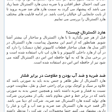
می کنید، احتمال خطر افتادن و یا ضربه دیدن هارد اکسترنال شما زیاد
می باشد که پیشنهاد می گردد به سمت هارد های ضد ضربه بروید تا
از بابت جابجایی آن خیالتان راحت باشد. در ادامه قابلیت های مختلف
هارد اکسترنال را بررسی می نماییم.
هارد اکسترنال چیست؟
قبل از هر چیز بگذارید تا با هارد اکسترنال و ساختار آن بیشتر آشنا
شویم. همانطور که از اسم این محصول پیداست، هارد اکسترنال در
اکثر مدل ها، همان ساختار قطعات کامپیوتر (هارد دیسک) را دارد که
در آن از هارد داخلی کامپیوتر و یا هارد لپ تاپ استفاده شده است و
در برخی مدل ها که به آنها حافظه اس اس دی اکسترنال گفته می
شود نیز از حافظه اس اس دی استفاده شده است.
ضد ضربه و ضد آب بودن و مقاومت در برابر فشار
هارد اکسترنال از نظر ظاهر و جنس بدنه باید به صورتی باشد که
علاوه بر سبک و کوچک بودن برای راحتی حمل و نقل، مقاومت خوبی
نسبت به فشار و ضربه داشته باشد و همچنین جنس بدنه به صورتی
باشد که در برابر خط و خش مقاوم باشد. یکی از معتبرترین شرکت
های تولید کننده هارد اکسترنال ضد ضربه، شرکت ای دیتا می باشد.
اگر قصد خرید هارد اکسترنال ضد ضربه و ضد آب و گرد و غبار را
دارید، پیشنهاد می کنیم حتما محصولات این شرکت را مدنظر داشته