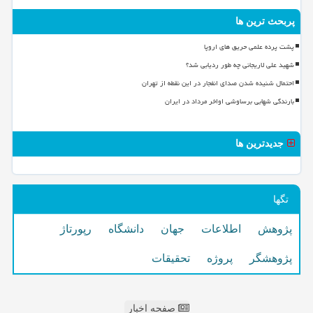
پربحث ترین ها
پشت پرده علمی حریق های اروپا
شهید علی لاریجانی چه طور ردیابی شد؟
احتمال شنیده شدن صدای انفجار در این نقطه از تهران
بارندگی شهابی برساوشی اواخر مرداد در ایران
جدیدترین ها
تگها
پژوهش
اطلاعات
جهان
دانشگاه
رپورتاژ
پژوهشگر
پروژه
تحقیقات
صفحه اخبار