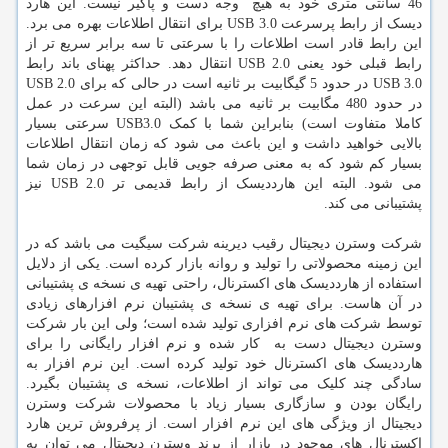
46 سانتی متری خود به هیچ وجه دست و پاگیر نیست. این هارد
دیسک از رابط پرسرعت USB 3.0 برای انتقال اطلاعات بهره می برد.
این رابط قادر است اطلاعات را با سرعتی تا سه برابر سریع تر از
رابط قبلی خود یعنی USB 2.0 انتقال دهد. حداکثر پهنای باند رابط
USB 3.0 در حدود 5 گیگابیت بر ثانیه است در حالی که برای USB 2.0
در حدود 480 مگابیت بر ثانیه می باشد (البته این سرعت در عمل
کاملا متفاوت است) بنابراین شما با کمک USB3.0 سرعتی بسیار
بالایی خواهید داشت و این باعث می شود که زمان انتقال اطلاعات
بسیار کم شود که به معنی صرفه جویی قابل توجهی در زمان شما
می شود. البته این هارددیسک از رابط قدیمی تر USB 2.0 نیز
پشتیبانی می کند.
شرکت وسترن دیجیتال رقیب دیرینه شرکت سیگیت می باشد که در
این زمینه محصولاتی را تولید و روانه بازار کرده است. یکی از دلایل
استفاده از هارددیسک های اکسترنال، راحتی تهیه ی نسخه ی پشتیبانی
در آن هاست. برای تهیه ی نسخه ی پشتیبان نرم افزارهای زیادی
توسط شرکت های نرم افزاری تولید شده است؛ ولی این بار شرکت
وسترن دیجیتال دست به کار شده و نرم افزار رایگانی را برای
هارددیسک های اکسترنال خود تولید کرده است. این نرم افزار به
سادگی چند کلیک می تواند از اطلاعات، نسخه ی پشتیبان بگیرد.
رایگان بودن و سازگاری بسیار زیاد با محصولات شرکت وسترن
دیجیتال از ویژگی های این نرم افزار است. از پرفروش ترین هارد
اکسترنال های موجود در بازار از برند وسترن دیجیتال می توان به