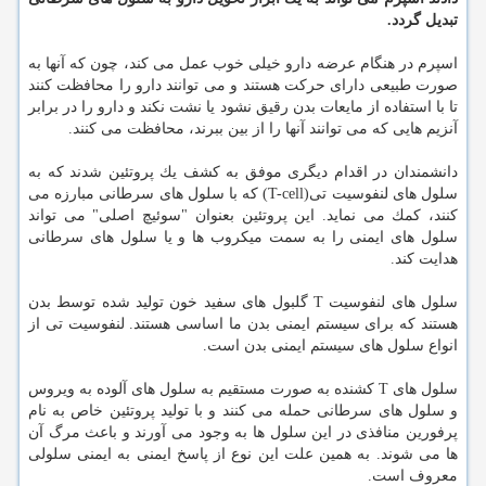
تبدیل گردد.
اسپرم در هنگام عرضه دارو خیلی خوب عمل می كند، چون كه آنها به
صورت طبیعی دارای حركت هستند و می توانند دارو را محافظت كنند
تا با استفاده از مایعات بدن رقیق نشود یا نشت نكند و دارو را در برابر
آنزیم هایی كه می توانند آنها را از بین ببرند، محافظت می كنند.
دانشمندان در اقدام دیگری موفق به كشف یك پروتئین شدند كه به
سلول های لنفوسیت تی(T-cell) كه با سلول های سرطانی مبارزه می
كنند، كمك می نماید. این پروتئین بعنوان "سوئیچ اصلی" می تواند
سلول های ایمنی را به سمت میكروب ها و یا سلول های سرطانی
هدایت كند.
سلول های لنفوسیت T گلبول های سفید خون تولید شده توسط بدن
هستند كه برای سیستم ایمنی بدن ما اساسی هستند. لنفوسیت تی از
انواع سلول های سیستم ایمنی بدن است.
سلول های T كشنده به صورت مستقیم به سلول های آلوده به ویروس
و سلول های سرطانی حمله می كنند و با تولید پروتئین خاص به نام
پرفورین منافذی در این سلول ها به وجود می آورند و باعث مرگ آن
ها می شوند. به همین علت این نوع از پاسخ ایمنی به ایمنی سلولی
معروف است.