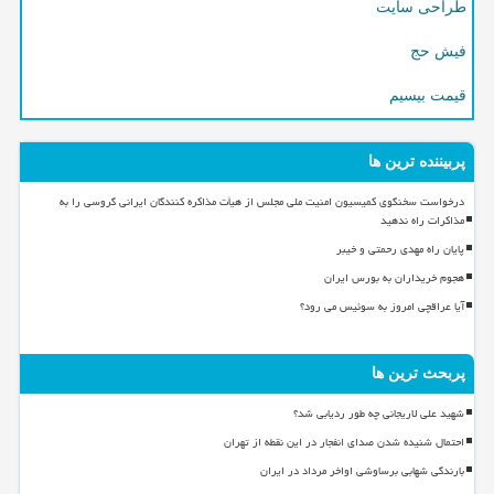
طراحی سایت
فیش حج
قیمت بیسیم
پربیننده ترین ها
درخواست سخنگوی کمیسیون امنیت ملی مجلس از هیأت مذاکره کنندگان ایرانی گروسی را به
مذاکرات راه ندهید
پایان راه مهدی رحمتی و خیبر
هجوم خریداران به بورس ایران
آیا عراقچی امروز به سوئیس می رود؟
پربحث ترین ها
شهید علی لاریجانی چه طور ردیابی شد؟
احتمال شنیده شدن صدای انفجار در این نقطه از تهران
بارندگی شهابی برساوشی اواخر مرداد در ایران