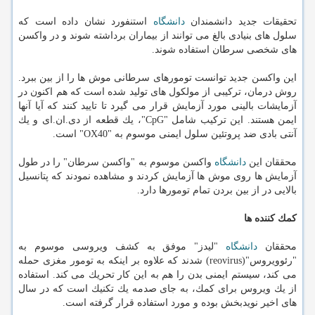
تحقیقات جدید دانشمندان
دانشگاه
استنفورد نشان داده است كه
سلول های بنیادی بالغ می توانند از بیماران برداشته شوند و در واكسن
های شخصی سرطان استفاده شوند.
این واكسن جدید توانست تومورهای سرطانی موش ها را از بین ببرد.
روش درمان، تركیبی از مولكول های تولید شده است كه هم اكنون در
آزمایشات بالینی مورد آزمایش قرار می گیرد تا تایید كنند كه آیا آنها
ایمن هستند. این تركیب شامل "CpG"، یك قطعه از دی.ان.ای و یك
آنتی بادی ضد پروتئین سلول ایمنی موسوم به "OX40" است.
محققان این
دانشگاه
واكسن موسوم به "واكسن سرطان" را در طول
آزمایش ها روی موش ها آزمایش كردند و مشاهده نمودند كه پتانسیل
بالایی در از بین بردن تمام تومورها دارد.
كمك كننده ها
محققان
دانشگاه
"لیدز" موفق به كشف ویروسی موسوم به
"رئوویروس"(reovirus) شدند كه علاوه بر اینكه به تومور مغزی حمله
می كند، سیستم ایمنی بدن را هم به این كار تحریك می كند. استفاده
از یك ویروس برای كمك، به جای صدمه یك تكنیك است كه در سال
های اخیر نویدبخش بوده و مورد استفاده قرار گرفته است.