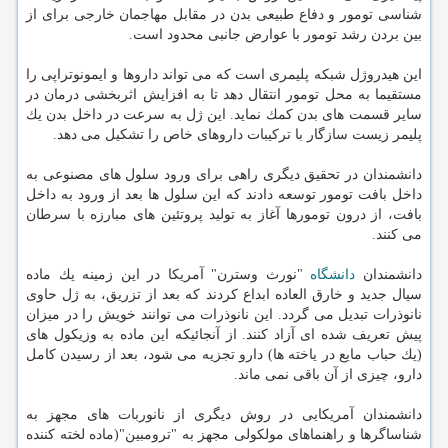
شناسی تومور و دفاع طبیعی بدن در مقابل مهاجمان خارجی برای از
بین بردن رشد تومور با عوارض جانبی محدود است.
این هیدروژل شبكه پلیمری است كه می تواند داروها و ایمونوتراپی را
مستقیما به محل تومور انتقال دهد تا به افزایش اثربخشی درمان در
سایر قسمت های بدن كمك نماید. این ژل به سرعت در داخل بدن یك
پلیمر زیست سازگار با تركیبات داروهای خاص را تشكیل می دهد.
دانشمندان در تحقیق دیگری راهی برای ورود سلول های مصنوعی به
داخل بافت تومور توسعه دادند كه این سلول ها بعد از ورود به داخل
بافت، از درون تومورها آغاز به تولید پروتئین های مبارزه با سرطان
می كنند.
دانشمندان
دانشگاه
"نورث وسترن" آمریكا در این زمینه یك ماده
سیال جدید و خارق العاده ابداع كردند كه بعد از تزریق، به ژل حاوی
نانوذرات تبدیل می گردد. این نانوذرات می توانند خویش را در میزان
پیش تعریف شده ای آزاد كنند. از آنجائیكه این ماده به وزیكول های
(یك حباب مایع در یاخته ها) دارو تجزیه می شود، بعد از رسیدن كامل
دارو، چیزی از آن باقی نمی ماند.
دانشمندان آمریكایی در روش دیگری از نانوربات های مجهز به
شناساگرها و راهنماهای مولكولی مجهز به "ترومبین"(ماده لخته كننده