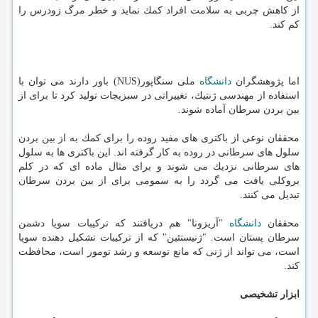
از كاهش چربی به سلامت افراد كمك نماید و خطر مرگ زودرس را
كم كند.
اما پژوهشگران
دانشگاه
ملی سنگاپور(NUS) باور دارند می توان با
استفاده از مهندسی ژنتیك، تغییراتی در سبزیجات تولید كرد تا برای از
بین بردن سرطان آماده شوند.
محققان نوعی از باكتری های مفید روده را برای كمك به از بین بردن
سلول های سرطانی در روده به كار گرفته اند. این باكتری ها به سلول
های سرطانی نزدیك می شوند و برای مثال ماده ای كه در كلم
بروكلی یافت می گردد را به سمومی برای از بین بردن سرطان
تبدیل می كنند.
محققان
دانشگاه
"آریزونا" هم دریافتند كه تركیبات سویا دشمن
سرطان پستان است. "ژنیستئین" كه از تركیبات تشكیل دهنده سویا
است، می تواند از ژنی كه مانع توسعه و رشد تومور است، محافظت
كند.
ابزار تشخیصی