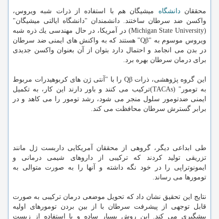
محققان
دانشگاه
میشیگان هم با استفاده از ذرات شبه ویروس،
واكسن ضد سرطان ساختند. دانشمندان "دانشگاه ایالتی میشیگان"
(Michigan State University) در آمریكا، در حال مهندسی یك ذره شبه
ویروس موسوم به "Qβ" هستند كه به واكنش های ایمنی ضد سرطان
در بدن می انجامد و احتمال دارد بتوان از آن بعنوان واكسن جدیدی
برای درمان سرطان بهره برد.
این گروه پژوهشی، ذرات Qβ را با "آنتی ژن های كربوهیدرات مربوط
به تومور" (TACAs)تركیب می كنند و باور دارند این كار، به تكمیل
ایمنی ضدتومور سلول منجر می شود، رشد تومور را می كاهد و در
برابر گسترش سرطان محافظت می كند.
طی ابداعی دیگر، گروهی از محققان آمریكایی داربست ژل مانند
تزریقی تولید كردند كه تركیبی از داروهای شیمی درمانی و
ایمونوتراپی را در خود نگه داشته و آنها را به صورت متوالی به
تومورها می رساند.
نتایج این تحقیق نشان داد كه تحویل موضعی درمان تركیبی به صورت
قابل توجهی از پیشرفت سرطان با از بین بردن تومورهای اولیه
پیشگیری می كند. این روش بسیار ساده و با استفاده از زیست