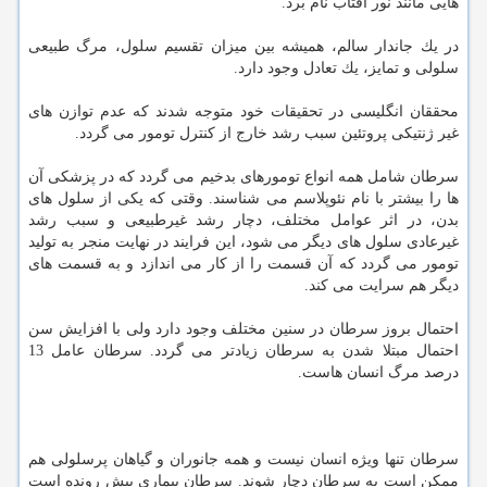
هایی مانند نور آفتاب نام برد.
در یك جاندار سالم، همیشه بین میزان تقسیم سلول، مرگ طبیعی
سلولی و تمایز، یك تعادل وجود دارد.
محققان انگلیسی در تحقیقات خود متوجه شدند كه عدم توازن های
غیر ژنتیكی پروتئین سبب رشد خارج از كنترل تومور می گردد.
سرطان شامل همه انواع تومورهای بدخیم می گردد كه در پزشكی آن
ها را بیشتر با نام نئوپلاسم می شناسند. وقتی كه یكی از سلول های
بدن، در اثر عوامل مختلف، دچار رشد غیرطبیعی و سبب رشد
غیرعادی سلول های دیگر می شود، این فرایند در نهایت منجر به تولید
تومور می گردد كه آن قسمت را از كار می اندازد و به قسمت های
دیگر هم سرایت می كند.
احتمال بروز سرطان در سنین مختلف وجود دارد ولی با افزایش سن
احتمال مبتلا شدن به سرطان زیادتر می گردد. سرطان عامل 13
درصد مرگ انسان هاست.
سرطان تنها ویژه انسان نیست و همه جانوران و گیاهان پرسلولی هم
ممكن است به سرطان دچار شوند. سرطان بیماری پیش رونده است