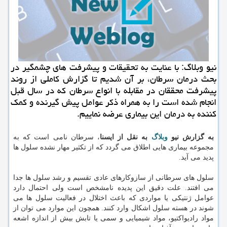
نیو وبلاگ: با عنایت به تحقیقات و پیشرفت های چشمگیر در
بحث درمان سرطان، بر آن شدیم تا گزارش كاملی از روند
پیشرفت محققان در مقابله با انواع سرطان كه در سال قبل
انجام شده است را به همراه ذكر عوامل پیش گیرنده و كمك
كننده به درمان این بیماری عرضه نماییم.
به گزارش نیو
وبلاگ
به نقل از ایسنا
، سرطان نامی است كه به
مجموعه بیماری هایی اطلاق می گردد كه از تكثیر مهار نشده سلول ها
پدید می آید.
سلول های سرطانی از سازوكارهای عادی تقسیم و رشد سلول ها جدا
می افتند. علت دقیق این پدیده نامشخص است ولی احتمال دارد
عوامل ژنتیكی یا مواردی كه باعث اختلال در فعالیت سلول ها می
شوند در هسته سلول اشكال وارد كنند. همچون این موارد می توان از
مواد رادیواكتیو، مواد شیمیایی و سمی یا تابش بیش از اندازه اشعه