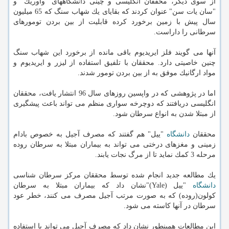
از سوی دیگر، محققان انگلیسی و چینی دانشگاههای "واوریك" و
"سان یات سن" عنوان كردند كه بقایای یك شهاب سنگ كه 65 میلیون
سال پیش با زمین برخورد كرده قابلیت از بین بردن تومورهای
سرطانی را داراست.
آنها می گویند فلز ایریدیوم باقی مانده از برخورد این شهاب سنگ
چنین خاصیتی دارد. محققان با تلفیق استفاده از لیزر و ایریدیوم و
مواد ارگانیك موفق به از بین بردن تومور شدند.
اما در پژوهشی كه در واپسین روزهای سال 96 انتشار یافت، محققان
انگلیسی دریافتند كه دوچرخه سواری منظم می تواند باعث پیشگیری
از مبتلا شدن به انواع سرطان شود.
محققان
دانشگاه
"ییل" هم گفتند كه مصرف آجیل به خصوص بادام
زمینی و مغزهای درختی می تواند به بیماران مبتلا به سرطان روده
مرحله 3 كمك نماید تا از مرگ نجات یابند.
یك مطالعه جدید انجام شده توسط محققان مركز سرطان شناسی
دانشگاه
"ییل (Yale)"نشان داد كه بیماران مبتلا به سرطان
كولون(روده) كه به صورت مرتب آجیل مصرف می كنند، خطر عود
سرطان در آنها كاسته می شود.
این مطالعات همینطور نشان داد كه مصرف آجیل می تواند با استفاده