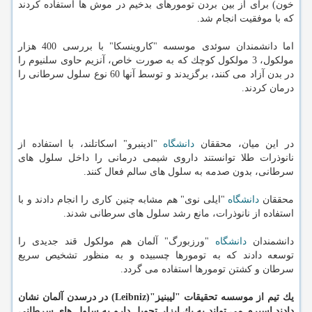
خون) برای از بین بردن تومورهای بدخیم در موش ها استفاده كردند
كه با موفقیت انجام شد.
اما دانشمندان سوئدی موسسه "كاروینسكا" با بررسی 400 هزار
مولكول، 3 مولكول كوچك كه به صورت خاص، آنزیم حاوی سلنیوم را
در بدن آزاد می كنند، برگزیدند و توسط آنها 60 نوع سلول سرطانی را
درمان كردند.
در این میان، محققان
دانشگاه
"ادینبرو" اسكاتلند، با استفاده از
نانوذرات طلا توانستند داروی شیمی درمانی را داخل سلول های
سرطانی، بدون صدمه به سلول های سالم فعال كنند.
محققان
دانشگاه
"ایلی نوی" هم مشابه چنین كاری را انجام دادند و با
استفاده از نانوذرات، مانع رشد سلول های سرطانی شدند.
دانشمندان
دانشگاه
"ورزبورگ" آلمان هم مولكول قند جدیدی را
توسعه دادند كه به تومورها چسبیده و به منظور تشخیص سریع
سرطان و كشتن تومورها استفاده می گردد.
یك تیم از موسسه تحقیقات "لیبنیز"(Leibniz) در درسدن آلمان نشان
دادند اسپرم می تواند به یك ابزار تحویل دارو به سلول های سرطانی