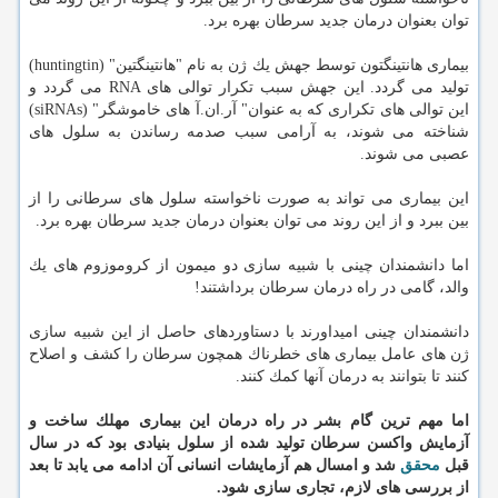
توان بعنوان درمان جدید سرطان بهره برد.
بیماری هانتینگتون توسط جهش یك ژن به نام "هانتینگتین" (huntingtin)
تولید می گردد. این جهش سبب تكرار توالی های RNA می گردد و
این توالی های تكراری كه به عنوان" آر.ان.آ های خاموشگر" (siRNAs)
شناخته می شوند، به آرامی سبب صدمه رساندن به سلول های
عصبی می شوند.
این بیماری می تواند به صورت ناخواسته سلول های سرطانی را از
بین ببرد و از این روند می توان بعنوان درمان جدید سرطان بهره برد.
اما دانشمندان چینی با شبیه سازی دو میمون از كروموزوم های یك
والد، گامی در راه درمان سرطان برداشتند!
دانشمندان چینی امیداورند با دستاوردهای حاصل از این شبیه سازی
ژن های عامل بیماری های خطرناك همچون سرطان را كشف و اصلاح
كنند تا بتوانند به درمان آنها كمك كنند.
اما مهم ترین گام بشر در راه درمان این بیماری مهلك ساخت و
آزمایش واكسن سرطان تولید شده از سلول بنیادی بود كه در سال
قبل
محقق
شد و امسال هم آزمایشات انسانی آن ادامه می یابد تا بعد
از بررسی های لازم، تجاری سازی شود.