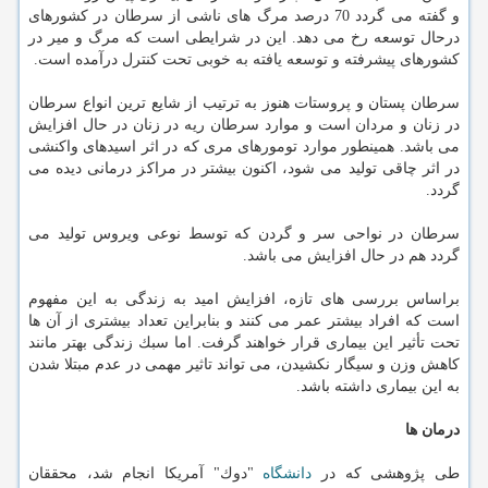
و گفته می گردد 70 درصد مرگ های ناشی از سرطان در كشورهای
درحال توسعه رخ می دهد. این در شرایطی است كه مرگ و میر در
كشورهای پیشرفته و توسعه یافته به خوبی تحت كنترل درآمده است.
سرطان پستان و پروستات هنوز به ترتیب از شایع ترین انواع سرطان
در زنان و مردان است و موارد سرطان ریه در زنان در حال افزایش
می باشد. همینطور موارد تومورهای مری كه در اثر اسیدهای واكنشی
در اثر چاقی تولید می شود، اكنون بیشتر در مراكز درمانی دیده می
گردد.
سرطان در نواحی سر و گردن كه توسط نوعی ویروس تولید می
گردد هم در حال افزایش می باشد.
براساس بررسی های تازه، افزایش امید به زندگی به این مفهوم
است كه افراد بیشتر عمر می كنند و بنابراین تعداد بیشتری از آن ها
تحت تأثیر این بیماری قرار خواهند گرفت. اما سبك زندگی بهتر مانند
كاهش وزن و سیگار نكشیدن، می تواند تاثیر مهمی در عدم مبتلا شدن
به این بیماری داشته باشد.
درمان ها
طی پژوهشی كه در
دانشگاه
"دوك" آمریكا انجام شد، محققان