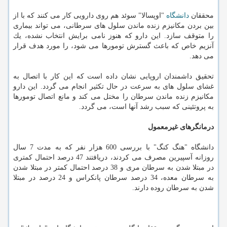
محققان
دانشگاه
"اوپسالا" سوئد هم روی دارویی كار می كنند كه با از
بین بردن مكانیزم زنده ماندن سلول های سرطانی، می تواند بیماری
را متوقف سازد. این دارو كه هنوز نامی برایش انتخاب نشده، یك
آنزیم خاص كه باعث گسترش تومورها می شود، را مورد هدف قرار
می دهد.
تحقیق داشمندان اروپایی نشان داده است كه این كار با اتصال به
غشای سلول های به سرعت در حال تكثیر انجام می گردد. این دارو
مكانیزم زنده ماندن سرطان را مختل می كند و مانع اتصال تومورها
به پروتئینی كه سبب رشد آنها است، می گردد.
درمانگرهای غیرمعمول
دانشگاه "هنگ كنگ" با بررسی 600 هزار نفر كه به مدت 7 سال
روزانه آسپیرین مصرف می كردند، دریافتند 47 درصد احتمال كمتری
در مبتلا شدن به سرطان مری و 38 درصد احتمال كمتر در مبتلا شدن
به سرطان معده، 34 درصد سرطان پانكراس و 24 درصد در مبتلا
شدن به سرطان روده دارند.