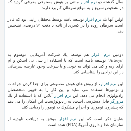
سال گذشته دو
نرم افزار
مبتنی بر هوش مصنوعی معرفی گردید كه
در تشخیص سریع و به موقع سرطان كاربرد دارند.
اولین آنها یك
نرم افزار
توسعه یافته توسط محققان ژاپنی بود كه قادر
است سرطان روده را در كسری از ثانیه با دقت 94 درصدی تشخیص
دهد.
دومین
نرم افزار
هم توسط یك شركت آمریكایی موسوم به
"Arterys" توسعه یافته است كه با استفاده از سی تی اسكن و ام
آرآی ریه و كبد می تواند به خوبی و با سرعت وجود عارضه سرطانی
در این نواحی را شناسایی كند.
این
نرم افزار
، از روش های هوش مصنوعی برای جدا كردن جراحات
و تومورها استفاده می نماید و این كار را به خوبی متخصصان
رادیولوژی انجام می دهد. این
نرم افزار
آنلاین كه با استفاده از یك
مرورگر
قابل دسترسی است، به رادیولوژیست این امكان را می دهد
كه پیشروی تومورها و اجرام مشكوك به تومور را ردیابی كنند.
شایان ذكر است كه این
نرم افزار
موفق به دریافت تاییدیه از
سازمان غذا و داروی آمریكا(FDA) شده است.