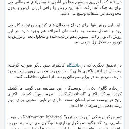
دریافتند كه با تزریق مستقیم محلول اتانول به تومورهای سرطانی می
توان به جنگ آنها رفت. آنها این روش را راهی ارزان، ایمن و بدون
محدودیت در استفاده وسیع می دانند.
البته این روش تنها برای درمان سرطان های كبد و تیروئید به كار می
رود و احتمال صدمه به بافت های اطراف هم وجود دارد. در این
روش، اتانول و اتیل سلولز باهم تركیب شده و محلول بعد از تزریق به
تومور به شكل ژل درمی آید.
در تحقیق دیگری كه در
دانشگاه
كالیفرنیا سن دیگو صورت گرفت،
محققان دریافتند باكتری هایی كه به صورت معمول روی دست وجود
دارند، می توانند در برابر سرطان پوست از انسان محافظت كنند.
"ریچارد گالو"، یكی از نویسندگان این مطالعه می گوید: ما كشف
كرده ایم كه باكتری "استافیلوكوكوس اپیدرمیدیس"، كه یك باكتری
رایج در پوست سالم انسان است، دارای توانایی انتخابی برای مهار
رشد بعضی از سرطان ها است.
تیم مركز پزشكی "نورث وسترن" (Northwestern Medicine)در بهمن
ماه پی برد كه چگونه مولكول بیماری هانتینگتون می تواند به صورت
ناخواسته سلول های سرطانی را از بین ببرد و چگونه از این روند می