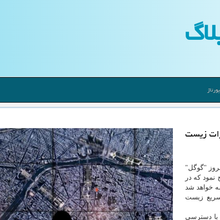
لاگ
ورتاژ
یرات زیست
روز "گوگل"
سازمان ملل متحد"( UN) افتتاح نمود كه در
ه خواهد شد
 سریع زیست
با دسترسی