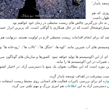
ه پایدار"
یپلمات نروژی كه هم
ظهار داشت:
ادر به حل بزرگترین چالش های زیست محیطی در زمان خود خواهیم بود.
سیارخوشحال است كه در حال همكاری با گوگلی است، كه برترین ابزار ج
 كه برای انجام اقدامات زیست محیطی لازم در اولویت هستند. درنهایت هم م
یستم های آب شیرین مانند "كوه ها، "جنگل ها"، "تالاب ها"، "رودخانه ها" و 
 ای از این اكوسیستم ها تولید خواهد نمود. كشورها و سازمان های گوناگون می ت
تغییرات در این اكوسیستم ها را بیابند.
 مورد است كه این مطالب بعنوان یك منبع با دسترسی آزاد، در اختیار كشور
ب پیشرفت در اهداف توسعه پایدار گردد.
اره
ای برای بررسی تاثیرات فعالیت های انسانی روی محیط زیست استفاده 
ن دسترسی آزاد به این
اطلاعات
هم امری بزرگ و مهم تلقی می گردد.