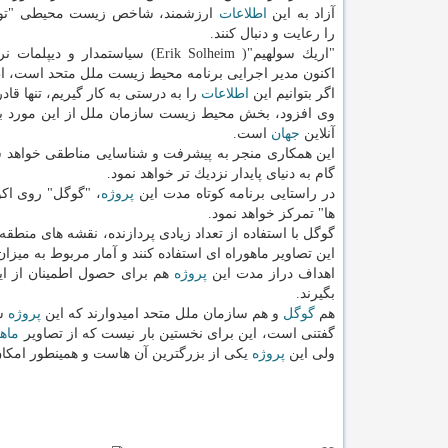
آزاد به این
اطلاعات
ارزشمند، شاخص زیست محیطی "توسع
را رعایت و دنبال كنند.
"اریك سولهیم"( Erik Solheim) سیاستمدار و د
اكنون مدیر اجرایی برنامه محیط زیست ملل متحد است، ا
اگر بتوانیم این
اطلاعات
را به درستی به كار گیریم، تنها ق
وی افزود، بخش محیط زیست سازمان ملل از این مورد ب
آنلاین
جهان
است.
این همكاری منجر به پیشرفت و شناسایی مناطقی خواهد شد
گام به دنیای پایدار نزدیك تر خواهد نمود.
در راستایی برنامه كوتاه مدت این
پروژه
، "گوگل" روی اكوس
ها" تمركز خواهد نمود.
گوگل با استفاده از تعداد زیادی پردازنده، نقشه های منطقه
این تصاویر ماهوراه ای استفاده كنند و آمار مربوط به میزان 
اهداف دراز مدت این
پروژه
هم برای حصول اطمینان از این
بگیرند.
هم
گوگل
و هم سازمان ملل متحد امیدوارند كه این
پروژه
سب
گفتنی است، این برای نخستین بار نیست كه از تصاویر
ماهو
ولی این
پروژه
یكی از بزرگترین آن هاست و همینطور امكا