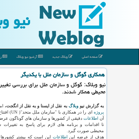
نیو وب
صفحه اصلی
وبلاگ جدید
آرشیو نیو وبلاگ
رپ
همكاری گوگل و سازمان ملل با یكدیگر
نیو وبلاگ: گوگل و سازمان ملل برای بررسی تغی
محیطی همكار شدند.
به گزارش نیو
وبلاگ
به نقل از ایسنا و به نقل از انگجت،
ام
پروژه
ای را در همكاری با "
آن
اطلاعات
دقیقی از كشورها و سازمان های گوناگون عرض
تا اقدامات و برنامه های لازم برای پاسخ به تغییرات
محیطی صورت گیرد.
هدف از عرضه این
اطلاعات
این است كه بیشتر كشورها 