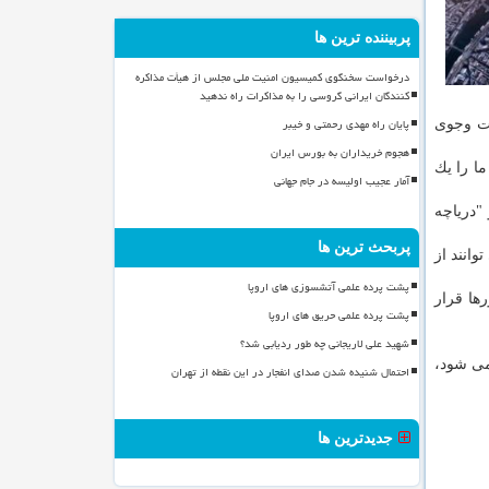
پربیننده ترین ها
درخواست سخنگوی کمیسیون امنیت ملی مجلس از هیأت مذاکره
کنندگان ایرانی گروسی را به مذاکرات راه ندهید
پایان راه مهدی رحمتی و خیبر
ست وجوی
هجوم خریداران به بورس ایران
ا را یك
آمار عجیب اولیسه در جام جهانی
"دریاچه
پربحث ترین ها
وانند از
پشت پرده علمی آتشسوزی های اروپا
ها قرار
پشت پرده علمی حریق های اروپا
شهید علی لاریجانی چه طور ردیابی شد؟
می شود،
احتمال شنیده شدن صدای انفجار در این نقطه از تهران
جدیدترین ها