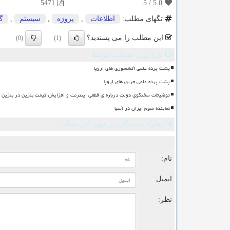
5471
5
/
5.0
تگهای مطلب:
اطلاعات
,
پروژه
,
سیستم
,
گ
این مطلب را می پسندید؟
(0)
(1)
تازه ترین مطالب مرتبط
پشت پرده علمی آتشسوزی های اروپا
پشت پرده علمی حریق های اروپا
توضیحات سخنگوی دولت درباره ی قطعی اینترنت و افزایش قیمت بنزین در بنزین سه
نماینده سوم ایران در آسیا
نظرات بینندگان در مورد این مطلب
ن
نام:
ایمیل:
نظر: