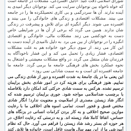
شورای اسلامی دقت كنید: «دلیل افسردگی، مشكلات در جامعه است
كه خواه ناخواه بین نوجوانان سرایت می كند. نوجوانان دیگر امیدی به
آینده ندارند. آن ها سردرگمی و بی كاری تحصیلكرده ها را در جامعه
می بینند. مشكلات اقتصادی و زندگی های خانوادگی را می بینند و
افسرده می شوند. دیگر انگیزه ای برای تلاش و پیشرفت در زندگی
شان ندارند. همین می گردد كه برخی از آن ها در شرایطی خاص
دست به خودكشی می زنند. مشكلات مالی، خانوادگی و اقتصادی
انگیزه را در نوجوانان از بین می برد. به دلیل ناامیدی از آینده دست به
این كار می زنند. از سوی دیگر خود خانواده هم به علت مشكلات
اقتصادی، فشار زیادی را تحمل می كند و این فشار ناخودآگاه به
فرزندان شان منتقل می گردد. در واقع مشكلات معیشتی و اشتغال به
نحوه عملكرد بخش های فرهنگی جامعه ما برمی گردد. جامعه ما
جامعه افسرده ای است و به سمت شادابی نمی رود.»
این یعنی ما در یك جامعهٔ به شدت افسرده و دور از شادی زندگی می
نماییم. هنوز فرهنگی برای هزینه كرد در امور شادی بخش برایمان
ترسیم نشده. هركس به سمت شادی حركتی كند امكان دارد بلافاصله
با برچسب ضداسلامی مواجه شود. جوری برایمان ترسیم شده كه
انگار شاد زیستن مصدری از اسلامیت و معنویت ندارد! انگار شادی
مختص فسق و فجور است. تمامی اسوه های اخلاقی ما با رعایت
موازین صحیح اخلاقی و به كار بردن كرامات انسانی در بزنگاه های
حساس، اتفاقا كاملا شاد زیسته اند. و به درستی كه رعایت اخلاق، در
هر حوزه ای بستر رشد شاد زیستن را فراهم می آورد. حال كه نظام
آموزشی ما از این مهم سال هاست غافل است، خانواده ها تلاش كنند