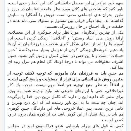
سهم خود نیز) برای این معضل جانفشانی كند. این اخطار جدی است،
باور كنید كه شاخص های كلان مورد نظر جامعه شناسان در بروز و
ظهور بحران های اجتماعی مدتی است خویش را آشكارا به نمایش
گذاشته اند. اینجا دیگر فرقی بین مسئول و مملوك نمی ماند همه در
حقیقت در یك اجتماع در حال روزمرگی هستیم.
یكی از بهترین راهكارهای مورد نظر برای جلوگیری از این معضلات،
ارائهٔ روش های "شاد زیستن" و "اخلاقی" زندگی كردن است. این
آموزه ها را باید از ابتدای شكل گیری شخصیت فرزندانمان به آن ها
یاد دهیم. خوشحال زندگی كردن از عوامل بسیار محدودكنندهٔ "حس
حسادت" است و تا این حس در انسان كنترل و زمین گیر نشود، همین
اشرف مخلوقات می تواند تا درجهٔ اولئك كل انعام هم نتزل رتبه ای
پیدا كند.
هم چنین
باید به فرزندان مان بیاموزیم كه توجیه نكنند، توجیه از
بدترین روش های انسانی برای فرار از مسئولیت و پاسخ گویی است،
و اتفاقاً به نظر منبع توجیه هم اصلا مهم نیست.
توجیه یك كار
غیراخلاقی، حتی با ابزارهای شرعی هم نباید نهادینه شود. به ویژه
برای ملتی كه داعیه این را دارند كه كامل ترین دین خدا را برگزیده
اند، چنان چه ملت ما به این باور رسیده اند كه این دین بهترین و
كامل ترین است، پس عملا خروجی های این دارندگان چنین گوهری
هم باید در دنیا، نشان از این گوهر باشد چه از كوزه همان برون تراود
كه در اوست.
كمی به قول های بهرام پارسایی عضو فراكسیون امید در مجلس