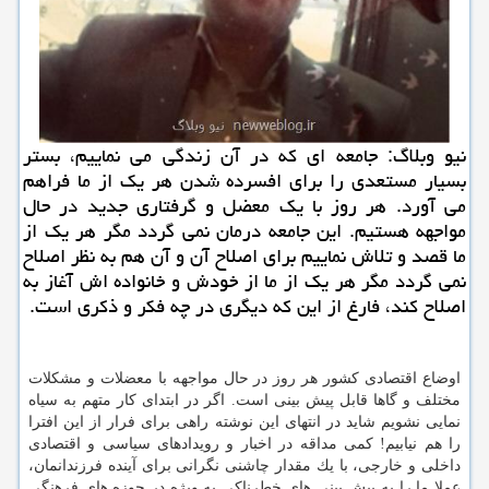
نیو وبلاگ: جامعه ای كه در آن زندگی می نماییم، بستر
بسیار مستعدی را برای افسرده شدن هر یك از ما فراهم
می آورد. هر روز با یك معضل و گرفتاری جدید در حال
مواجهه هستیم. این جامعه درمان نمی گردد مگر هر یك از
ما قصد و تلاش نماییم برای اصلاح آن و آن هم به نظر اصلاح
نمی گردد مگر هر یك از ما از خودش و خانواده اش آغاز به
اصلاح كند، فارغ از این كه دیگری در چه فكر و ذكری است.
اوضاع اقتصادی كشور هر روز در حال مواجهه با معضلات و مشكلات
مختلف و گاها قابل پیش بینی است. اگر در ابتدای كار متهم به سیاه
نمایی نشویم شاید در انتهای این نوشته راهی برای فرار از این افترا
را هم نیابیم! كمی مداقه در اخبار و رویدادهای سیاسی و اقتصادی
داخلی و خارجی، با یك مقدار چاشنی نگرانی برای آینده فرزندانمان،
عملا ما را به پیش بینی های خطرناكی به ویژه در حوزه های فرهنگی