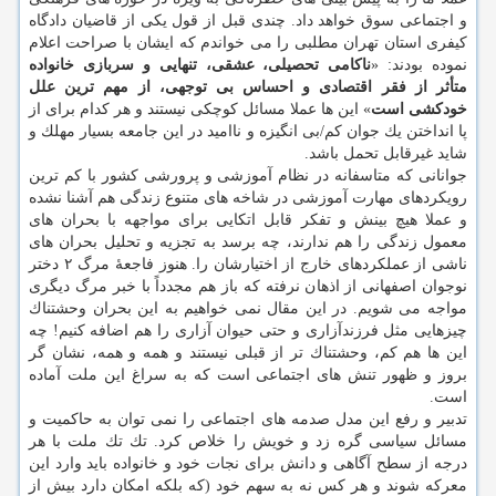
و اجتماعی سوق خواهد داد. چندی قبل از قول یكی از قاضیان دادگاه
كیفری استان تهران مطلبی را می خواندم كه ایشان با صراحت اعلام
نموده بودند: «
ناكامی تحصیلی، عشقی، تنهایی و سربازی خانواده
متأثر از فقر اقتصادی و احساس بی توجهی، از مهم ترین علل
خودكشی است
» این ها عملا مسائل كوچكی نیستند و هر كدام برای از
پا انداختن یك جوان كم/بی انگیزه و ناامید در این جامعه بسیار مهلك و
شاید غیرقابل تحمل باشد.
جوانانی كه متاسفانه در نظام آموزشی و پرورشی كشور با كم ترین
رویكردهای مهارت آموزشی در شاخه های متنوع زندگی هم آشنا نشده
و عملا هیچ بینش و تفكر قابل اتكایی برای مواجهه با بحران های
معمول زندگی را هم ندارند، چه برسد به تجزیه و تحلیل بحران های
ناشی از عملكردهای خارج از اختیارشان را. هنوز فاجعهٔ مرگ ۲ دختر
نوجوان اصفهانی از اذهان نرفته كه باز هم مجدداً با خبر مرگ دیگری
مواجه می شویم. در این مقال نمی خواهیم به این بحران وحشتناك
چیزهایی مثل فرزندآزاری و حتی حیوان آزاری را هم اضافه كنیم! چه
این ها هم كم، وحشتناك تر از قبلی نیستند و همه و همه، نشان گر
بروز و ظهور تنش های اجتماعی است كه به سراغ این ملت آماده
است.
تدبیر و رفع این مدل صدمه های اجتماعی را نمی توان به حاكمیت و
مسائل سیاسی گره زد و خویش را خلاص كرد. تك تك ملت با هر
درجه از سطح آگاهی و دانش برای نجات خود و خانواده باید وارد این
معركه شوند و هر كس نه به سهم خود (كه بلكه امكان دارد بیش از