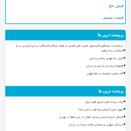
فیش حج
قیمت بیسیم
پربیننده ترین ها
درخواست سخنگوی کمیسیون امنیت ملی مجلس از هیأت مذاکره کنندگان ایرانی گروسی را به
مذاکرات راه ندهید
پایان راه مهدی رحمتی و خیبر
هجوم خریداران به بورس ایران
آمار عجیب اولیسه در جام جهانی
پربحث ترین ها
پشت پرده علمی حریق های اروپا
شهید علی لاریجانی چه طور ردیابی شد؟
احتمال شنیده شدن صدای انفجار در این نقطه از تهران
بارندگی شهابی برساوشی اواخر مرداد در ایران