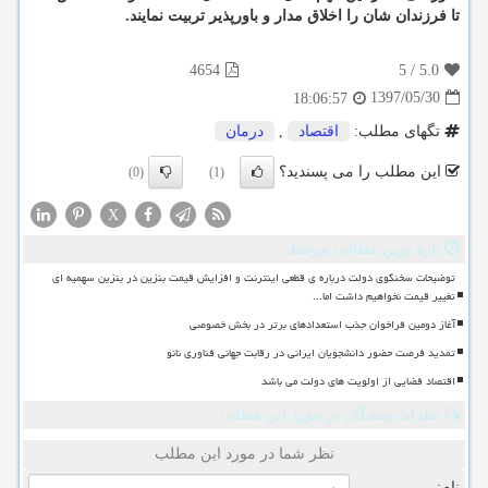
تا فرزندان شان را اخلاق مدار و باورپذیر تربیت نمایند.
4654
5
/
5.0
1397/05/30
18:06:57
تگهای مطلب:
اقتصاد
,
درمان
این مطلب را می پسندید؟
(0)
(1)
X
تازه ترین مطالب مرتبط
توضیحات سخنگوی دولت درباره ی قطعی اینترنت و افزایش قیمت بنزین در بنزین سهمیه ای
تغییر قیمت نخواهیم داشت اما...
آغاز دومین فراخوان جذب استعدادهای برتر در بخش خصوصی
تمدید فرصت حضور دانشجویان ایرانی در رقابت جهانی فناوری نانو
اقتصاد فضایی از اولویت های دولت می باشد
نظرات بینندگان در مورد این مطلب
نظر شما در مورد این مطلب
نام: