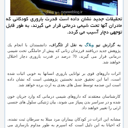
تحقیقات جدید نشان داده است قدرت باروری كودكانی كه
مادران آنها تحت شیمی درمانی قرار می گیرند، به طور قابل
توجهی دچار آسیب می گردد.
به گزارش نیو
وبلاگ
به نقل از تلگراف،
دانشمندان با انجام یك
پژوهش جدید دریافتند فرزندان زنانی كه پیش از حاملگی تحت شیمی
درمانی قرار می گیرند، 70 درصد در قدرت باروری دچار اختلال
خواهند شد.
اثرات داروهای قوی بر توانایی باروری انسانها به خوبی اثبات شده
است، اما این تحقیق جدید نخستین پژوهشی است كه نشان داده
است این صدمه توسط نسل های بعدی به ارث برده خواهد شد.
كارشناسان معتقدند كه داروهای شیمی درمانی كه وارد جریان خون
شده و در سراسر بدن پمپاژ می شوند، بیان ژنتیكی سلول های جنسی
ارثی را تغییر خواهند داد.
مشابه این اثرات در كودكان بیماران مرد مبتلا به سرطان ثبت نشده،
كه احیانا به این دلیل است كه اسپرم به طور مداوم بازسازی می