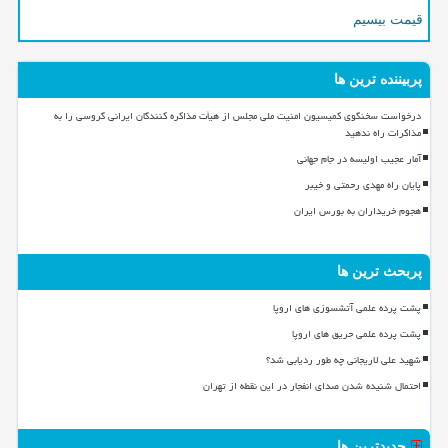
قیمت بیسیم
پربیننده ترین ها
درخواست سخنگوی کمیسیون امنیت ملی مجلس از هیأت مذاکره کنندگان ایرانی گروسی را به
مذاکرات راه ندهید
آمار عجیب اولیسه در جام جهانی
پایان راه مهدی رحمتی و خیبر
هجوم خریداران به بورس ایران
پربحث ترین ها
پشت پرده علمی آتشسوزی های اروپا
پشت پرده علمی حریق های اروپا
شهید علی لاریجانی چه طور ردیابی شد؟
احتمال شنیده شدن صدای انفجار در این نقطه از تهران
جدیدترین ها