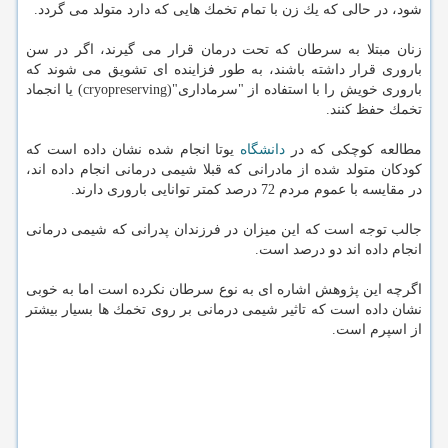
شود، در حالی كه یك زن با تمام تخمك هایی كه دارد متولد می گردد.
زنان مبتلا به سرطان كه تحت درمان قرار می گیرند، اگر در سن
باروری قرار داشته باشند، به طور فزاینده ای تشویق می شوند كه
باروری خویش را با استفاده از "سرماداری"(cryopreserving) یا انجماد
تخمك حفظ كنند.
مطالعه كوچكی كه در
دانشگاه
یوتا انجام شده نشان داده است كه
كودكان متولد شده از مادرانی كه قبلا شیمی درمانی انجام داده اند،
در مقایسه با عموم مردم 72 درصد كمتر توانایی باروری دارند.
جالب توجه است كه این میزان در فرزندان پدرانی كه شیمی درمانی
انجام داده اند دو درصد است.
اگرچه این پژوهش اشاره ای به نوع سرطان نكرده است اما به خوبی
نشان داده است كه تاثیر شیمی درمانی بر روی تخمك ها بسیار بیشتر
از اسپرم است.