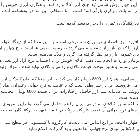
ن چهار روش شامل 'به جای ارز، كالا وارد كنند، بدهكاری ارزی خویش را به
رز را به بانك مركزی بازگردانند' است. اما متعاقب این بند در بخشنامه آمده
ادركنندگان زعفران را دچار دردسر كرده است.
فزود: ارز اقتصادی در ایران سه نرخی است، به این معنا كه از دیدگاه دولت
ت نرخ چهارم ارز را كه در بازار آزاد معامله می گردد به رسمیت نمی شناسند. نرخ چهارم 
ضای عمومی بازار در نظر گرفته می گردد و ملاك معامله است.
 اظهار داشت: كسانی كه با ارز دولتی یا ارز نیما(8800 تومان) واردات انجام می دهند، كالای خویش را با احتساب نرخ آزاد ارز 
رسانند و همین مبحث قیمت كالای وارداتی یا كالای تولید شده با مواد اولیه 
روشنك اضافه كرد: بر مبنای قانون، صادركننده زعفران با ارز نیمایی یا همان ارز 8800 تومان كار می كند. به این معنا كه صادر
 8800 تومان به سامانه نیما می فروشند. این در شرایطی است كه با عنایت به نرخ جهانی زعفران، صادر
این محصول را با ارز 13 هزار یا 14 هزار تومانی در بازار بفروشد اما 'سامانه نیما' ارز حاص
ركننده است.
 بلكه سایر كالاهای صادراتی ایران را هم شامل می گردد بنابراین ضروری 
بر مبنای نرخ جهانی آن تجدیدنظر كند چونكه در قیمت تعهد صادركنندگان نسبت ب
 اظهار داشت: بر این اساس می بایست كارگروه یا كمیسیونی در سطح ملی یا
الاها بر مبنای نرخ جهانی آنها تعیین و به گمركات اعلام نماید.