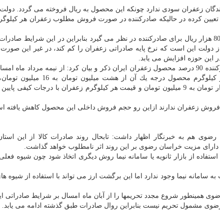
دگان زعفران سودی ندارد چونكه این محصول به ریال فروخته می گردد. دولت ن
 هر كیلوگرم زعفران در گمرك را هزار و 450 دلار تعیین كرده در حالیكه صادركننده در صورت فروش مطلوب زعفران هر كی
وی افزود: از جانب دیگر 'سامانه نیما' هر دلار را به قیمت 80 هزار ریال برای صادركننده در نظر می گیرد بنابراین در این شرایط 
 دولت این است كه نرخ پایه صادراتی زعفران را كم كند، در غیر این صورت
 این حوزه افزایش می یابد.
رئیس اتحادیه فروشندگان زعفران مشهد این شهر را صادركننده 90 درصد محصول زعفران ایران ذكر و بیان كرد: از نیمه مرداد ما
قیمت زعفران دو برابر افزایش یافته بطوری كه نرخ هر كیلوگرم محصول درجه یك آن از
كیلوگرم زعفران پوشال درجه دو از چهار میلیون و 850 هزار تومان به 9 میلیون تومان و قیمت هر كیلوگرم زعفران با درجات كیفی 
و فروش زعفران ندارند ازاین رو حجم فروش داخلی این محصول كاهش یافته ا
رضوی هم به خبرنگار اظهار داشت: تابحال روند صادرات كالا از این استان
دارای مزیت خراسان رضوی بر این روند اثر نامطلوب خواهد گذاشت.
ستفاده از بازار ثانویه یا سامانه نیما روش دیگری اتخاذ شود چون شیوه فعلی
سامانه نیما وجود ندارد اما این برگشت ارز می تواند با استفاده از شیوه ها
وی همینطور شروع مجدد تحریمها را از آبان ماه امسال بر شرایط صادراتی ای
ن رضوی مشمول تحریم نیست بنابراین روال صادرات طبق گذشته ادامه می یابد.