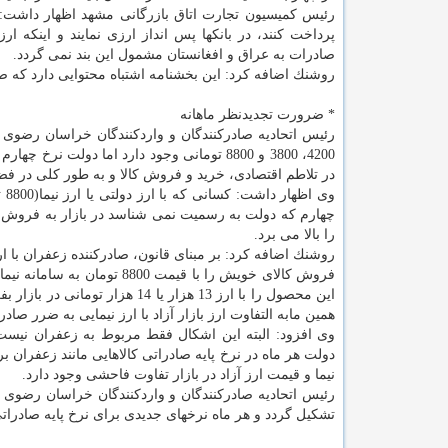
رئیس كمیسیون تجارت اتاق بازرگانی مشهد اظهار داشت: ای
پرداخت كنند، در بانكها پس انداز ارزی نمایند و اینكه ا
صادرات به عراق و افغانستان مشمول این بند نمی گردد.
روشنك اضافه كرد: این بخشنامه اشتباه محتوایی دارد كه ص
* ضرورت تجدیدنظر ماهانه
رئیس اتحادیه صادركنندگان و واردكنندگان خراسان رضوی ا
4200، 3800 و 8800 تومانی وجود دارد اما دول
در تلاطم اقتصادی، خرید و فروش كالا و به طور كلی در ف
وی
چهارم كه دولت به رسمیت نمی شناسد در بازار به فروش می 
را بالا می برد.
فروش كالای خویش را با قیمت
همین مابه التفاوت ارز بازار آزاد با ارز نیمایی به ضرر صاد
وی افزود: البته این اشكال فقط مربوط به زعفران نیست
دولت هر ماه در نرخ پایه صادراتی كالاهایی مانند زعفران 
نیما و قیمت ارز آزاد در بازار تفاوت فاحشی وجود دارد.
رئیس اتحادیه صادركنندگان و واردكنندگان خراسان رضوی
تشكیل گردد و هر ماه نرخهای جدیدی برای نرخ پایه صادراتی ك