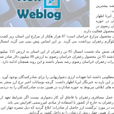
شه بیشترین
.
یرنا اظهار
تان در حوزه
ر نفر در خراسان رضوی در
حصول فعالیت دارند.
مجتبی مزروعی اضافه كرد: 90 درصد زعفران تولیدی ایران محصول مزارع خراسان است؛ 87 هزار هكتار از مزارع این
جهاد كشاورزی خراسان رضوی افزود: ظرف شش ماه نخ
صادر شده بود.
رات زعفران خراسان رضوی رشد بسیار داشته و این روند همچنان ادامه دارد.
ی داشته اما تعهدات ارزی دشواریهایی را برای صادركنندگان بوجود آورد.
این باره به خبرنگار ایرنا اظهار داشت: گرچه نوسانات اخیر نرخ ارز منجر به
ای ابلاغی مربوط به حوزه صادارت در همین مدت صادركنندگان را به دردسر 
حمل مسافری زعفران یا قاچاق آن كار دشواری نیست اگر شرایط تعهد ار
عفران به خارج از كشور با استفاده از مبادی غیررسمی افزایش می یابد.
 در مورد 'برگشت ارز حاصل از صادرات' ابلاغ گردید كه ذیل تبصره چهار این 
كی از همین چهار روش ارزشان را به داخل كشور برگردانند.