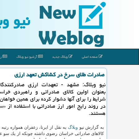
نیو وب
صفحه اصلی
وبلاگ جدید
آرشیو نیو وبلاگ
رپ
صادرات طلای سرخ در كشاكش تعهد ارزی
نیو وبلاگ: مشهد - تعهدات ارزی صادركنندگا
بعنوان اولین كالای صادراتی و راهبردی خرا
شرایط را برای آنها دشوار كرده برای همین خواهان
در روند رایج امور ارز صادراتی با استفاده از «سام
هستند.
به گزارش نیو
وبلاگ
به نقل از ایرنا، زعفران همواره رتبه
كالاهای صادراتی خراسان رضوی داشته چونكه از یك سو ع