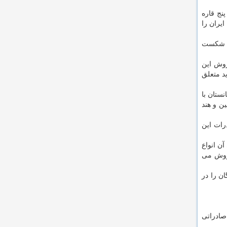
یران را
د. شكست
روش این
ر اصل باید متعلق
نستان با
ن و هند
رات این
آن انواع
فروش می
ن را در
صادراتی