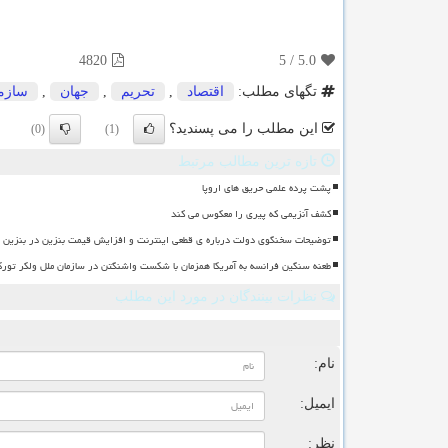
4820
5
/
5.0
تگهای مطلب:
اقتصاد
,
تحریم
,
جهان
,
سازم
این مطلب را می پسندید؟
(0)
(1)
تازه ترین مطالب مرتبط
پشت پرده علمی حریق های اروپا
کشف آنزیمی که پیری را معکوس می کند
توضیحات سخنگوی دولت درباره ی قطعی اینترنت و افزایش قیمت بنزین در بنزین سه
طعنه سنگین فرانسه به آمریکا همزمان با شکست واشنگتن در سازمان ملل ولکر تورک
نظرات بینندگان در مورد این مطلب
ن
نام:
ایمیل:
نظر: