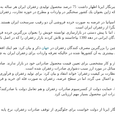
تولیدی زعفران ایران هر ساله به پنج قاره
ژاپن بعنوان یك كشور سختگیر در واردات و مطرح در حوزه تجارت، زعفران ا
و اسپانیا در عرضه به صورت خرده فروشی آن دو رقیب سرسخت ایران هستن
تگرا از زعفران ایران است.
د اما با پیش دستی در بازارسازی توانسته خویش را بعنوان بزرگترین خرده ف
معرفی نماید ولی تولیدكنندگان و صادركنندگان ایرانی در دهه 1380 بپاخاستند و تلاش كردند بازار زعفران را كه د
ین را بزرگترین مصرف كنندگان زعفران در
جهان
ذكر و بیان كرد: هم اینك افغا
بیشتری به آن كشورها شده در حالیكه تعرفه واردات برای زعفران ایران به چی
ز و كار مشخصی برای تعیین قیمت محصول صادراتی خود در بازار ندارند. صاد
مسائل در مورد ارز سبب دشواری صادرات زعفران شده است.
ارت بر كیفیت زعفران' خواند انتقاد و بیان كرد: برای تولید زعفران و فرآوری 
ده و اعمال می گردد اما در سطح عرضه، زعفران به صورت فله ای خرید و 
 حمایت دولت از كنسرسیوم صادرات زعفران و هم تعامل دولت با صادركنندگا
رات این محصول بسیار مهم ارزیابی كرد.
ر ایرنا از دولت خواست برای جلوگیری از توقف صادرات زعفران، نرخ پایه 