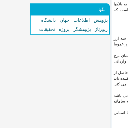
 بانكها
تگها
 است كه
پژوهش
اطلاعات
جهان
دانشگاه
رپورتاژ
پژوهشگر
پروژه
تحقیقات
 سه ارز
ارز عموما
یعنی همان نرخ
وارداتی
كنندگان ارز حاصل از
كننده باید
ل از صادرات آنرا با قیمت 8800 تومان محاسبه می كند.
می باشد
ه سامانه
 استانی