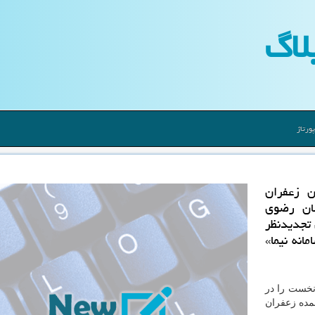
لاگ
ورتاژ
ن زعفران
سان رضوی
 تجدیدنظر
انه نیما»
 نخست را در
مده زعفران