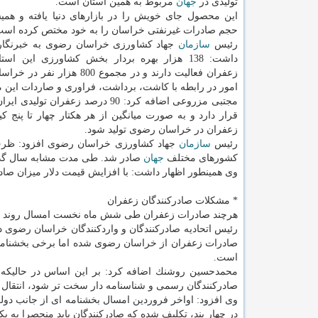
تولیدی در
جهان
مربوط به همین استان است.
این محصول جای خویش را در بازارهای دنیا یافته و همی
حجم صادرات غیرنفتی خراسان را به خود مختص كرده است
رئیس
سازمان
جهاد كشاورزی خراسان رضوی به خبرنگار ا
داشت: 138 هزار بهره بردار بخش كشاورزی این اس
زعفران فعالیت دارند و در مجموع 800 هزا
امور در رابطه با كاشت، برداشت، فراوری و صاردات این م
زعفران در خراسان رضوی تولید شود.
رئیس
سازمان
كشورهای مختلف
جهان
صادر شد. طی مدت مشابه سال گذشته 65 تن محصول زعفران خراسان رضوی به ارزش 88 میلیون دلار 
وی همینطور اظهار داشت: با افزایش قیمت دلار میزان صاد
* مشكلات صادركنندگان زعفران
هرچند صادرات زعفران طی شش ماه نخست امسال روند مطلوب
رئیس اتحادیه صادركنندگان و واردكنندگان خراسان رضوی در 
صادرات زعفران از خراسان رضوی شده اما برخی بخشنامه ه
است.
محمدحسین روشنك اضافه كرد: بر این اساس در حالیكه 
صادركنندگان رسمی و شناسنامه دار سخت تر شود، انتقال ز
وی افزود: اواخر فروردین امسال بخشنامه ای از جانب دولت
در چهار بند، تكلیف شده كه صادركنندگان باید منحصرا به ی