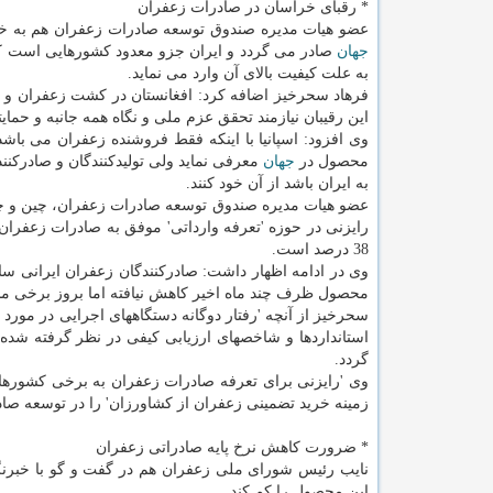
* رقبای خراسان در صادرات زعفران
عضو هیات مدیره صندوق توسعه صادرات زعفران هم به خبرنگار ایرنا اظهار داشت: 75 درصد محصول 
جهان
صادر می گردد و ایران جزو معدود كشورهایی است كه 
به علت كیفیت بالای آن وارد می نماید.
فرهاد سحرخیز اضافه كرد: افغانستان در كشت زعفران 
این رقیبان نیازمند تحقق عزم ملی و نگاه همه جانبه و حمای
وی افزود: اسپانیا با اینكه فقط فروشنده زعفران می باش
محصول در
جهان
به ایران باشد از آن خود كنند.
عضو هیات مدیره صندوق توسعه صادرات زعفران، چین و چ
رایزنی در حوزه 'تعرفه وارداتی' موفق به صادرات زعفران 
38 درصد است.
وی در ادامه اظهار داشت: صادركنندگان زعفران ایرانی سا
محصول ظرف چند ماه اخیر كاهش نیافته اما بروز برخی 
سحرخیز از آنچه 'رفتار دوگانه دستگاههای اجرایی در مورد نظ
استانداردها و شاخصهای ارزیابی كیفی در نظر گرفته ش
گردد.
وی 'رایزنی برای تعرفه صادرات زعفران به برخی كشورها،
زمینه خرید تضمینی زعفران از كشاورزان' را در توسعه صاد
* ضرورت كاهش نرخ پایه صادراتی زعفران
نایب رئیس شورای ملی زعفران هم در گفت و گو با خبرنگا
این محصول را كم كند.