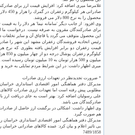
غلامرضا میری اضافه كرد: افزایش قیمت ارز برای صادركنن
صادراتی
محصول را به نرخ 800 دلار می فروشد.
برای صادركنندگان مقرون به صرفه نیست. درخواست ما از
این محصول متوقف می گردد یا قاچاق آن و سایر تخلفات در
میلیون و 500 هزار تومان به 10 میلیون تومان رسیده است.
میری اظهار داشت: در این شرایط مردم تمایلی به خرید 
* ضرورت تجدیدنظر در تعهدات ارزی صادرات
مدیركل دفتر هماهنگی امور اقتصادی استانداری خراسان 
مطلوبی پیش رفته است اما تعهدات ارزی صادرات كالاهای 
علی رسولیان اضافه كرد: بهتر است به جای دریافت ارز با ا
صادركنندگان می باشد.
وی اظهار داشت: اشكالی در برگشت ارز حاصل از صادرات به 
هم صورت گیرد.
مدیركل دفتر هماهنگی امور اقتصادی استانداری خراسان رض
بی تاثیر اعلام و بیان كرد: عمده كالاهای صادراتی خراسا
7489/1858