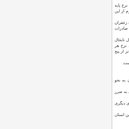
رخ پایه
لوگرم از این
صادرات زعفران
 صادرات
ه امسال تابحال
 هشت میلیون تومان به 16 میلیون تومان، نرخ هر
پایین تر از پنج
ست.
 به نحو
 به ضرر
ی دیگری
ن استان