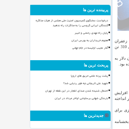
پربیننده ترین ها
درخواست سخنگوی کمیسیون امنیت ملی مجلس از هیأت مذاکره
کنندگان ایرانی گروسی را به مذاکرات راه ندهید
پایان راه مهدی رحمتی و خیبر
هجوم خریداران به بورس ایران
 استان زیر كشت زعفران
قرار دارد و به صورت میانگین از هر هكتار چهار تا پنج كیلوگرم زعفران برداشت می گردد. بر این اساس پیش بینی می گردد امسال 310 تن
آمار عجیب اولیسه در جام جهانی
ست امسال 85 تن زعفران از این استان به ارزش 115 میلیون دلار به
پربحث ترین ها
پشت پرده علمی حریق های اروپا
شهید علی لاریجانی چه طور ردیابی شد؟
احتمال شنیده شدن صدای انفجار در این نقطه از تهران
 افزایش
بارندگی شهابی برساوشی اواخر مرداد در ایران
انداخته
زی برای
جدیدترین ها
بخشنامه