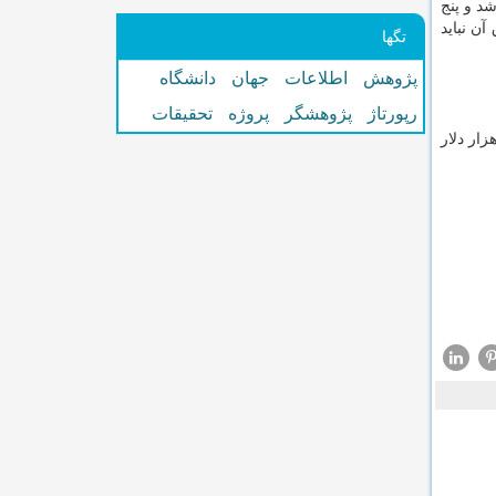
د و پنج
ن نباید
تگها
پژوهش
اطلاعات
جهان
دانشگاه
رپورتاژ
پژوهشگر
پروژه
تحقیقات
ت باید یك برنامه فنی دقیق نمایش شود كه در نهایت در ماه نوامبر، ۱۰ فینالیست انتخاب می شوند و به هر كدام مبلغ ۲۰۰ هزار دلار