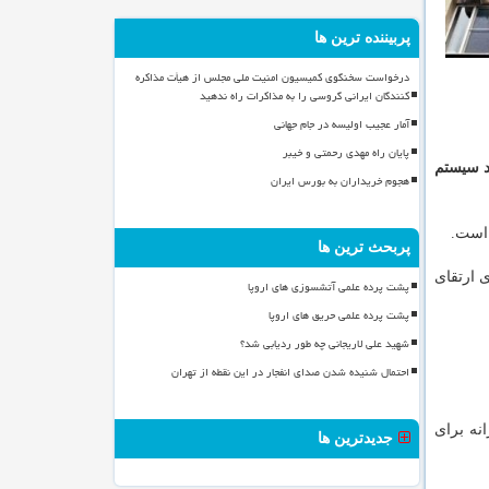
پربیننده ترین ها
درخواست سخنگوی کمیسیون امنیت ملی مجلس از هیأت مذاکره
کنندگان ایرانی گروسی را به مذاکرات راه ندهید
آمار عجیب اولیسه در جام جهانی
پایان راه مهدی رحمتی و خیبر
۱.۲ میلیارد سیستم
هجوم خریداران به بورس ایران
پربحث ترین ها
ا كاری برای ارتقای
پشت پرده علمی آتشسوزی های اروپا
پشت پرده علمی حریق های اروپا
شهید علی لاریجانی چه طور ردیابی شد؟
احتمال شنیده شدن صدای انفجار در این نقطه از تهران
ناورانه برای
جدیدترین ها