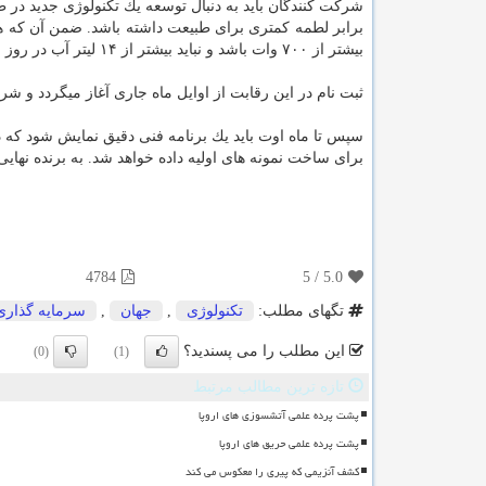
شركت كنندگان باید به دنبال توسعه یك تكنولوژی جدید در ط
برابر لطمه كمتری برای طبیعت داشته باشد. ضمن آن كه هزی
بیشتر از ۷۰۰ وات باشد و نباید بیشتر از ۱۴ لیتر آب در روز مصرف كند.
ثبت نام در این رقابت از اوایل ماه جاری آغاز میگردد و شركت 
برای ساخت نمونه های اولیه داده خواهد شد. به برنده نهایی در ماه نوامبر یا دسامبر ۲۰۲۰
4784
5
/
5.0
تگهای مطلب:
تكنولوژی
,
جهان
,
سرمایه گذاری
این مطلب را می پسندید؟
(0)
(1)
تازه ترین مطالب مرتبط
پشت پرده علمی آتشسوزی های اروپا
پشت پرده علمی حریق های اروپا
کشف آنزیمی که پیری را معکوس می کند