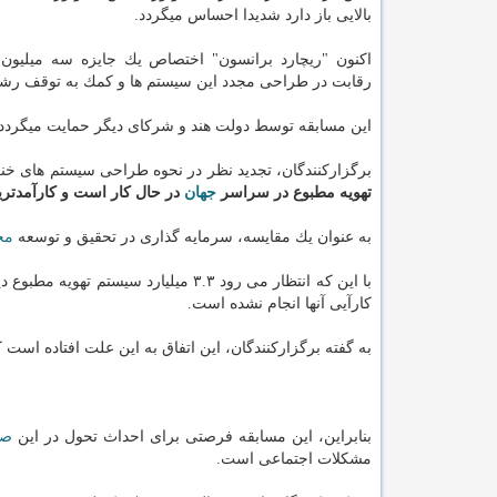
بالایی باز دارد شدیدا احساس میگردد.
اكنون "ریچارد برانسون" اختصاص یك جایزه سه میلیون 
رقابت در طراحی مجدد این سیستم ها و كمك به توقف رشد ت
این مسابقه توسط دولت هند و شركای دیگر حمایت میگردد و 
برگزاركنندگان، تجدید نظر در نحوه طراحی سیستم های خنك ك
تهویه مطبوع در سراسر
جهان
در حال كار است و كارآمدترین آنها تنها حدود ۱۴ درصد
به عنوان یك مقایسه، سرمایه گذاری در تحقیق و توسعه
مح
كارآیی آنها انجام نشده است.
به گفته برگزاركنندگان، این اتفاق به این علت افتاده است 
بنابراین، این مسابقه فرصتی برای احداث تحول در این
صن
مشكلات اجتماعی است.