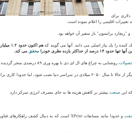
دلاری برای
غییرات اقلیمی را اعلام نموده است.
"ریچارد برانسون" باز سفیر آن خواهد بود.
ننده را یك نیاز اصلی می دانند. آنها می گویند كه
هم اكنون حدود 
 از حداكثر بازده نظری خودرا
محقق
می كند.
صولات
روشنایی به چراغ های ال ای دی با بهره وری ۸۹ درصدی منجر گردیده است.
با این كه انتظار می رود ۳.۳ میلیارد سیستم تهویه مطبوع دیگر از حالا تا سال ۲۰۵۰ میلادی در سراسر دنیا نصب شود، اما حدود
كه این
صنعت
بیشتر بر كاهش هزینه ها به جای مصرف انرژی تمركز دارد.
عت
و حدودا مانند مسابقات XPrize است كه به دنبال كشف راهكارهای ف