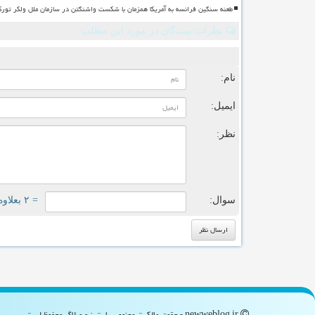
طعنه سنگین فرانسه به آمریکا همزمان با شکست واشنگتن در سازمان ملل ولکر تورک
نظرات بینندگان در مورد این مطلب
ن
نام:
ایمیل:
نظر:
سوال:
= ۲ بعلاوه ۴
newweblog.ir - حقوق مالکیت معنوی سایت نیو وبلاگ محفوظ است