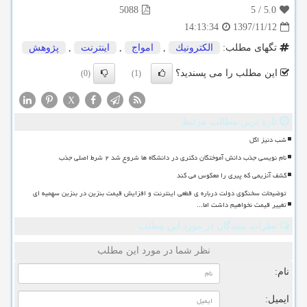
5088
5
/
5.0
1397/11/12
14:13:34
تگهای مطلب:
الكترونیك
,
امواج
,
اینترنت
,
پژوهش
این مطلب را می پسندید؟
(0)
(1)
X
تازه ترین مطالب مرتبط
شب دنیز اگل
نام نویسی جذب دانش آموختگان دکتری در دانشگاه ها شروع شد ۲ شرط اصلی جذب
کشف آنزیمی که پیری را معکوس می کند
توضیحات سخنگوی دولت درباره ی قطعی اینترنت و افزایش قیمت بنزین در بنزین سهمیه ای
تغییر قیمت نخواهیم داشت اما...
نظرات بینندگان در مورد این مطلب
نظر شما در مورد این مطلب
نام:
ایمیل: