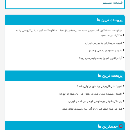
قیمت بیسیم
پربیننده ترین ها
درخواست سخنگوی کمیسیون امنیت ملی مجلس از هیأت مذاکره کنندگان ایرانی گروسی را به
مذاکرات راه ندهید
هجوم خریداران به بورس ایران
پایان راه مهدی رحمتی و خیبر
آیا عراقچی امروز به سوئیس می رود؟
پربحث ترین ها
شهید علی لاریجانی چه طور ردیابی شد؟
احتمال شنیده شدن صدای انفجار در این نقطه از تهران
بارندگی شهابی برساوشی اواخر مرداد در ایران
فکر می کنم جنگ ایران تا آخر سال میلادی تمام شود
جدیدترین ها