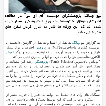
نیو وبلاگ: پژوهشگران مؤسسه ˮام آی تیˮ در مطالعه
اخیرشان موفق به توسعه یك ورق الكترونیكی بسیار نازك
شده اند كه این ورقه ها قادر به شارژ كردن تلفن های
همراه می باشد.
به گزارش نیو
وبلاگ
به نقل از ایسنا و به نقل از گاردین
، دانشمندان
مؤسسه فناوری ماساچوست(MIT) در
پژوهش
اخیرشان مواد بسیار
نازك و خمیده را به وجود آورده اند كه اینترنت بیسیم و دیگر
امواج
الكترومغناطیسی هوا را جذب كرده و آنها را به برق تبدیل می كند.
"توماس پالاسیوس"(Tomás Palacios)
پژوهشگر
ارشد این مطالعه و
همكارانش، یك آنتن خم شدنی و انعطاف پذیر را به یك لایه نیم
رسانای انعطاف پذیر به ضخامت تنها سه اتم متصل كردند. این آنتن،
وای -فای و دیگر سیگنال های فركانس رادیویی را جذب و آنها را به
یك جریان متناوب تبدیل می كند و سپس به مولیبدن دی سولفید نیم
رسانا كه به یك جریان الكتریكی مستقیم تبدیل می شود، متصل می
شود.
سیگنال های وای -فای محیط می توانند یك دفتر را با قدرت بیشتر از
۱۰۰ میكرو وات پر كنند كه این توسط دستگاه های برداشت انرژی،
برداشت می شود. سیستمی كه مؤسسه ام. آی. تی توسعه داده اند،