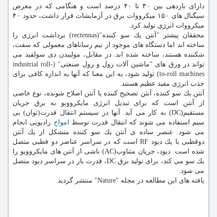
دارای بازدهی بین ۳۰ تا ۴۰ درصد است و هنگامی كه در معرض
سیگنال های ۱۵۰ میكرووات برق در آزمایشات قرار داشت، حدود ۴۰
میكرووات انرژی تولید كرد.
محققان پیشتر "آنتن یك سو كننده"(rectennas) برداشت انرژی را
ساخته اند اما دستگاه های موجود از نیم رساناهای معمولی كه سفت،
شكننده هستند، ساخته شده اند. در مقابل، مولیبدن دی سولفید می
تواند در ورق های "ماشین آلات رول و رول صنعتی" (industrial roll-
to-roll machines) تولید شود، به این معنا كه آنها به اندازه كافی برای
جذب انرژی مفید عظیم هستند.
آنتن یك سو كننده، آنتن تصحیح كننده یا آنتن اصلاح شونده، نوع خاصی
از آنتن است كه برای تبدیل انرژی مایكروویو به برق جریان
مستقیم(DC) به كار می آید. آنها در سیستم انتقال قدرت(توان) بی
سیم استفاده می شوند كه انتقال قدرت توسط
امواج
رادیویی انجام
می شود. عنصر ساده ی آنتن یك سو كننده متشكل از یك آنتن
دوقطبی با یك دیود RF است كه در سراسر عناصر دو قطبی متصل
شده است. دیود، جریان متناوب(AC) ناشی از آنتن های مایكروویو را
یك سو می كند، برای تولید برق DC، قدرت بار در سراسر دیود متصل
می شود.
یافته های این مطالعه در مجله "Nature" منتشر گردید.