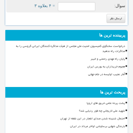
سوال:
= ۴ بعلاوه ۳
پربیننده ترین ها
درخواست سخنگوی کمیسیون امنیت ملی مجلس از هیأت مذاکره کنندگان ایرانی گروسی را به
مذاکرات راه ندهید
پایان راه مهدی رحمتی و خیبر
هجوم خریداران به بورس ایران
آمار عجیب اولیسه در جام جهانی
پربحث ترین ها
پشت پرده علمی حریق های اروپا
شهید علی لاریجانی چه طور ردیابی شد؟
احتمال شنیده شدن صدای انفجار در این نقطه از تهران
بارندگی شهابی برساوشی اواخر مرداد در ایران