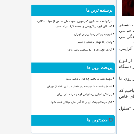
پربیننده ترین ها
درخواست سخنگوی کمیسیون امنیت ملی مجلس از هیأت مذاکره
ا، مستقر
کنندگان ایرانی گروسی را به مذاکرات راه ندهید
ن هم می
هجوم خریداران به بورس ایران
ندگی می
پایان راه مهدی رحمتی و خیبر
.
لزایمر،
آیا عراقچی امروز به سوئیس می رود؟
ودند. لنفوسیت تی از انواع
ت كه در دستگاه
پربحث ترین ها
شهید علی لاریجانی چه طور ردیابی شد؟
 بر روی ما
احتمال شنیده شدن صدای انفجار در این نقطه از تهران
افتیم كه
بارندگی شهابی برساوشی اواخر مرداد در ایران
های خاص
فکر می کنم جنگ ایران تا آخر سال میلادی تمام شود
ت "سلول
جدیدترین ها