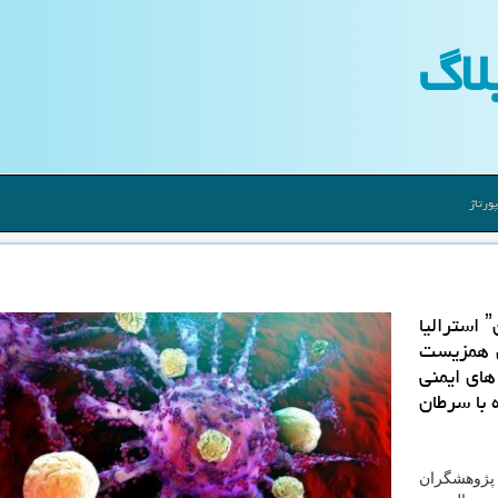
لاگ
ورتاژ
به گزارش نیو وبلاگ پژوهشگران ˮدانشگاه ملبورنˮ استرالیا
ان همزیست
 می توانند فعالیت ˮسلول های ایمنی
 برای مبارزه با سرطان
 پژوهشگران