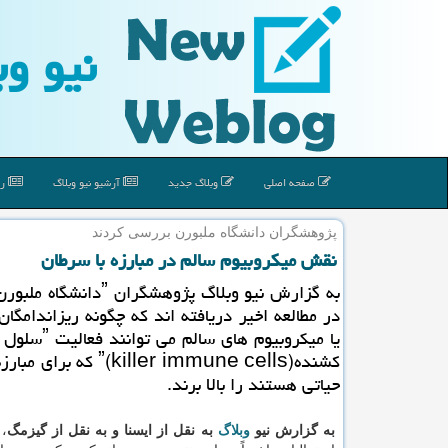
نیو وب
صفحه اصلی
وبلاگ جدید
آرشیو نیو وبلاگ
رپ
پژوهشگران دانشگاه ملبورن بررسی كردند
نقش میكروبیوم سالم در مبارزه با سرطان
در مطالعه اخیر دریافته اند كه چگونه ریزاندامگ
یا میكروبیوم های سالم
كشندهˮ(killer immune cells) كه
حیاتی هستند را بالا برند.
به گزارش نیو
وبلاگ
به نقل از ایسنا و به نقل از گیزمگ
،