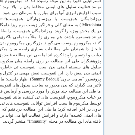
استرالیایی اخیراً به این نتیجه رسیده اند كه میكروبیوم 
توانند فعالیت سلول های ایمنی محافظ بدن را بالا برند 
سبب افزایش انرژی آنها برای مبارزه با سرطان می شود.
Microbiota ) به معنای كلی و فراگیر زیست بوم ریزان
در یك بخش ویژه را گویند. ریزاندامگان همزیست، رابطهٔ 
توانند همسفره باشند، هم بیماری زا. مثلاً به تمامی باك
كنند، میكروبیوم پوست می گویند. بزرگترین میكروبیوم بد
تابحال دانشمندان طی مطالعات بسیاری رابطه میان میكرو
دیابت و اوتیسم را پیدا كرده اند اما طی این مطالعه قصد 
ایمنی بدن نقش دارد. این لنفوسیت نقش مهمی در كنترل و 
پروفسور "سامی بدوی"(oui
تأثیر می گذارند كه بدن مجبور به ساخت سلول های لنفو
ما طی این مطالعه چند موش را مورد بررسی و آزمایش قرار د
در غیاب میكروبیوم، لنفوسیت های تی كشنده مانند لنفوسیت 
توسط میكربیوم ها سبب افزایش توانایی لنفوسیت های تی 
بدوی در آخر اضافه كرد: ما طی این مطالعه دریافتیم كه 
های ایمنی كشنده" دارند و افزایش فعالیت آنها می تواند بر
یافته های این مطالعه در مجله "Immunity" منتشر گردید.