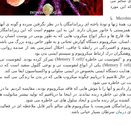
های سالم می
كه این مورد
ریزاندامگان همزیست یا ریزسازوارگان همزیست(Microbiome یا
دامگان، همهٔ ژنها و تودهٔ یاخته ای ریزاندامگان با در نظر نگرفتن سرده و گونه ی آنه
همزیستی با جانور میزبان دارند. این به این مفهوم است كه این ریزاندامگا
تری ها، قارچ ها و دیگر انواع میكروب هایی كه به طور بومی در پوست انسان ز
ن انسان، میكروبیوم دستگاه گوارش تحتانی و به طور خاص روده بزرگ می باشد
بیوم و افسردگی در رابطه با چاقی، اختلال استرسی بعد از صدمه روانی، آ
پژوهشگران درك ارتباط میكروبیوم و سیستم ایمنی بدن بود.
پژوهشگران طی این مطالعه بر روی رابطه میان میكروبیوم و "لنفوسیت تی خاطره"(Memory T cell) تمركز كرده ب
سلول های سیستم ایمنی بدن است. لنفوسیت تی خاطره(Memory T cell) یكی از انواع لنفوسیت تی و نوعی گلبول سفید اس
هدایت دستگاه ایمنی بخصوص در ایمنی سلولی و واكسیناسیون ایفا می كند.
Sammy Bed) اظهار داشت: ما در حال تلاشیم تا دریابیم چگونه میكروب هایی كه در بدن ما زندگی می كنند
سیت تی خاطره می شود.
ادیم و آنها را با موش هایی كه فاقد میكروبیوم بودند، مقایسه كردیم. ما دری
های تی خاطره زنده نماندند. در اینجا ما دریافتیم كه تولید بیشتر متابولیت 
كشنده برای زنده ماندن و ایجاد سلول های تی خاطره می شود.
ریزاندامگان همزیست یا میكروبیوم های سالم تأثیر قابل ملاحظه ای در فعالی
ای
درمان
سرطان بسیار حیاتی باشد.