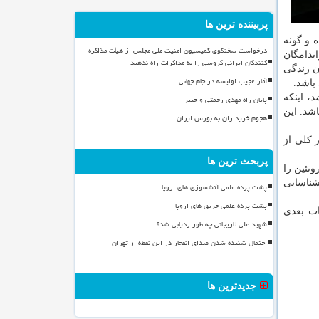
پربیننده ترین ها
رده و گونه
درخواست سخنگوی کمیسیون امنیت ملی مجلس از هیأت مذاکره
اندامگان
کنندگان ایرانی گروسی را به مذاکرات راه ندهید
ن زندگی
آمار عجیب اولیسه در جام جهانی
باشد.
، اینكه
پایان راه مهدی رحمتی و خیبر
اشد. این
هجوم خریداران به بورس ایران
 كلی از
پربحث ترین ها
تئین را
ل قبلاً هیچ گاه شناسایی
پشت پرده علمی آتشسوزی های اروپا
پشت پرده علمی حریق های اروپا
زمایشات بعدی
شهید علی لاریجانی چه طور ردیابی شد؟
احتمال شنیده شدن صدای انفجار در این نقطه از تهران
جدیدترین ها