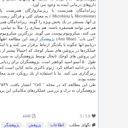
داروهای درمانی آینده به وجود می آورد.
ریزاندامگان همزیست یا ریزسازوارگان همزیست یا 
(Microbiome یا Microbiota ) به معنای ك
ی آنها، مستقر در یك بخش ویژه را گویند. ریزاندامگان همزی
هم می توانند همسفره باشند، هم بیماری زا. مثلاً به تمام
می كنند، میكروبیوم پوست می گویند. بزرگترین میكروبیوم
"آمی بات" (Ami Bhatt)
پژوهشگر
ارشد این مطالعه اظهار
دریابیم انها چگونه با یكدیگر ارتباط برقرار می كنند و یا 
عملكردها در پروتئین های بسیار كوچك كه احتمالاً بیشتر ا
این پروتئین های كوچك تابحال توسط پژوهشگران به سبب 
طول ۵۰ آمینو اسید كوتاهتر است. پژوهشگران برای ردیابی این پروتئین های كوچك سیگنالینگ، بر روی ژنوم های باكتریایی تمركز كردند.
بات در ادامه اضافه كرد: ژنوم باكتری مانند كتابی است 
نشده بودند.
پژوهشگران به درك و بررسی عملكردهای مكانیكی این پروتئ
4448
5
/
5.0
تگهای مطلب:
اطلاعات
,
پژوهش
,
پژوهشگر
,