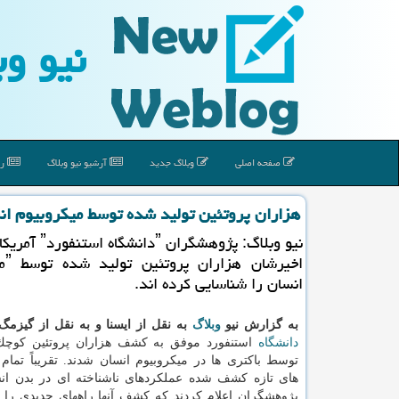
نیو وب
صفحه اصلی
وبلاگ جدید
آرشیو نیو وبلاگ
رپ
هزاران پروتئین تولید شده توسط میكروبیوم 
نیو وبلاگ: پژوهشگران ˮ
انسان را شناسایی كرده اند.
به گزارش نیو
وبلاگ
به نقل از ایسنا و به نقل از گیزمگ
دانشگاه
استنفورد موفق به كشف هزاران پروتئین كوچك 
توسط باكتری ها در میكروبیوم انسان شدند. تقریباً تمام 
های تازه كشف شده عملكردهای ناشناخته ای در بدن انس
پژوهشگران اعلام كردند كه كشف آنها راههای جدیدی را 