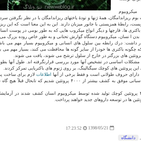
میكروبیوم
لی و فراگیر زیست بوم ریزاندامگان، همهٔ ژنها و تودهٔ یاختهای ریزاندامگان با در نظر نگرفتن س
ست، رابطهٔ همزیستی با جانور میزبان دارند. این به این معنا است كه این ریز
ی باكتری ها، قارچها و دیگر انواع میكروب هایی كه به طور بومی در پوست انسا
 بدن ا نسان، میكروبیوم دستگاه گوارش تحتانی و به طور خاص روده بزرگ می 
 داشت: درك رابطه بین سلول های انسانی و میكروبیوم بسیار مهم می باشد
اینكه چگونه باكتری ها خودرا از سایر گونه ها محافظت می كنند، بسیار مهم می ب
ز پروتئین های بزرگتر در خارج از سلول ترشح می شوند، یافت می شوند.
مشكلات اساسی در تشخیص آنها مورد بررسی قرارنگرفته اند. طول آنها بطور
كه دارای حروف طولانی است و فقط برخی از آنها
اطلاعات
لازم برای ساخت پرو
رمزگذاری می كنند. ما با استفاده از یك رویكرد جدید محاسباتی موفق به كشف بیشتر از ۴۰۰۰ پروتئین شدیم كه تابحا
طی این مطالعه كه در مجله " Cell" انتشار یافت، ۴۵۳۹ پروتئین كوچك تولید شده توسط میكروبیوم انسان كشف شدند در آ
ین ها در توسعه داروهای جدید خواهند پرداخت.
1398/05/21
17:23:52
دانشگاه