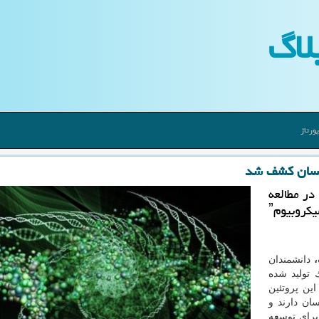
لاگ
ورتاژ
انسان كشف شد
دانشگاه استنفوردˮ آمریكا در مطالعه
اخیرشان هزاران پروتئین تولید شده توسط ˮمیكروبیومˮ
،
دانشمندان
تولید شده
این پروتئین
ان دارند و
برای توسعه