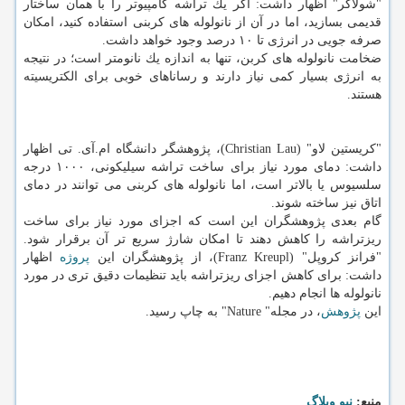
"شولاكر" اظهار داشت: اگر یك تراشه كامپیوتر را با همان ساختار
قدیمی بسازید، اما در آن از نانولوله های كربنی استفاده كنید، امكان
صرفه جویی در انرژی تا ۱۰ درصد وجود خواهد داشت.
ضخامت نانولوله های كربن، تنها به اندازه یك نانومتر است؛ در نتیجه
به انرژی بسیار كمی نیاز دارند و رساناهای خوبی برای الكتریسیته
هستند.
"كریستین لاو" (Christian Lau)، پژوهشگر دانشگاه ام.آی. تی اظهار
داشت: دمای مورد نیاز برای ساخت تراشه سیلیكونی، ۱۰۰۰ درجه
سلسیوس یا بالاتر است، اما نانولوله های كربنی می توانند در دمای
اتاق نیز ساخته شوند.
گام بعدی پژوهشگران این است كه اجزای مورد نیاز برای ساخت
ریزتراشه را كاهش دهند تا امكان شارژ سریع تر آن برقرار شود.
"فرانز كروپل" (Franz Kreupl)، از پژوهشگران این
پروژه
اظهار
داشت: برای كاهش اجزای ریزتراشه باید تنظیمات دقیق تری در مورد
نانولوله ها انجام دهیم.
این
پژوهش
، در مجله" Nature" به چاپ رسید.
منبع:
نیو وبلاگ