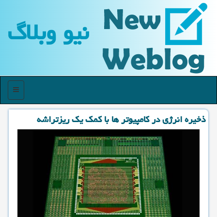
نیو وبلاگ
منو
ذخیره انرژی در كامپیوتر ها با كمك یك ریزتراشه