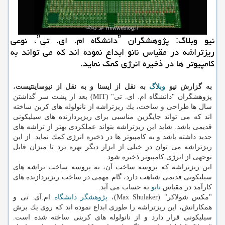
نیو وبلاگ: پژوهشگران ˮدانشگاه ام. ای. تیˮ، نوعی
ریزتراشه در مقیاس نانو ابداع نموده اند كه می تواند به
كامپیوتر ها در ذخیره انرژی كمك نماید.
به گزارش نیو
وبلاگ
به نقل از ایسنا و به نقل از نیوساینتیست
،
پژوهشگران "دانشگاه ام. ای. تی" (MIT) بعد از پشت سر گذاشتن
سال ها طراحی و ساخت، یك ریزتراشه از نانولوله های كربن ساخته
اند كه می تواند جایگزین مناسبی برای ریزپردازنده های سیلیكونی
قدیمی باشد. شاید این ریزتراشه بتواند عملكردی بهتر از تراشه های
جدید داشته باشد و به كامپیوتر ها در ذخیره انرژی كمك نماید. از این
ریزتراشه می توان در خیلی از ابزار دیگر بهره برد تا میزان قابل
توجهی از انرژی كامپیوتر ذخیره شود.
این ریزتراشه كه پروسه ساخت آن، به پروسه ساخت تراشه های
سیلیكونی قدیمی شباهت دارد، گام مهمی در ساخت ریزپردازنده های
كارآمد در مقیاس
نانو
به حساب می آید.
"مكس شولاكر" (Max Shulaker)،
پژوهشگر
دانشگاه
ام.آی. تی و
همكارانش، این ریزتراشه را طوری ابداع نموده اند كه روی یك برش
سیلیكونی قرار دارد و از نانولوله های كربنی ساخته شده است.