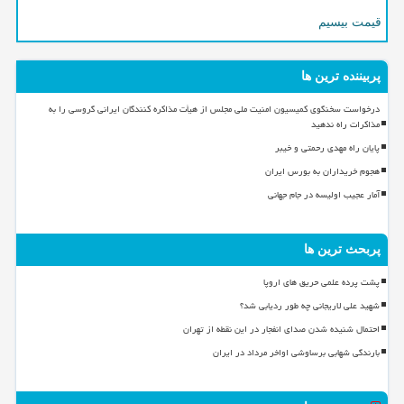
قیمت بیسیم
پربیننده ترین ها
درخواست سخنگوی کمیسیون امنیت ملی مجلس از هیأت مذاکره کنندگان ایرانی گروسی را به
مذاکرات راه ندهید
پایان راه مهدی رحمتی و خیبر
هجوم خریداران به بورس ایران
آمار عجیب اولیسه در جام جهانی
پربحث ترین ها
پشت پرده علمی حریق های اروپا
شهید علی لاریجانی چه طور ردیابی شد؟
احتمال شنیده شدن صدای انفجار در این نقطه از تهران
بارندگی شهابی برساوشی اواخر مرداد در ایران