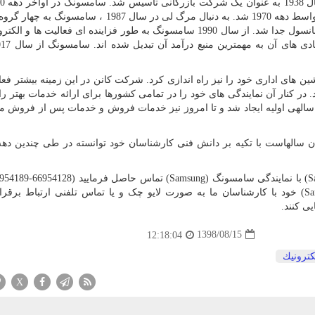
صنایع الکترونیک و صنایع ساخت و ساز و کشتی سازی در اواسط دهه 1970 شد. به دنبال مرگ لی در سال 1987
گروه سامسونگ ، گروه شینسگا ، گروه سی جی و گروه هانسول جدا شد. از سال 1990 سامسونگ به طور فزاینده ای فعالیت 
ین های اداری خود را نیز راه اندازی کرد. شرکت کانن در این زمینه بیشتر فع
 در کنار آن نمایندگی های خود را در تمامی کشورها برای ارائه خدمات بهتر را
ن سالهی اولیه ایجاد شد و تا امروز نیز خدمات فروش و خدمات پس از فروش 
ان سالهاست با تکیه بر دانش فنی کارشناسان خود توانسته در طی چندین دهه
صورت ایجاد اشکال در عملکرد پرینتر سامسونگ (Samsung) خود با کارشناسان ما به صورت لایو چک و یا تماس تلفنی ارتباط بر
ی کنند.
1398/08/15
12:18:04
كترونیك
X