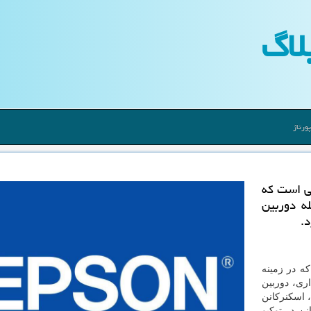
لاگ
ورتاژ
ی است كه
ه دوربین
.
ه در زمینه
ری، دوربین
، اسکنرکانن
ن در توکیو