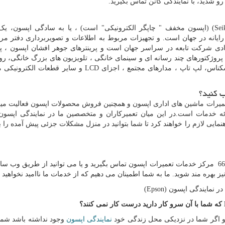
رو شدید، با نمایندگی کانن تماس بگیرید.
) (Seikō Epuson Kabushiki-gisha) (اپسون مخفف " چاپگر الکترونیکی" است) ، یا به سادگی اپسو
ر رایانه در جهان است. و تجهیزات مربوط به اطلاعات و تصویربرداری دفتر مر
زیادی شرکت تابعه در سراسر جهان است و پرینترهای جوهر افشان اپسون ، پر
پروژکتورهای چند رسانه ای و سینمای خانگی ، تلویزیون های بزرگ خانگی، روب
سکناس، لپ تاپ ، مدارهای مجتمع ، اجزای
LCD
و سایر قطعات الکترونیکی م
ب کنید؟
تعمیرات ماشین های اداری اپسون و همچنین فروش محصولات اپسون فعالیت میک
ه خدمات است.در این میان تعمیرکاران و متخصصین ما در نمایندگی اپسون ب
نمایی لازم را خواهند کرد تا شما بتوانید در منزل مشکلات جزئی پیش آمده را 
شما می توانید به راحتی با شماره تلفن 66954128-66954189 مرکز خدمات تعمیرات اپسون تماس بگیرید و یا می توانید از طریق 
یز بهره مند شوید. ما به شما اطمینان می دهیم که از خدمات ما ناامید نخواهید 
ر نمایندگی اپسون (
Epson
)
که شما با آن سرو کار دارید درست کار نمی کنند؟
د و اگر شما در نزدیکی محل زندگی خود
نمایندگی اپسون
وجود نداشته باشد شما م