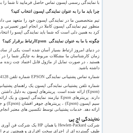
با نمایندگی رسمی اپسون تماس حاصل فرمایید تا شما را به
چرا باید ما را به عنوان نمایندگی اپسون انتخاب کنید؟
تیم متخصصین ما در نمایندگی اپسون خود را متعهد می داند 
منظور تیم نمایندگی اپسون کاملا در انجام امور تعمیرتی 
کرد به همین دلی است که شما باید نمایندگی اپسو را انتخاب
چگونه با ما به عنوان نمایندگی
Epson
ارتباط برقرار کنید؟
در دنیای امروز ارتباط بسیار آسان شده است یکی از ساد
زمان کارشناسان ما مشکلات مربوط به چاپگر شما را در ک
هستید ، در صورت تمایل از ماژول قابل اعتماد چت زنده م
داشته باشید.
شماره تماس پشتیبانی نمایندگی
EPSON
شماره تلفن 66954128-66954189
شماره تلفن پشتیبانی نمایندگی اپسون یک راهنمای پشتیبا
(
Epson
) ارائه شده است. پرینترهای اپسون به دلیل داشتن 
دارند. پرینترهای
Epson
نیازمند نمایندگی اپسون و یک ارائ
سیم اپسون (
Epson
) ، پرینترهای جوهر افشان (
Epson
) و ج
ارائه دهد. خدمات پشتیبانی توسط تکنسین های معتبر انجام 
نمایندگی اچ پی
شرکت
Hewlett-Packard
یا همان
HP
یک شرکت فن آوری اطلا
طیف گسترده ای از اجزای سخت افزاری و همچنین نرم افزا