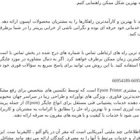
 بهترین شکل ممکن راهنمایی کنیم.
تا بهترین و کارآمدترین راهکارها را به مشتریان محصولات اپسون ارائه دهد. 
و خدماتی خود حرفه ای بوده و نگرانی ناشی از خرابی پرینتر را در شما برطرف
 کنید.
ه ترین راه های ارتباطی تماس با شماره های درج شده در بخش تماس با است.
مترین زمان ممکن برطرف خواهند کرد. اگر به دنبال مشاوره در مورد چاپگر
ا استفاده کنید. با این روش می توانید برای پاسخ سریع به سؤالات فوری خود
نی مشتری
Epson Printer
است که توسط تکنسین های متخصص برای رفع مشکل
جدیدترین فناوری ، ویژگی های نوآورانه و طراحی زیبا در سراسر جهان محبوبی
ه دهنده خدمات پشتیبانی فنی مستقل برای انواع چاپگر (
Epson
) از جمله پرین
ت لیزری است و تا بهترین راه حل را مطابق با الزامات به مشتریان و کاربرا
می شود تا خدمات با کیفیت و با هزینه های مقرون به صرفه ارائه دهند.
عاتی چند ملیتی آمریکایی است که مقر آن در پالو آلتو ، کالیفرنیا ست. ا
ر و خدمات مرتبط با آنها را به مصرف کنندگان ارائه می دهد مانند مشاغل