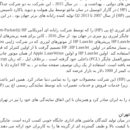
 و .... در سال 2015 ، این شرکت به دو شرکت جداگانه ،
 (
HP
) در گاراژ اتومبیل در سان ماتئو توسط بیل هیولت و دیوید پاکارد تاسیس
 پی
(HP)
از سال 2007 تا
Q2 2013
تولید کننده رایانه های برتر جهان بود ، در این
ای لیزری اچ پی
HP)
) را که توسط شرکت رایانه ای آمریکایی
tt-Packard)) HP
ر لیزری رو میزی در جهان بود. از سال 2016 ، کانن برای همه پرینترهای لیزری
HP LaserJe
پرینترهای
HP LaserJet
از موتورهای لیزری که در شرکت ژاپنی
on
ی بسیار محکم در اولین
HP LaserJet
،
HP
تصمیم گرفت تا از اولین کنترلر که قب
ستفاده کند. اولین
HP LaserJet
و اولین
Apple LaserWriter
از همان موتور چاپ 
ستورالعمل چاپگر (
PCL
) داخلی خود گرفته است ، برخلاف اپل ، که زبان
cript
 یافته است. استفاده از یک زبان توصیف صفحه ساده تر ، به
HP
اجازه داد تا 
لار به بازار عرضه کند.
ی (
HP
) این شرکت محصولات خود را به تمامی دنیا صادر کرد. همین امر باعث 
زیرا خدمات فروش و خدمات تعمیرات باید توسط نمایندگی رسمی اچ پی (
P
 به ایران صادر کرد و همزمان با این اتفاق نمایندگی های خود را نیز در تهران
تهران
در میان تولید کنندگان ماشین های اداری جایگاه خوبی کسب کرده است. چاپگرها
ا کیفیت بالا و طیف گسترده ای از گزینه ها را به کاربران خود ارائه می دهند.