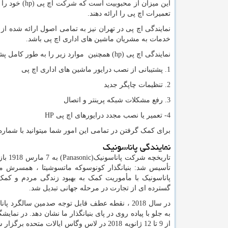
این میزان از محبوبیت است که شرکت اچ پی
hp)
) خود را
تعمیرات اچ پی را ارائه دهند.
نمایندگی اچ پی در تهران نیز به تمامی اصول ارائه شده از
خدمات به مشریان ماشین های اداری اچ پی باشد.
نمایندگی اچ پی
hp)
) همچنین موارد زیر را به طور کامل پشت
1. پشتیبانی از نصب درایور ماشین های اداری اچ پی
2. تنظیمات چاپگر جدید
3. رفع مشکلات شبکه پرینتر و اتصال
4- تعمیر یا نصب مجدد درایورهای اچ پی
HP
برای کمک گرفتن در تمامی این امور شما میتوانید با شماره های(66954128-66954189) نمایند
نمایندگی پاناسونیک
تاریخچه شرکت پاناسونیک(
Panasonic
) به
تأسیس شد: بنیانگذار کونوسوکه ماتسوشیتا ، همسرش مو
پاناسونیک با مأموریت کمک به بهبود زندگی مردم و کم
گسترده ای از تجارت در مرحله جهانی تبدیل شد.
در سال 2018 ، نقطه عطف قابل توجه صدمین سالگر
به جلو با پیاده روی در پای بنیانگذار ما نشان دهد. در نمایش