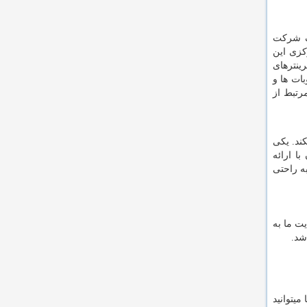
ن، یک شرکت
کزی این
ینترهای
ات ها و
رتبط از
ند. یکی
ا ارائه
به راحتی
وب سایت ما به
شد.
یتوانید