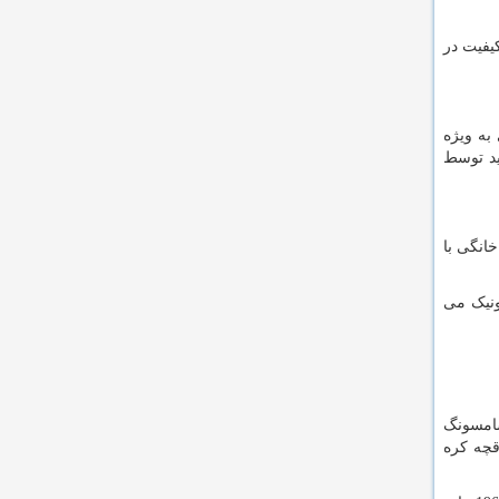
یفیت در
 به ویژه
ید توسط
انگی با
ونیک می
سامسونگ
قچه کره