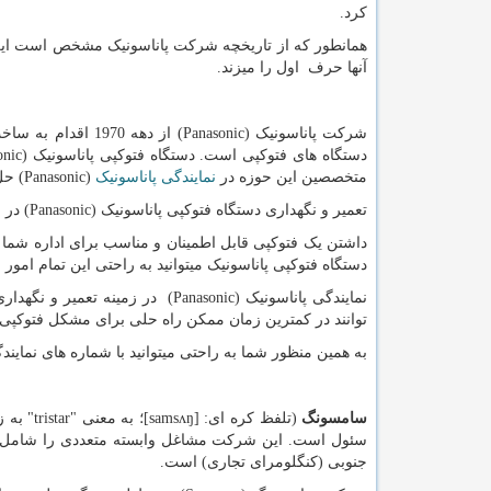
کرد.
همانطور که از تاریخچه شرکت پاناسونیک مشخص است این ش
آنها حرف اول را میزند.
شرکت پاناسونیک
Panasonic)
) از دهه 1970 ا
دستگاه های فتوکپی است. دستگاه فتوکپی پاناسونیک
onic)
متخصصین این حوزه در
نمایندگی پاناسونیک
Panasonic)
) حل
تعمیر و نگهداری دستگاه فتوکپی پاناسونیک
Panasonic)
) در 
داشتن یک فتوکپی قابل اطمینان و مناسب برای اداره شما 
دستگاه فتوکپی پاناسونیک میتوانید به راحتی این تمام امور 
نمایندگی پاناسونیک
Panasonic)
) در زمینه تعمیر و نگهدار
توانند در کمترین زمان ممکن راه حلی برای مشکل فتوکپی ش
به همین منظور شما به راحتی میتوانید با شماره های نمایندگی پاناسونیک (66954128-6954189
سامسونگ
(تلفظ کره ای: [
samsʌŋ
]؛ به معنی "
tristar
" به 
سئول است. این شرکت مشاغل وابسته متعددی را شامل می
جنوبی (کنگلومرای تجاری) است.