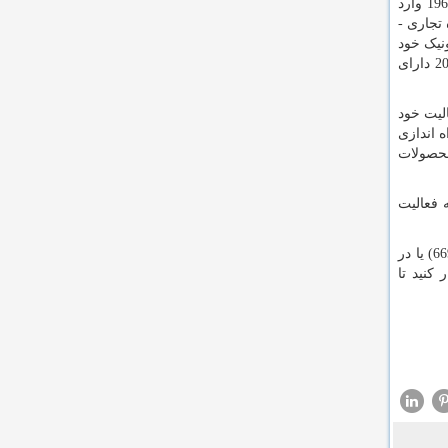
) توسط لی بیونگ چول در سال 1938 به عنوان یک شرکت بازرگانی تأسیس شد. سامسونگ در اواخر دهه 1960 وارد
 ، سامسونگ به چهار گروه تجاری -
ها و الکترونیک خود
را جهانی کرده است. به ویژه ، تلفن های همراه و نیمه هادی های آن به مهمترین منبع درآمد آن تبدیل شده اند. سامسونگ از سال 2017 دارای
الیت خود
ه اندازی
محصولات
 فعالیت
شما میتوانید به منظور خرید پرینترهای سامسونگ (Samsung) با نمایندگی سامسونگ (Samsung) تماس حاصل فرمایید (66954128-66954189) یا در
قرار کنید تا