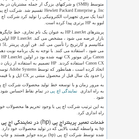
متوسط (
SMB
) و شرکتهای بزرگ از جمله مشتریان در بخش های دولتی ، بهداشت
Inc
. و
Hewlett Packard Enterprise
تقسیم شد. شرکت اچ پی
ابتدا یک سری تجهیزات الکترونیکی را تولید کرد.شرکت اچ
لنوو به
HP
برتری پیدا کرده است.
پرینترهای
HP LaserJet
به عنوان یک نام تجاری، خط چاپگره
بازار عرضه می شود ، مشخص می کند.
HP LaserJet
اولین چاپگ
مکانیسم و کارتریج را تأمین می کند. فن آوری پرینتر
t 5L
می شود ، استفاده می کنند. با توجه به یک برنامه نوبت ده
Canon
برای موتور
CX
تهیه شده بود در اولین
HP LaserJet
ا
Canon CX
استفاده کردند.
HP
تصمیم به استفاده از زبان د
اتخاذ کرده است ، همانطور که توسط
Adobe Systems
توسعه
را حدود یک سال قبل از محصول مبتنی بر
CX
اپل و با قیمت کمتر از 1000 د
به مرور زمان و با توسعه خط تولید محصولات شرکت اچ پ
به راه اندازی
نمایندگی اچ پی
در تمام نقاط احساس شود. 
شود .
به این ترتیب شرکت اچ پی با وجود تحریم ها محصولات خود را
راه اندازی کرد.
خدمات تعمیر پرینتراچ پی
hp)
) در نمایندگی اچ پی 
hp
به واسطه کیفت بالایی که در تولید محصولات خود دارد. 
شده توسط شرکت اچ پی
hp)
) برنده جوایز هستند و چاپ ب