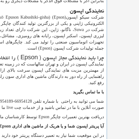
بنابراین اگر با مشکلات فوق الذکر یا مشکلات دیگری رو به 
نمایندگی اپسون
شرکت سیکو اپسون(
Epson
الکترونیکی ژاپنی و یکی از بزرگترین تولید کنندگان چاپگ
شرکت در
Suwa
، ناگانو، ژاپن، این شرکت دارای تعداد 
لیزری اپسون، اسکنر اپسون، رایانه های رومیزی، مشاغل، 
تجهیزات اتوماسیون صنعتی را تولید می کند. چاپگرهای ا
جمله تولیدات شرکت اپسون (
Epson
) است.
چرا باید نمایندگی مجاز اپسون (
Epson
) را انتخا
نمایندگی اپسون در ایران و تهران سالهاست که در زمینه 
از مهمترین مزیت های نمایندگی اپسون سرعت بالای ارائ
راهنمایی از راه دور به دارندگان ماشین های اداری سون راه
رفع کنید.
با ما تماس بگیرید
صورت آنلاین با ما در تماس باشید و از خدمات چت
live
ما ن
دریافت بهترین تعمیرات چاپگر
Epson
توسط کارشناسان ما د
آیا پرینتر اپسون شما و یا هریک از ماشین های اداری
Epson
در این موقعیت شما نیاز به تعمیر دستگاه پرینتر خود داری