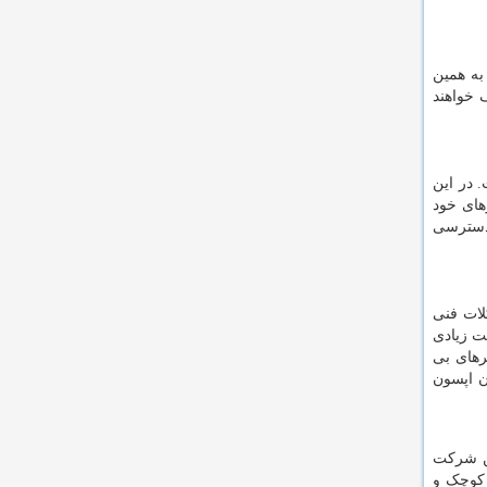
به همین
 خواهند
 در این
های خود
 دسترسی
ات فنی
ت زیادی
ترهای بی
ن اپسون
ین شرکت
 کوچک و