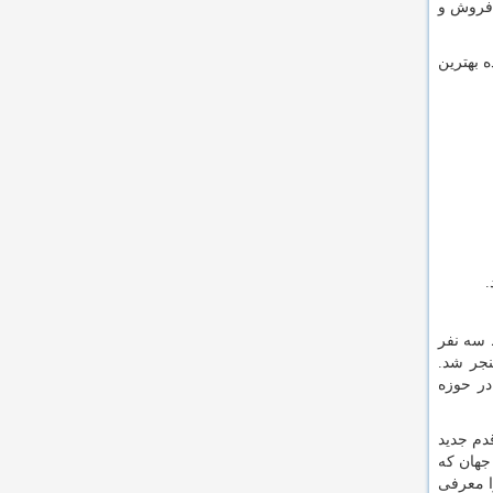
 فروش و
 بهترین
.
سط سه نفر
جر شد.
در حوزه
قدم جدید
جهان که
داز آینده را معرفی