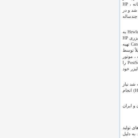
HP
 شد و در
 چندساله
Hewle
به
HP
Can
تهیه
لاً توسط
، موتور
PostS
را
لیزر خود
شد نیاز
H
) انجام
 و ایران
ی تولید
 به دلیل