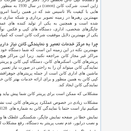
ژاپن است. شرکت کانن (
canon
) در سال 1930 به 
هایی با کیفیت بالا تاسیس شد که در همین راستا امروز
مهمترین رهبرها در زمینه تصویر برداری و شبکه سازی دیج
شده است و همچنین به یکی از تولید کننده های عم
چاپگرهای شخصی، اداری، دستگاه های کپی و فکس. نوآ
یکی از مهمترین دلایل موفقیت شرکت کانن است که کمپانی کانن سالانه حدود 10 درصد از فروش خالص خ
چرا به مرکز خدمات تعمیر و نمایندگی کانن نیاز داری
مهمترین نکته در این زمینه این است که شما دستگاه خود 
مراکز غیر مجاز کانن مراجعه نکنید. زیرا این مراکز هی
پرینترهای کانن، اسکنرهای کانن، دستگاه کپی کانن و پرین
نمایندگی کانن میتواند آن را به راحتی در صورت نیاز تعمیر و 
ماشین های اداری کانن است از جمله پرینترهای جوهرافشان
کپی کانن به همین منظور و برای ارائه خدمات بهتر کانن
نمایندگی کانن ایجاد کند.
مشکلاتی که ممکن است برای پرینتر کانن شما پیش بیاید و
مشکلات زیادی در خصوص عملکرد پرینترهای کانن ثبت نشد
میکنیم نیاز است حتما با نمایندگی کانن به شماره های 66954128-66954189 تماس حاصل فرمایید.
نمایش خطا در صفحه نمایش چاپگر، شکستگی غلطک ها و یا گ
و نصب درایور، عدم نصب پرینتر به دستگاه، رفع مشکلات 