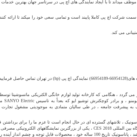
 موظف میداند تا با ایجاد نمایندگی های اچ پی در سرتاسر جهان بهترین خدمات
 سمت شرکت اچ پی کاملا پایبند است و تمامی سعی خود را میکند تا ارائه کننده
یبانی می کند.
گی اچ پی
hp)
) در تهران تماس حاصل فرمایید
 7 مارس 1918 باز می گردد ، هنگامی که کارخانه تولید لوازم خانگی الکتریکی ماتسوشیتا تو
منو ، و برادر کوچکترش توشیو ایو که بعداً به تاسیس
SANYO Electric
من
ک به پیشرفت جامعه ، در طی سالیان متمادی به موجودیتی مشغول تجارت 
د پاناسونیک ، تلاشهای گسترده ای در حال انجام است تا عزم ما را برای برداشتن 
گاه بین المللی
CES 2018
، یکی از بزرگترین نمایشگاههای الکترونیکی مصرفی 
از 9 تا 12 ژانویه 2018 در لاس وگاس ایالات متحده برگزار شد ، پاناسونیک تاریخ 100 ساله خود ، محصولات قابل توجه و چشم ان