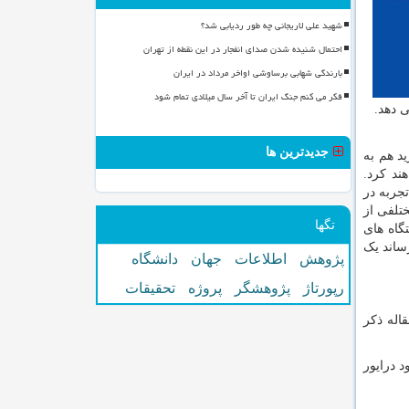
شهید علی لاریجانی چه طور ردیابی شد؟
احتمال شنیده شدن صدای انفجار در این نقطه از تهران
بارندگی شهابی برساوشی اواخر مرداد در ایران
فکر می کنم جنگ ایران تا آخر سال میلادی تمام شود
جدیدترین ها
د هم به
ند کرد.
جربه در
ختلفی از
تگها
گاه های
ساند یک
پژوهش
اطلاعات
جهان
دانشگاه
رپورتاژ
پژوهشگر
پروژه
تحقیقات
اله ذکر
 درایور