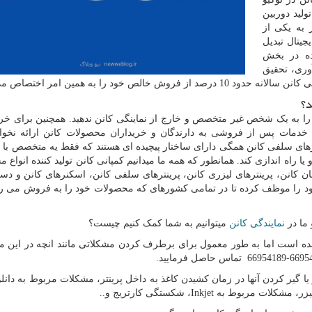
منظور تولید دوربین
 به یکی از
یتال تبدیل
ده در بخش
وری، تحقیق
ود را به همین امر اختصاص می دهد.
د؟
را به یک شخص غیر متخصص و خارج از نماینگی کانن ندهید. همچنین برای خری
چ خدمات پس از فروشی به دارندگان و خریداران محصولات کانن ارائه نخواه
ترهای سلفی کانن همگی دارای ساختار پیچیده ای هستند که فقط یه متخصص با ت
یا راه اندازی کند. همانطور که همه ما میدانیم کمپانی کانن تولید کننده انواع م
 کانن، پرینترهای لیزری کانن، پرینترهای سلفی کانن، اسکنرهای کانن و دست
 خود را موظف کرده تا در تمامی کشورهای که محصولات خود را به فروش می ر
 ما در
نمایندگی کانن
میتوانیم به شما کمک کنیم چیست؟
ه است اما به طور معمول برای برطرف کردن مشکلاتی مانند انچه در این مق
یر کردن آنها در زمان کشیدن کاغذ به داخل پرینتر، مشکلات مربوط به دانلود
لیزر، مشکلات مربوط به
Inkjet
، شکستگی کارتریج و..