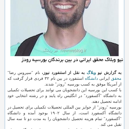
نیو وبلاگ محقق ایرانی در بین برندگان بورسیه رودز
به گزارش نیو
وبلاگ
به نقل از استنفورد نیوز،
نام "سیروس رضا"
محقق
ایرانی
دانشگاه
استنفورد در بین نام ۳۲ فردی قرار گرفت كه
از آمریكا موفق به كسب بورسیه "رودز" شدند.
با كسب این بورسیه این دانشجویان می توانند برای تحصیلات تكمیلی
به دانشگاه "آكسفورد" در انگلیس راه یابند و در رشته انتخابی خود
ادامه تحصیل دهند.
بورسیه "رودز" از جوایز بین المللی تحصیلات تكمیلی برای تحصیل در
دانشگاه آكسفورد است، از سال ۱۹۰۲ بوجود آمده و دانشگاه
"آكسفورد" تمام هزینه تحصیل دانشجویان را به مدت دو تا سه سال
تقبل می كند.