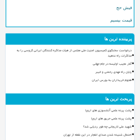
فیش حج
قیمت بیسیم
پربیننده ترین ها
درخواست سخنگوی کمیسیون امنیت ملی مجلس از هیأت مذاکره کنندگان ایرانی گروسی را به
مذاکرات راه ندهید
آمار عجیب اولیسه در جام جهانی
پایان راه مهدی رحمتی و خیبر
هجوم خریداران به بورس ایران
پربحث ترین ها
پشت پرده علمی آتشسوزی های اروپا
پشت پرده علمی حریق های اروپا
شهید علی لاریجانی چه طور ردیابی شد؟
احتمال شنیده شدن صدای انفجار در این نقطه از تهران