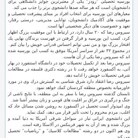
بورسیه تحصیلی "رودز" یكی از معتبرترین جوایز دانشگاهی برای
دانشجویان است كه هر ساله صدها دانشجوی برتر را جذب می كند.
معیارهای این بورسیه برای انتخاب افراد بر مبنای پیشرفت تحصیلی و
موفقیت های آكادمیك دانشجویان، توانایی مدیریتی، درستی رفتار،
تعهد و خصوصیت های دیگر شخصیتی آنها است.
سیروس رضا كه ۲۰ سال دارد، در ارتباط با این موفقیت بزرگ اظهار
كرد، كسب این بورسیه و قرار گرفتن در فهرست برندگان نهایی یك
افتخار بزرگ بود و من نمی توانم احساس قدرانی خویش را بیان كنم.
در مجموع ۳۲ نفر از سراسر آمریكا موفق به كسب این بورسیه شده
اند كه سیروس رضا یكی از آن هاست.
سیروس رضا بعد از تكمیل تحصیلات خود در دانشگاه استنفورد در بهار
آتی، به آكسفورد خواهد رفت تا در رشته دكتری فلسفه در مطالعات
شرقی تحصیلات خویش را ادامه دهد.
سیروس رضا اعتقاد دارد شرق شناسی به گسترش درك وی در مورد
خاورمیانه بخصوص منطقه كردستان كمك خواهد نمود.
تابستان گذشته سیروس رضا با سفر به این منطقه، با نتایج ناشی از
جنگ و درگیری در عراق بر اقلیت های قومی و زنان بیشتر آشنا شد.
وی امیدوار است تحصیل در آكسفورد به روشن شدن مسائل حاد كه
اغلب، مردم محروم را تحت تأثیر قرار می دهد، كمك نماید.
این دانشجوی ایرانی تبار در سواحل شرقی آمریكا به دنیا آمده و
بزرگ شده و بعد از آن به شهر فربنكس در آلاسكا رفته است.
وی هم اكنون در دو رشته "مطالعات كلاسیك" و "ریاضیات" تحصیل
می كند.