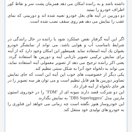
داشته باشد و به راننده امكان می دهد همزمان پشت سر و نقاط كور
اطراف خودرو را ببینید.
دو دوربین در آینه های بغل خودرو تعبیه شده اند و دوربینی كه نمای
عقب را نمایش می دهد هم روی سقف نصب شده است.
اگر این آینه گرفتار نقص عملكرد شود یا راننده در حال رانندگی در
شرایط نامناسب آب و هوایی باشد، می تواند از نمایشگر خودرو
بعنوان یك آینه استفاده نماید. همینطور این امكان وجود دارد كه از آینه
برای نمایش تركیبی تصویر بازتابی آینه و دوربین ها استفاده گردد.
یعنی اكر راننده ترجیح می دهد از تصویر معمولی آینه استفاده نماید،
می تواند به دلخواه خود آنرا به شكل سنتی تنظیم كند.
یكی دیگر از خصوصیت های خوب این آینه این است كه جای نمایش
تصاویر دوربین ها هم قابل تنظیم است و می توان هر سه تصویر را در
هر جای دلخواه از آینه قرار داد.
این دو شركت قصد دارند نمونه ای از "FDM" را در خودروی استون
مارتین مدل "DBS Superleggera" به نمایش بگذارند.
این خودروساز هنوز نگفته است چه زمانی می خواهد این فناوری را
به خودرو های تولیدی خود منتقل كند.