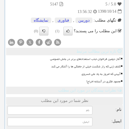
5147
5
/
5.0
1398/10/14
13:56:32
تگهای مطلب:
دوربین
,
فناوری
,
نمایشگاه
این مطلب را می پسندید؟
(0)
(1)
X
تازه ترین مطالب مرتبط
آغاز دومین فراخوان جذب استعدادهای برتر در بخش خصوصی
کشف ژنی که راز شکست خیلی از حاملگی ها را آشکار می کند
آیینی که امروز به یاد علی خسروی
محمود فکری در آستانه اخراج!
نظرات بینندگان در مورد این مطلب
نظر شما در مورد این مطلب
نام:
ایمیل: