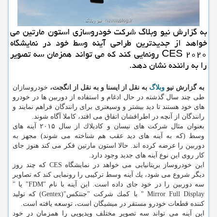
به گزارش نیو وبلاگ شركت خودروسازی استون مارتین می
خواهد از جدیدترین طراحی آینه وسط خود در نمایشگاه
CES ۲۰۲۰ رونمایی كند كه می تواند همزمان سه تصویر
را به راننده نشان دهد.
به گزارش نیو
وبلاگ
به نقل از ایسنا و به نقل از انگجت،
خودروسازان
طی چند سال گذشته در حال ادغام و استفاده از دوربین ها در خودرو
های خود هستند تا دید بیشتر و وسیعتری برای رانندگان فراهم نمایند و
رانندگان از آنچه در اطرافشان اتفاق می افتد، كاملا آگاه شوند.
بعنوان مثال شركت های نیسان و كادیلاك از سال ۲۰۱۵ آینه های
وسط (كه به آینه های دید عقب هم شناخته می شوند) مجهز به
دوربین را عرضه كرده اند. حالا استون مارتین فكر می كند هنوز جای
كار روی این نوع آینه های جدید وجود دارد.
این خودروساز بریتانیایی می خواهد در نمایشگاه CES كه چند روز
دیگر شروع می شود، یك آینه وسط تركیبی را رونمایی كند كه تصاویر
سه دوربین را در خود جای داده است. این آینه با نام "FDM" یا "
Mirror Full Display " با كمك شركت "جنتكس"(Gentex) كه تولید
كننده قطعات خودرو مستقر در میشیگان است، توسعه یافته است.
این آینه می تواند سه تصویر مختلف ویدیویی را همزمان در خود