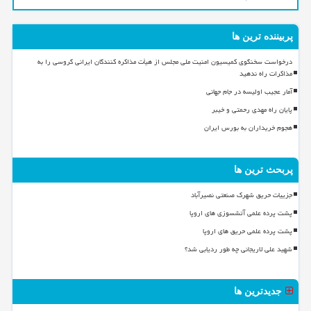
پربیننده ترین ها
درخواست سخنگوی کمیسیون امنیت ملی مجلس از هیأت مذاکره کنندگان ایرانی گروسی را به
مذاکرات راه ندهید
آمار عجیب اولیسه در جام جهانی
پایان راه مهدی رحمتی و خیبر
هجوم خریداران به بورس ایران
پربحث ترین ها
جزییات حریق شهرک صنعتی نصیرآباد
پشت پرده علمی آتشسوزی های اروپا
پشت پرده علمی حریق های اروپا
شهید علی لاریجانی چه طور ردیابی شد؟
جدیدترین ها