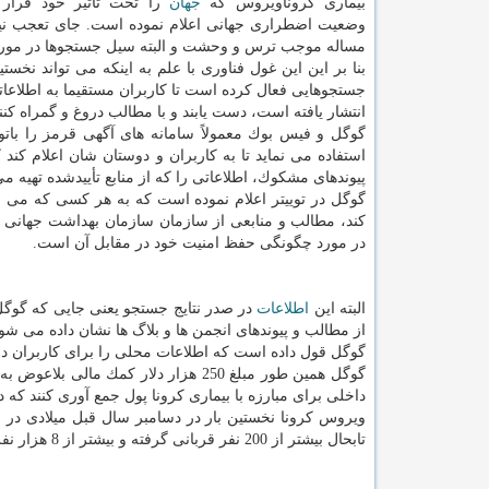
بیماری كروناویروس كه
جهان
را تحت تأثیر خود قرار 
وضعیت اضطراری جهانی اعلام نموده است. جای تعجب ن
مساله موجب ترس و وحشت و البته سیل جستجوها در مورد 
جستجوهایی فعال كرده است تا كاربران مستقیما به اطلاعا
انتشار یافته است، دست یابند و با مطالب دروغ و گمراه كنن
گوگل و فیس بوك معمولاً سامانه های آگهی قرمز را باتو
استفاده می نماید تا به كاربران و دوستان شان اعلام كن
پیوندهای مشكوك، اطلاعاتی را كه از منابع تأییدشده تهیه م
گوگل در توییتر اعلام نموده است كه به هر كسی كه می خو
كند، مطالب و منابعی از سازمان سازمان بهداشت جهانی
در مورد چگونگی حفظ امنیت خود در مقابل آن است.
البته این
اطلاعات
در صدر نتایج جستجو یعنی جایی كه گوگل هم
از مطالب و پیوندهای انجمن ها و بلاگ ها نشان داده می شون
گوگل قول داده است كه اطلاعات محلی را برای كاربران در 
گوگل همین طور مبلغ 250 هزار دلار كم
داخلی برای مبارزه با بیماری كرونا پول جمع آوری كنند كه در نتیجه آن تابحال 
ویروس كرونا نخستین بار در دسامبر سال قبل میلادی در
تابحال بیشتر از 200 نفر قربانی گرفته و بیشتر از 8 هزار نفر را در سراسر جهان مبتلا كرده است.