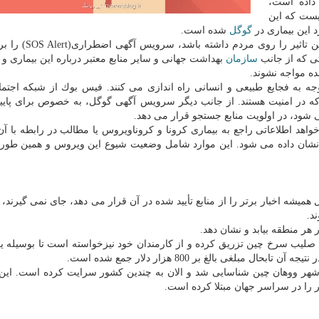
داده است،
یست كه این
این بیماری در
گوگل
شده است.
بنا بر این این غول فناوری با علم به اینكه می تواند نخست
تی كه از جانب
سازمان
بهداشت جهانی و سایر منابع معتبر درباره این بیماری و
ده مواجه نشوند.
جه به فجایع طبیعی و انسانی راه اندازی می كنند. فیس بوك از شبكه اجتم
د كه در امنیت هستند. از جانب دیگر سرویس آگهی گوگل، به خصوص برای پایی
ی شود، در اولویت منابع جستجو قرار می دهد.
اهد اطلاعاتی راجع به بیماری كرونا و كروناویروس یا مطالب در رابطه با آ
 نشان داده می شود. این موارد شامل وضعیت شیوع این ویروس و همین طور
یشه اخبار برتر را از منابع تأیید شده در آن قرار می دهد، جای نمی گیرند، ام
د.
هر منطقه بیابد و نشان دهد.
ك مالی بلاعوض به صلیب سرخ چین تزریق كرده و از كارمندان خود نیزخواسته است تا بوسیله
مبلغی بالغ بر 800 هزار دلار جمع شده است.
 شهر ووهان چین شناسایی شد و الان به چندین كشور سرایت كرده است. ای