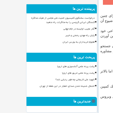
پربیننده ترین ها
ین تاثیر را روی مردم داشته باشد، سرویس آگهی اضطراری(SOS Alert) را برای چنین
درخواست سخنگوی کمیسیون امنیت ملی مجلس از هیأت مذاکره
 شیوع آن
کنندگان ایرانی گروسی را به مذاکرات راه ندهید
آمار عجیب اولیسه در جام جهانی
اعی خود
پایان راه مهدی رحمتی و خیبر
ن آوردن
هجوم خریداران به بورس ایران
ن جستجو
 مشاوره
پربحث ترین ها
پشت پرده علمی آتشسوزی های اروپا
ا بالاتر
پشت پرده علمی حریق های اروپا
شهید علی لاریجانی چه طور ردیابی شد؟
احتمال شنیده شدن صدای انفجار در این نقطه از تهران
 یك كمپین
ن ویروس
جدیدترین ها