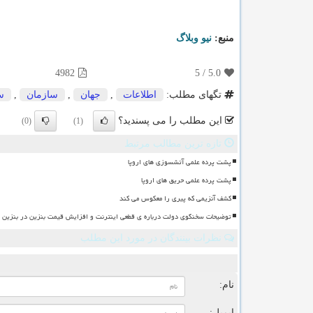
منبع:
نیو وبلاگ
4982
5
/
5.0
تگهای مطلب:
اطلاعات
,
جهان
,
سازمان
,
س
این مطلب را می پسندید؟
(0)
(1)
تازه ترین مطالب مرتبط
پشت پرده علمی آتشسوزی های اروپا
پشت پرده علمی حریق های اروپا
کشف آنزیمی که پیری را معکوس می کند
توضیحات سخنگوی دولت درباره ی قطعی اینترنت و افزایش قیمت بنزین در بنزین سه
نظرات بینندگان در مورد این مطلب
ن
نام:
ایمیل: