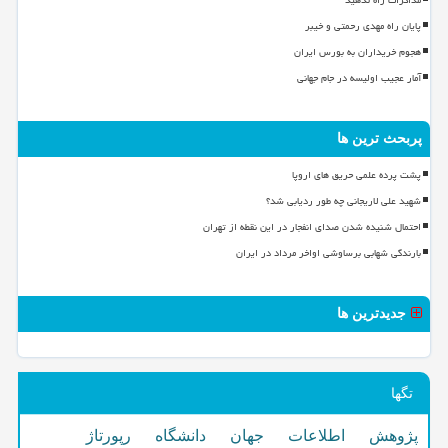
مذاکرات راه ندهید
پایان راه مهدی رحمتی و خیبر
هجوم خریداران به بورس ایران
آمار عجیب اولیسه در جام جهانی
پربحث ترین ها
پشت پرده علمی حریق های اروپا
شهید علی لاریجانی چه طور ردیابی شد؟
احتمال شنیده شدن صدای انفجار در این نقطه از تهران
بارندگی شهابی برساوشی اواخر مرداد در ایران
جدیدترین ها
تگها
پژوهش
اطلاعات
جهان
دانشگاه
رپورتاژ