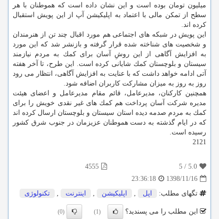
میلیون تومان بوده است و این نشان داده است كه هموطنان با هر
سطح از تمكن مالی با اعتماد به اپلیكیشن آپ از این پویش استقبال
كرده اند.
این پویش در شبكه های اجتماعی هم مورد اقبال چند تن از هنرمندان
و شخصیت های شناخته شده قرار گرفته و بازنشر شد كه این مورد
به افزایش آگاهی از این روشِ آسان برای كمك به مردم نیازمند
سیستان و بلوچستان كمك شایانی كرده است. این طرح، تا آخر هفته
آتی ادامه خواهد داشت كه با عنایت به افزایش آگاهی، انتظار می رود
روز به روز به میزان مشاركت كاربران اضافه شود.
همچنین كاركنان، مدیرعامل، قائم مقام مدیرعامل و اعضای هیئت
مدیره شركت آسان پرداخت هم كمك های غیر نقدی خویش را برای
كمك به مردم صدمه دیده استان سیستان و بلوچستان ارسال كرده اند
كه در ایام گذشته به دست هموطنان عزیزمان در جنوب شرق كشور
رسیده است.
2121
4555
5
/
5.0
1398/11/16
23:36:18
تگهای مطلب:
اپل
,
اپلیكیشن
,
اینترنت
,
تكنولوژی
این مطلب را می پسندید؟
(0)
(1)