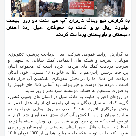
به گزارش نیو وبلاگ كاربران آپ طی مدت دو روز، بیست
میلیارد ریال برای كمك به هموطنان سیل زده استان
سیستان و بلوچستان پرداخت كردند
به گزارش روابط عمومی شركت آسان پرداخت پرشین، تكنولوژی
موبایل، اینترنت و شبكه های اجتماعی كمك شایانی به تسهیل و
سرعت دریافت كمك های مردمی كرده است كه مجموعه آسان
پرداخت پرشین (آپ) هم با اتكا به خانواده 40 میلیونی خود، امكان
دریافت این كمك ها را در بخش نیكوكاری اپلیكیشن آپ قرار داده
است تا مردم نوع دوست و خیّر بتوانند، به آسانی كمك های خویش را
به صورت مستقیم به حساب موسسه مورد نظر واریز نمایند.
در روزهای اخیر با عنایت به حادثه سیل در استان های جنوبی كشور،
گزینه كمك به سیل زدگان سیستان بلوچستان از راه هلال احمر به
بخش نیكوكاری افزوده شد كه طی دو روز ابتدایی نزدیك به دو
میلیارد تومان از راه اپلیكیشن آپ كمك نقدی جمع آوری شد. لازم به
توضیح است كه مبالغ جمع آوری شده در این پویش، مستقیماً (و در
لحظه) به حساب هلال احمر استان سیستان و بلوچستان واریز می
شود. نكنه جالب توجه اینكه دامنه مبالغ اهدایی از 1000 تومان تا 10