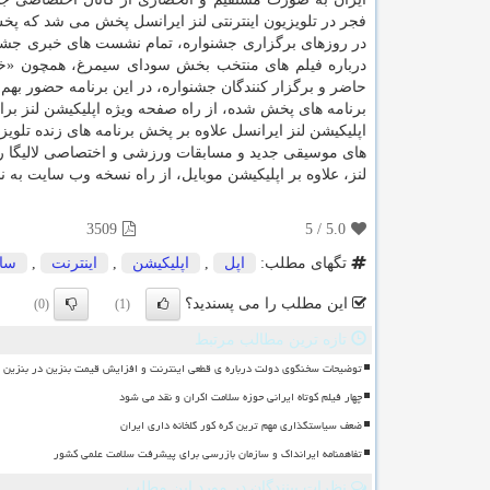
فجر در تلویزیون اینترنتی لنز ایرانسل پخش می شد كه پخش ویژه برنامه های این
در روزهای برگزاری جشنواره، تمام نشست های خبری جشنو
حاضر و برگزار كنندگان جشنواره، در این برنامه حضور بهم رس
برنامه های پخش شده، از راه صفحه ویژه اپلیكیشن لنز برای جشنواره
اپلیكیشن لنز ایرانسل علاوه بر پخش برنامه های زنده تلوی
های موسیقی جدید و مسابقات ورزشی و اختصاصی لالیگا را 
لنز، علاوه بر اپلیكیشن موبایل، از راه نسخه وب سایت به نشانی lenz.ir هم در دسترس 
3509
5
/
5.0
تگهای مطلب:
اپل
,
اپلیكیشن
,
اینترنت
,
سا
این مطلب را می پسندید؟
(0)
(1)
تازه ترین مطالب مرتبط
توضیحات سخنگوی دولت درباره ی قطعی اینترنت و افزایش قیمت بنزین در بنزین سه
چهار فیلم کوتاه ایرانی حوزه سلامت اکران و نقد می شود
ضعف سیاستگذاری مهم ترین گره کور گلخانه داری ایران
تفاهمنامه ایرانداک و سازمان بازرسی برای پیشرفت سلامت علمی کشور
نظرات بینندگان در مورد این مطلب