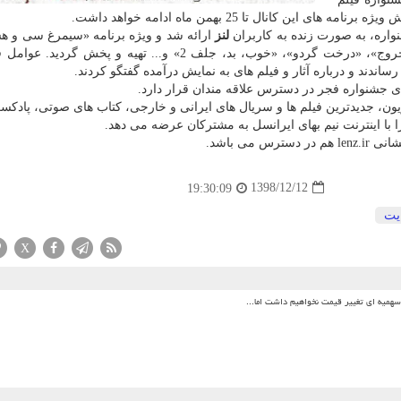
 كانال تا 25 بهمن ماه ادامه خواهد داشت.
اره، به صورت زنده به كاربران
لنز
ارائه شد و ویژه برنامه «سیمرغ سی و ه
درباره فیلم های منتخب بخش سودای سیمرغ، همچون «خروج»، «درخت گردو»، «خوب، بد، جلف 2» و... تهیه و پخ
اندند و درباره آثار و فیلم های به نمایش درآمده گفتگو كردند.
 فجر در دسترس علاقه ‎مندان قرار دارد.
زیون، جدیدترین فیلم ها و سریال های ایرانی و خارجی، كتاب های صوتی، پادكست
با اینترنت نیم بهای ایرانسل به مشتركان عرضه می دهد.
می باشد.
1398/12/12
19:30:09
یت
X
میه ای تغییر قیمت نخواهیم داشت اما...