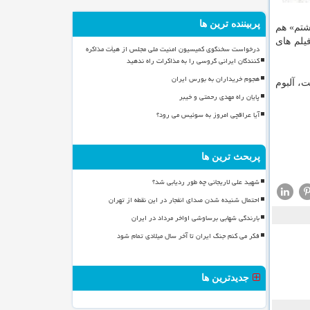
پربیننده ترین ها
شتم» هم
ش گردید. عوامل فیلم های
درخواست سخنگوی کمیسیون امنیت ملی مجلس از هیأت مذاکره
کنندگان ایرانی گروسی را به مذاکرات راه ندهید
هجوم خریداران به بورس ایران
، آلبوم
پایان راه مهدی رحمتی و خیبر
آیا عراقچی امروز به سوئیس می رود؟
پربحث ترین ها
شهید علی لاریجانی چه طور ردیابی شد؟
احتمال شنیده شدن صدای انفجار در این نقطه از تهران
بارندگی شهابی برساوشی اواخر مرداد در ایران
فکر می کنم جنگ ایران تا آخر سال میلادی تمام شود
جدیدترین ها