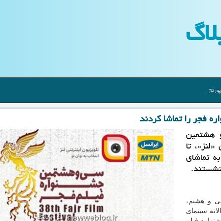
لاگ
ورتاژ
و هشتمین
«لنز»، تا
یون دقیقه به تماشای
نشستند.
ی و هشتم،
انه سینمای
نواره فیلم