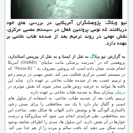
نیو وبلاگ: پژوهشگران آمریكایی در بررسی های خود
دریافتند كه نوعی پروتئین فعال در سیستم عصبی مركزی،
نقش مهمی در روند ترمیم بعد از صدمه طناب نخاعی بر
عهده دارد.
به گزارش نیو
وبلاگ
به نقل از ایسنا و به نقل از بیزینس استاندارد،
پژوهشی كه در "مدرسه پزشكی مانت ساینای" (ISMMS) آمریكا
انجام شده، نشان داده است كه پروتئین معروف به " Plexin-B2" كه
در سیستم عصبی مركزی فعالیت می كند، نقش مهمی در ترمیم زخم
و ترمیم عصب بعد از صدمه طناب نخاعی بر عهده دارد. شاید این
یافته ها بتوانند به عرضه روش هایی منجر شوند كه نقش موثری در
درمان
بیماران مبتلا به صدمه طناب نخاعی بر عهده دارند.
ترمیم بافت بعد از صدمه طناب نخاعی، به استفاده از سلول های
ایمنی و گلیال نیاز دارد تا یك سد محافظتی را برای بستن زخم،
پاكسازی آلودگی ها و پوشش دادن التهاب ها شكل دهند. ساخت این
سد محافظتی، طی فرآیندی انجام می شود كه میكروگلیا و درشت
خوارها در آن نقش دارند. این سلول ها، سدی را اطراف ضایعه بوجود
آمده شكل می دهند كه بافت سالم و مرده را از هم جدا می كند.