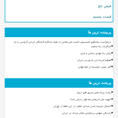
فیش حج
قیمت بیسیم
پربیننده ترین ها
درخواست سخنگوی کمیسیون امنیت ملی مجلس از هیأت مذاکره کنندگان ایرانی گروسی را به
مذاکرات راه ندهید
پایان راه مهدی رحمتی و خیبر
هجوم خریداران به بورس ایران
آمار عجیب اولیسه در جام جهانی
پربحث ترین ها
پشت پرده علمی حریق های اروپا
شهید علی لاریجانی چه طور ردیابی شد؟
احتمال شنیده شدن صدای انفجار در این نقطه از تهران
بارندگی شهابی برساوشی اواخر مرداد در ایران