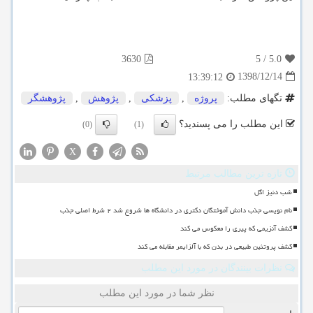
3630
5
/
5.0
1398/12/14
13:39:12
تگهای مطلب:
پروژه
,
پزشكی
,
پژوهش
,
پژوهشگر
این مطلب را می پسندید؟
(0)
(1)
X
تازه ترین مطالب مرتبط
شب دنیز اگل
نام نویسی جذب دانش آموختگان دکتری در دانشگاه ها شروع شد ۲ شرط اصلی جذب
کشف آنزیمی که پیری را معکوس می کند
کشف پروتئین طبیعی در بدن که با آلزایمر مقابله می کند
نظرات بینندگان در مورد این مطلب
نظر شما در مورد این مطلب