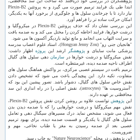
پژوهشگران در بررسی خود دریافتند كه ساخت این سد محافظتی،
ابتدا طی یك فرایند ترمیم صورت می گیرد و به پروتئین Plexin-B2
نیاز دارد تا با چرخاندن سلول ها و جلوگیری از برخورد آنها به یكدیگر،
امكان حركت ساده تر را فراهم آورد.
این بررسی نشان داد كه حذف پروتئین Plexin-B2 در میكروگلیا و
درشت خوارها، فرایند احاطه كردن را مختل می كند و به صدمه بافت
و سرایت التهاب می انجامد و مانع تولید باردیگر آكسون ها می شود.
"هانجیان جنی زو" (Hongyan Jenny Zou)، استاد علوم اعصاب مدرسه
پزشكی مانت ساینای و
پژوهشگر
ارشد این
پروژه
اظهار داشت:
نقش میكروگلیا و درشت خوارها در
سازمان
دهی سلول های گلیال
اطراف ناحیه صدمه دیده، غیرمنتظره است.
ترمیم بافت در سیستم عصبی مركزی، بر واكنش هماهنگ سلول های
متفاوت، تكیه دارد. این پیچیدگی باعث می شود كه تشخیص دادن
نقش خاص سلول های گلیال، دشوار باشد. تصور پیشین این بود كه
"آستروسیت ها" (astrocytes)، نقش اصلی را در راه اندازی این سد
محافظتی بر عهده دارند.
این
پژوهش
توانست علاوه بر روشن كردن نقش پروتئین Plexin-B2،
نقش مهم میكروگلیا و درشت خوارهایی را كه با صدمه دیدن بدن
فعال می شوند، مشخص نماید. درك مسیرهای سیگنال دهی و تعامل
سلول های گلیال با یكدیگر و قسمت صدمه دیده، برای بهبود ترمیم
عصبی بعد از صدمه رسیدن به مغز یا طناب نخاعی، مهم و
ضروریست.
این پژوهش، در مجله "Nature Neuroscience" به چاپ رسید.