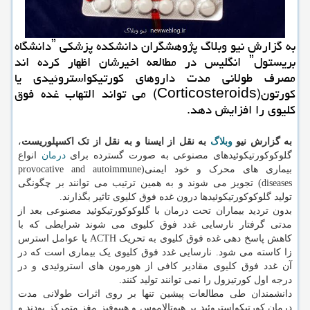
به گزارش نیو وبلاگ پژوهشگران دانشكده پزشكی ˮدانشگاه
بریستولˮ انگلیس در مطالعه اخیرشان اظهار كرده اند
مصرف طولانی مدت داروهای كورتیكواستروئیدی یا
كورتون(Corticosteroids) می تواند التهاب غده فوق
كلیوی را افزایش دهد.
به گزارش نیو
وبلاگ
به نقل از ایسنا و به نقل از تک اکسپلوریست
،
گلوکوکورتیکوئیدهای مصنوعی به صورت گسترده برای
درمان
انواع
بیماری های محرک و خود ایمنی(provocative and autoimmune
diseases) تجویز می شوند و به همین ترتیب می توانند بر چگونگی
تولید گلوکوکورتیکوئیدها درون غده فوق کلیوی تاثیر بگذارند.
بدون تردید بیماران تحت درمان با گلوکوکورتیکوئید مصنوعی بعد از
مدتی گرفتار نارسایی غدد فوق کلیوی می شوند شرایطی که با
کاهش پاسخ دهی غده فوق کلیوی به تحریک ACTH یا عوامل استرس
زا کاسته می شود. نارسایی غدد فوق کلیوی یک بیماری است که در
آن غدد فوق کلیوی مقادیر کافی از هورمون های استروئیدی و در
درجه اول کورتیزول را نمی توانند تولید کنند.
دانشمندان طی مطالعات پیشین تنها بر روی اثرات طولانی مدت
درمان کورتیکواستروئید بر هپوتالاموس و هیپوفیز مغز متمرکز بودند و