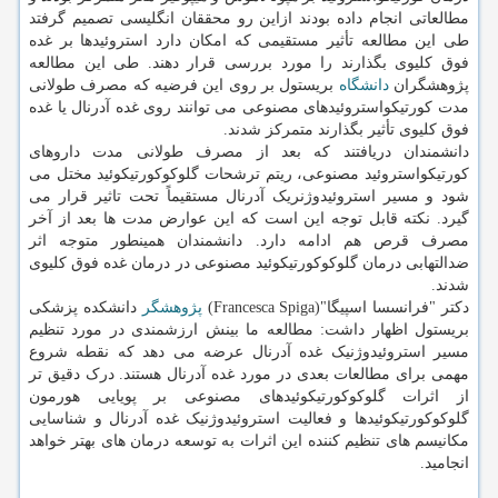
مطالعاتی انجام داده بودند ازاین رو محققان انگلیسی تصمیم گرفتد
طی این مطالعه تأثیر مستقیمی که امکان دارد استروئیدها بر غده
فوق کلیوی بگذارند را مورد بررسی قرار دهند. طی این مطالعه
پژوهشگران
دانشگاه
بریستول بر روی این فرضیه که مصرف طولانی
مدت کورتیکواستروئیدهای مصنوعی می توانند روی غده آدرنال یا غده
فوق کلیوی تأثیر بگذارند متمرکز شدند.
دانشمندان دریافتند که بعد از مصرف طولانی مدت داروهای
کورتیکواستروئید مصنوعی، ریتم ترشحات گلوکوکورتیکوئید مختل می
شود و مسیر استروئیدوژنریک آدرنال مستقیماً تحت تاثیر قرار می
گیرد. نکته قابل توجه این است که این عوارض مدت ها بعد از آخر
مصرف قرص هم ادامه دارد. دانشمندان همینطور متوجه اثر
ضدالتهابی درمان گلوکوکورتیکوئید مصنوعی در درمان غده فوق کلیوی
شدند.
دکتر "فرانسسا اسپیگا"(Francesca Spiga)
پژوهشگر
دانشکده پزشکی
بریستول اظهار داشت: مطالعه ما بینش ارزشمندی در مورد تنظیم
مسیر استروئیدوژنیک غده آدرنال عرضه می دهد که نقطه شروع
مهمی برای مطالعات بعدی در مورد غده آدرنال هستند. درک دقیق تر
از اثرات گلوکوکورتیکوئیدهای مصنوعی بر پویایی هورمون
گلوکوکورتیکوئیدها و فعالیت استروئیدوژنیک غده آدرنال و شناسایی
مکانیسم های تنظیم کننده این اثرات به توسعه درمان های بهتر خواهد
انجامید.