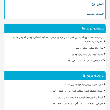
فیش حج
قیمت بیسیم
پربیننده ترین ها
درخواست سخنگوی کمیسیون امنیت ملی مجلس از هیأت مذاکره کنندگان ایرانی گروسی را به
مذاکرات راه ندهید
پایان راه مهدی رحمتی و خیبر
هجوم خریداران به بورس ایران
آیا عراقچی امروز به سوئیس می رود؟
پربحث ترین ها
شهید علی لاریجانی چه طور ردیابی شد؟
احتمال شنیده شدن صدای انفجار در این نقطه از تهران
بارندگی شهابی برساوشی اواخر مرداد در ایران
فکر می کنم جنگ ایران تا آخر سال میلادی تمام شود