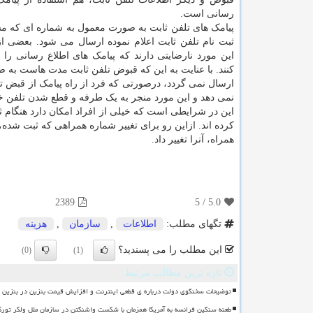
رسانی است.
پیامک های تلفن ثابت به صورت معمول به شماره ای که م
ثبت نام تلفن ثابت اعلام نموده ارسال می شود. بعضی از 
این مورد نارضایتی دارند که پیامک های اطلاع رسانی را 
کنند. با عنایت به این که قبوض تلفن ثابت مدت هاست به 
ارسال نمی گردد، درصورتی که فرد از راه پیامک از قبض تلف
نمی دهد و این مورد منجر به یک طرفه و قطع شدن تلفن خ
این در شرایطی است که خیلی از افراد امکان دارد هنگام 
همراه، آنرا تغییر داد.
2389
5
/
5.0
تگهای مطلب:
اطلاعات
,
سازمان
,
هزینه
این مطلب را می پسندید؟
(0)
(1)
تازه ترین مطالب مرتبط
توضیحات سخنگوی دولت درباره ی قطعی اینترنت و افزایش قیمت بنزین در بنزین سه
طعنه سنگین فرانسه به آمریکا همزمان با شکست واشنگتن در سازمان ملل ولکر تورک