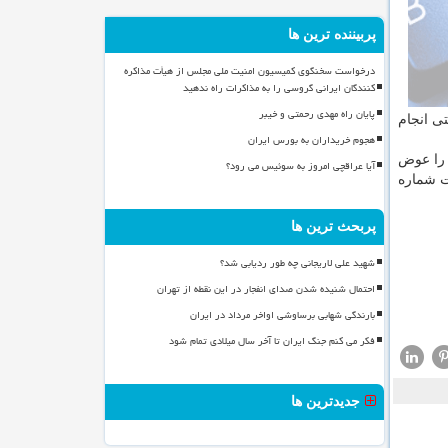
پربیننده ترین ها
درخواست سخنگوی کمیسیون امنیت ملی مجلس از هیأت مذاکره
کنندگان ایرانی گروسی را به مذاکرات راه ندهید
پایان راه مهدی رحمتی و خیبر
تی انجام
هجوم خریداران به بورس ایران
 را عوض
آیا عراقچی امروز به سوئیس می رود؟
تن شماره #۲۰۲۰* و انتخاب گزینه ثبت شماره
پربحث ترین ها
شهید علی لاریجانی چه طور ردیابی شد؟
احتمال شنیده شدن صدای انفجار در این نقطه از تهران
بارندگی شهابی برساوشی اواخر مرداد در ایران
فکر می کنم جنگ ایران تا آخر سال میلادی تمام شود
جدیدترین ها