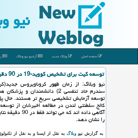
نیو وب
صفحه اصلی
وبلاگ جدید
آرشیو نیو وبلاگ
رپ
توسعه كیت برای تشخیص كووید-19 در 90 دقیقه
نیو وبلاگ: از زمان ظهور كروناویروس جدید(كر
سندرم حاد تنفسی 2) دانشمندان و پزشك
توسعه آزمایش تشخیصی سریع تر هستند. حال پ
كالج سلطنتی لندن در مطالعه اخیرشان از توسعه
آگاهی داده اند كه می تواند ف
را نشان دهد.
به گزارش نیو
وبلاگ
به نقل از ایسنا و به نقل از تکنول