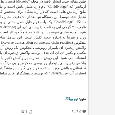
آزمایش که "CovidNudge" نام دارد بسیار دقیق است 
تحلیل شده توسط این دستگاه تنها بعد از ۹۰ دقیقه نشان داده می شوند. آزمایش دستگاه "CovidNudge" در ماه آوریل شروع شد.
دستگاه "CovidNudge" یک پلت فرم قابل ح
وزن و تقریباً به اندازه جعبه کفش است. این شامل تما
معکوس (Reverse transcription polymerase chain reaction) در زمان حال است.
واکنش زنجیره ای پلیمراز رونویسی معکوس یک روش آزما
استفاده می شود. این روش با نظارت بر واکنش تکثیر با
واکنش زنجیره ای پلیمراز رونویسی معکوس و بی درنگ بطو
تحقیقاتی و بالینی مورد استفاده قرار می گیرند. پژوهشگران اع
استارت آپ"DNANudge" که توسط پژوهشگران کالج سلطنتی لندن به وجود آمده موفق به توسعه این دستگاه شده است.
منبع:
نیو وبلاگ
1811
5
/
5.0