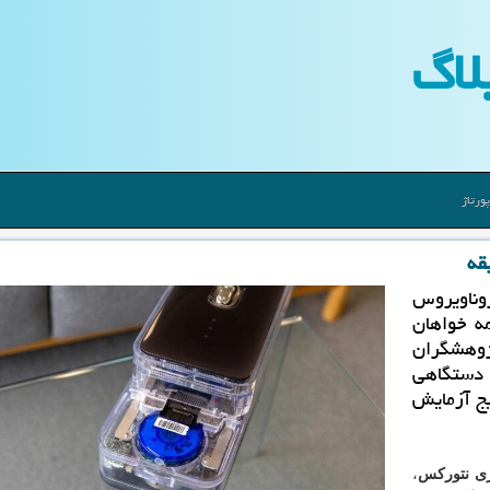
لاگ
ورتاژ
وناویروس
ان همه خواهان
ژوهشگران
 دستگاهی
قط در 90 دقیقه نتایج آزمایش
وژی نتورکس
،