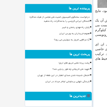
پربیننده ترین ها
 می شود، نتایج
درخواست سخنگوی کمیسیون امنیت ملی مجلس از هیأت مذاکره
خش آن یک
کنندگان ایرانی گروسی را به مذاکرات راه ندهید
د این قسمت می
پایان راه مهدی رحمتی و خیبر
NudgeBox" وارد می شود که پنج کیلوگرم
هجوم خریداران به بورس ایران
رونویسی
آیا عراقچی امروز به سوئیس می رود؟
 ان. ای
ر آران ای خاصی
. ترکیب
پربحث ترین ها
حیط های
پشت پرده علمی حریق های اروپا
شهید علی لاریجانی چه طور ردیابی شد؟
احتمال شنیده شدن صدای انفجار در این نقطه از تهران
بارندگی شهابی برساوشی اواخر مرداد در ایران
جدیدترین ها