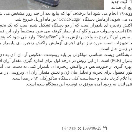
طبق مقاله جدید انتشار یافته در مجله "The Lancet Microbe" کیت جدید
و نتایج آن همانند
نتایج آزمایش هایی است که در آزمایشگاه برای تشخیص کووید-۱۹ انجام می شود اما برخلاف آنها که نتایج بعد از چند روز مشخص
مل مبتنی بر واکنش زنجیره ای پلیمراز است که از دو دستگاه تشکیل شده است که یک ب
ظرف ۴۰ گرمی آبی به نام کارتریج دی. ان. ای (DnaCartridge) است و سواب بینی و گلو که از بیمار گرفته می شود مستقیماً وار
شود. آماده سازی نمونه در این کارتریج کاملاً خودکار است. سپس این کارتریج به واحد پردازش به نام "
م تجهیزات تست مورد نیاز برای اجرای آزمایش واکنش زنجیره ای پلیمراز 
یشگاهی زیست شناسی مولکولی بر پایه رونوشت معکوس آر. ان. ای به دی.
مکمل و تکثیر دی ان ای هدف توسط واکنش زنجیره ای پلیمراز (PCR) است. از این روش در درجه اول برای اندازه گیری مقدا
 بهره گیری از فلورسانس در واکنش زنجیره ای پلیمراز کمی به دست می آید
ر معمول برای تجزیه و تحلیل بیان ژن و تعیین مقدار آران ای ویروسی در م
لام کردند دقت و حساسیت کلی دستگاه مذکورکلی ۹۴ درصد است.
1399/06/29
15:12:08