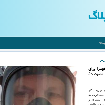
لاگ
ورتاژ
ست
درا برای
د مصونیت/
ی میل،
دکتر
ریه در مسافرت به
 در سیبری و
زشکی بالینی