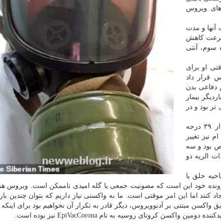
 های ویروس
 آنها و مدت
 سرعت کاهش
ه سوم، آنتی
تی او برای
 قرار داد
 دفاعی بدن
دیگر بیمار
تر بود و در
وی اظهار داشت: به مدت پنج روز دمای بدن من بالاتر از ۳۹ درجه
 نیز تغییر
ص بود و سه
ت الریه دو
حیه حلق یا
 پرونده خود این است که مصونیت جمعی یا گله امیدی ناممکن است. ویروس هم
 کنند اما این امر موقتی است. ما به واکسنی نیاز داریم که بتوان چندین بار 
اکسن مبتنی بر آدنوویروس، دیگر قادر به تکرار آن نخواهیم بود برای اینکه ا
ننده دومین واکسن کرونای روسیه به نام EpiVacCorona نیز بوده است.