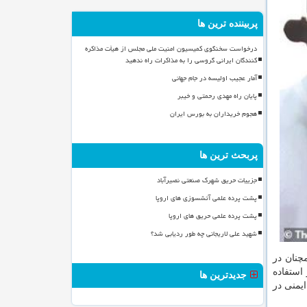
پربیننده ترین ها
درخواست سخنگوی کمیسیون امنیت ملی مجلس از هیأت مذاکره
کنندگان ایرانی گروسی را به مذاکرات راه ندهید
آمار عجیب اولیسه در جام جهانی
پایان راه مهدی رحمتی و خیبر
هجوم خریداران به بورس ایران
پربحث ترین ها
جزییات حریق شهرک صنعتی نصیرآباد
پشت پرده علمی آتشسوزی های اروپا
پشت پرده علمی حریق های اروپا
شهید علی لاریجانی چه طور ردیابی شد؟
چنان در
استفاده
جدیدترین ها
یمنی در