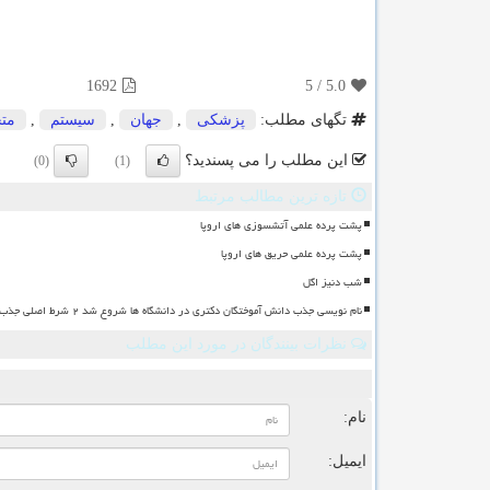
1692
5
/
5.0
تگهای مطلب:
پزشكی
,
جهان
,
سیستم
,
مت
این مطلب را می پسندید؟
(0)
(1)
تازه ترین مطالب مرتبط
پشت پرده علمی آتشسوزی های اروپا
پشت پرده علمی حریق های اروپا
شب دنیز اگل
نام نویسی جذب دانش آموختگان دکتری در دانشگاه ها شروع شد ۲ شرط اصلی جذب
نظرات بینندگان در مورد این مطلب
ن
نام:
ایمیل: