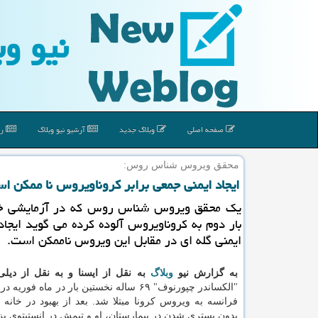
نیو وب
صفحه اصلی
وبلاگ جدید
آرشیو نیو وبلاگ
رپ
محقق ویروس شناس روس:
ایجاد ایمنی جمعی برابر كروناویروس نا ممكن ا
یك محقق ویروس شناس روس كه در آزمایشی خو
بار دوم به كروناویروس آلوده كرده می گوید ایجا
ایمنی گله ای در مقابل این ویروس ناممكن است.
به گزارش نیو
وبلاگ
به نقل از ایسنا و به نقل از دیل
"الکساندر چپورنوف" ۶۹ ساله نخستین بار در ماه فو
فرانسه به ویروس کرونا مبتلا شد. بعد از بهبود در خانه
بدون بستری شدن در بیمارستان، او و تیمش در انستیتوی پ