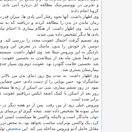
و تجربی در نووسیبرسک مطالعه ای درباره آنتی بادی
کرونا انجام دادند.
وی اظهار داشت: آنها نحوه رفتار آنتی بادی ها، میزان قدرت
زمان ماندن در بدن را مطالعه کردند و دریافتند که به
می یابند. وی اظهار داشت: از هنگام بیماری تا اختتام ما
بادی ها دیگر تشخیص داده نمی شدند.
وی تصمیم گرفت احتمال عفونت مجدد را بررسی کند. وق
دومین بار خودش را بدون ماسک در معرض این ویروس
باردیگر به این ویروس مبتلا شد. وی اظهار داشت: سیستم
من دقیقاً شش ماه بعد از مبتلاشدن به نخستین عفونت بار
شد. نخستین علامت گلودرد بود. عفونت دوم وی بسیار جدی 
بیمارستان بستری شد.
سانتیگراد بود. حس بویایی را از دست دادم، حس چشایی ام
نمود. در روز ششم بیماری، سی تی اسکن از ریه ها مشخ
روز بعد از اسکن با کمک اشعه ایکس دریافتیم عفونت ذا
برابر شده است.
ویروس خیلی زود از بین رفت. پس از دو هفته دیگر در نا
سایر نمونه ها تشخیص داده نشد. نتیجه گیری او برمبنای
جهان
ماندگار است و بااینکه واکسن ها ممکنست ایمنی ایجاد
کرد، یک واکسن نوترکیب مناسب نخواهد بود. به محض تزریق و
مقابل حامل آدنو ویروس مداخله می کند. این
متخصص
تولیدک