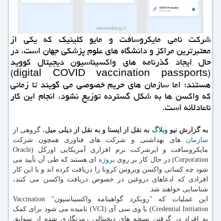
شرکت نامی مایکروسافت و مایو کلینیک که یکی از
معتبرترین مراکز و دانشگاه های علوم پزشکی جهان است، در
حال ایجاد گذرنامه های واکسیناسیون دیجیتال کووید
(digital COVID vaccination passports)
هستند؛ اما سازمان های حریم خصوصی می گویند تا زمانی
که واکسن ها به شکل گسترده توزیع نشود، انجام این کار
ناعادلانه است.
به گزارش نیو
وبلاگ
به نقل از ایسنا و به نقل از دیلی میل
، گروهی از
سازمان
های بهداشتی و شرکت های فناوری همچون شرکت
مایکروسافت و ابرشرکت نرم افزاری آمریکایی اورکل (Oracle
Corporation) در حال کار بر روی
پروژه
ای هستند که طی آن تأیید می
شود چه کسانی واکسن ویروس کرونا را دریافت کرده اند و با این کار
افرادی که ادعاهای دروغین در خصوص دریافت واکسن می کنند،
شناسایی خواهند شد.
این عملیات که "رویکرد گواهینامه واکسیناسیون" Vaccination
Credential Initiation) یا وی سی آی (VCI) نامیده می شود برای کمک
به افراد در گرفتن نسخه های دیجیتالی رمزنگاری شده از سوابق