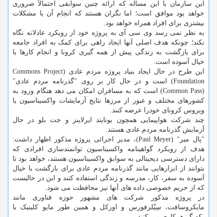
این سازمان با این مساله که ارائه چنین سوابقی احتمالاً ضروری
خواهد بود موافق است؛ اما نگران هستند که انجام آن با مشکلات
بیشتری برای افراد همراه خواهد بود.
به نظر نمی رسد وی سی آی به پروژه خود از رویکرد عادلانه نگاه
نکند؛ چونکه هدف اصلی آنها ایجاد راهی برای کمک به افراد جامعه
برای بازگشت به زندگی پیش از همه گیری کرونا و انجام کارها با
خیال آسوده است.
این طرح در حال ایجاد بنیاد پروژه مردم عادی (Commons Project
Foundation) است و در حال کار بر روی "گذرنامه مردم عادی"
(Common Pass) است که به مسافران امکان می دهد هنگام ورود به
کشورهای مختلف و عبور از مرزها نتایج آزمایشات واکسیناسیون یا
ویروس کرونای خودرا عرضه کنند.
چند شرکت هواپیمایی همچون یونایتد ایرلاینز و جت بلو در حال
آزمایش گذرنامه مردم عادی هستند.
"پال میر" (Paul Meyer)، مدیر اجرائی پروژه مذکور اظهار داشت:
هدف از رویکرد گواهینامه واکسیناسیون توانمندسازی افرادی که
دارای دسترسی دیجیتالی به سوابق واکسیناسیون هستند، خواهد بود تا
بتوانند از ابزارهایی مانند گذرنامه مردم عادی برای بازگشت با خیال
آسوده به سفر، کار، مدرسه و زندگی استفاده کنند و این در حالیست
که از حریم خصوصی داده های آنها نیز محافظت می شود.
در پروژه مذکور شرکت های مشهور حوزه فناوری مانند
مایکروسافت، سِیْلزفورس و اورکل و همین طور مایو کلینیک با
یکدیگر همکاری می کنند.