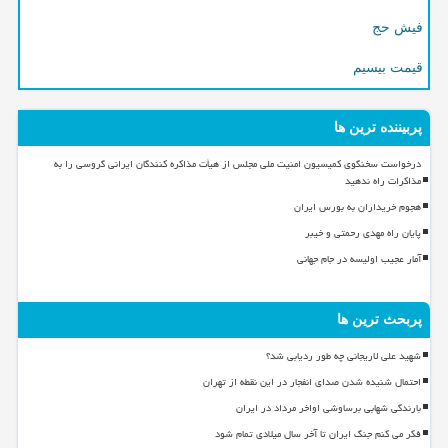
فیش حج
قیمت بیسیم
پربیننده ترین ها
درخواست سخنگوی کمیسیون امنیت ملی مجلس از هیأت مذاکره کنندگان ایرانی گروسی را به
مذاکرات راه ندهید
هجوم خریداران به بورس ایران
پایان راه مهدی رحمتی و خیبر
آمار عجیب اولیسه در جام جهانی
پربحث ترین ها
شهید علی لاریجانی چه طور ردیابی شد؟
احتمال شنیده شدن صدای انفجار در این نقطه از تهران
بارندگی شهابی برساوشی اواخر مرداد در ایران
فکر می کنم جنگ ایران تا آخر سال میلادی تمام شود