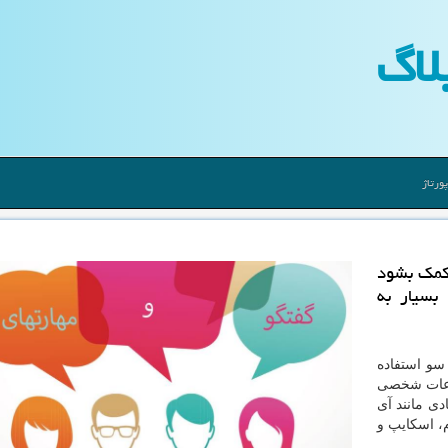
لاگ
ورتاژ
 كمك بشود
 بسیار به
سو استفاده
طلاعات شخصی
دی مانند آی
، اسکایپ و