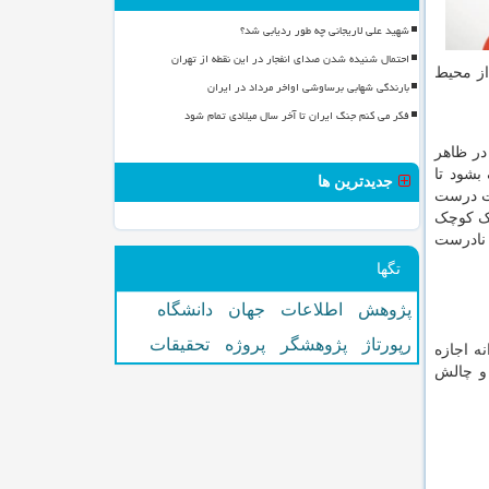
شهید علی لاریجانی چه طور ردیابی شد؟
احتمال شنیده شدن صدای انفجار در این نقطه از تهران
از محیط
بارندگی شهابی برساوشی اواخر مرداد در ایران
فکر می کنم جنگ ایران تا آخر سال میلادی تمام شود
در ظاهر
بشود تا
جدیدترین ها
ات درست
ترک کوچک
ی نادرست
تگها
پژوهش
اطلاعات
جهان
دانشگاه
رپورتاژ
پژوهشگر
پروژه
تحقیقات
ه اجازه
 و چالش