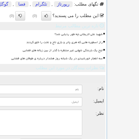
تگهای مطلب:
رپورتاژ
,
تلگرام
,
فضا
,
گوگل
این مطلب را می پسندید؟
(0)
(0)
تازه ترین مطالب مرتبط
شهید علی لاریجانی چه طور ردیابی شد؟
راز اسطوره هایی که هری پاتر و بازی تاج و تخت را خلق کردند
اوج یک بارندگی شهابی غیر منتظره با گذر از بین زباله های فضایی
سه انفجار خورشیدی در یک شبانه روز هشدار درباره ی طوفان های فضایی
نظرات بینندگان در مورد این مطلب
ن
نام:
ایمیل:
نظر: