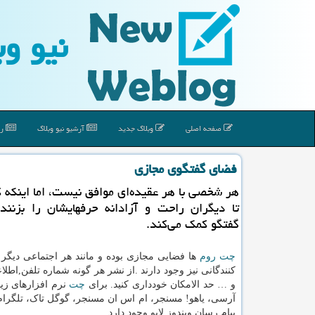
نیو وب
صفحه اصلی
وبلاگ جدید
آرشیو نیو وبلاگ
رپ
فضای گفتگوی مجازی
هر شخصی با هر عقیده‌ای موافق نیست، اما اینكه
تا دیگران راحت و آزادانه حرفهایشان را بزنند
گفتگو كمك می‌كند.
چت روم
ها فضایی مجازی بوده و مانند هر اجتماعی دیگر 
کنندگانی نیز وجود دارند .از نشر هر گونه شماره تلفن,ا
و … حد الامکان خودداری کنید. برای
چت
نرم افزارهای زیا
آرسی، یاهو! مسنجر، ام اس ان مسنجر، گوگل تاک، تلگرام
پیام رسان ویندوز لایو وجود دارد.