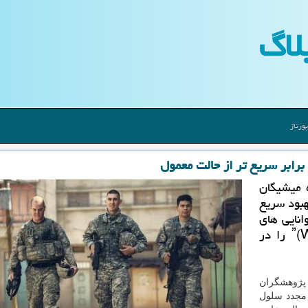
لاگ
ورتاژ
 میشیگان
هبود سریع
انایی های
شخصیت خیالی ابر قهرمان ˮولورینˮ(Wolverine) را در
 پژوهشگران
 مجدد سلول