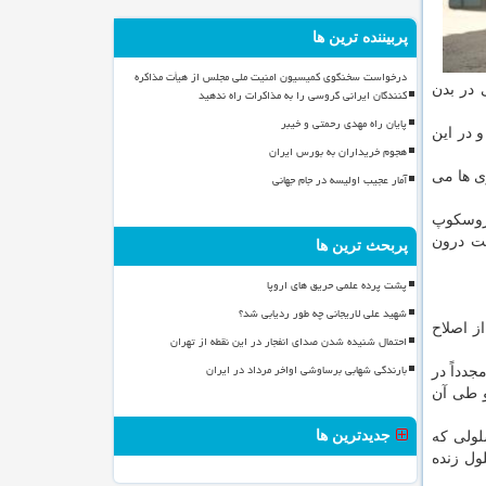
پربیننده ترین ها
درخواست سخنگوی کمیسیون امنیت ملی مجلس از هیأت مذاکره
 در بدن
کنندگان ایرانی گروسی را به مذاکرات راه ندهید
پایان راه مهدی رحمتی و خیبر
 در این
هجوم خریداران به بورس ایران
ی ها می
آمار عجیب اولیسه در جام جهانی
 میکروسکوپ
یت درون
پربحث ترین ها
پشت پرده علمی حریق های اروپا
شهید علی لاریجانی چه طور ردیابی شد؟
از اصلاح
احتمال شنیده شدن صدای انفجار در این نقطه از تهران
بارندگی شهابی برساوشی اواخر مرداد در ایران
دداً در
و طی آن
جدیدترین ها
لولی که
ول زنده