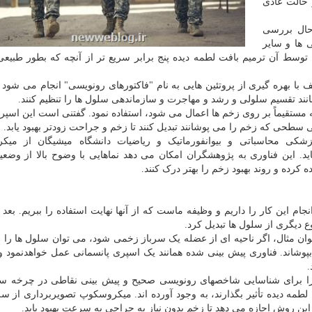
ز حالت عادی
حال بررسی
ها و سایر
وسط آن ترمیم بافت لطمه دیده پنج برابر سریع تر از آنچه که بطور طبیعی
با بهره گیری از پروتئین هایی به نام "فاکتورهای رونویسی" انجام می شود و
انند تقسیم سلولی و رشد و مهاجرت و سازماندهی سلول ها را تنظیم کنند.
 مستقیماً بر روی زخم ها اعمال می شود، استفاده نمود. گفتنی است این اسپر
 سطحی که زخم را می پوشانند تبدیل کنند تا زخم و جراحت زودتر بهبود یابد.
اجاپاکسه "(Indika Rajapakse) دانشیار پزشکی محاسباتی و بیوانفورماتیک و ریاضیات دانشگاه میشیگان از
د. این فناوری به پژوهشگران امکان می دهد نماهایی با وضوح بالا از وضع
ه کرده و روند بهبود زخم را بهتر درک کنند.
جام این کار را داریم و وظیفه ماست که از آنها نهایت استفاده را ببریم. بعد 
ع دیگری از سلول ها تبدیل کرد.
ان مثال، اگر ناحیه ای از عضله یک سرباز زخمی شود، می توان سلول ها را مج
پوشاند. فناوری پیش بینی شده همانند یک اسپری پانسمانی عمل خواهدنمود 
.
ی را برای شناسایی شاخصهای رونویسی صحیح و پیش بینی نقاطی در چرخه س
 لطمه دیده تأثیر بگذارند، به وجود آورده اند. میکروسکوپ تصویربرداری از سل
. این روش اجازه می دهد تا زخم بدون نیاز به جراحی به سرعت بهبود یابد.