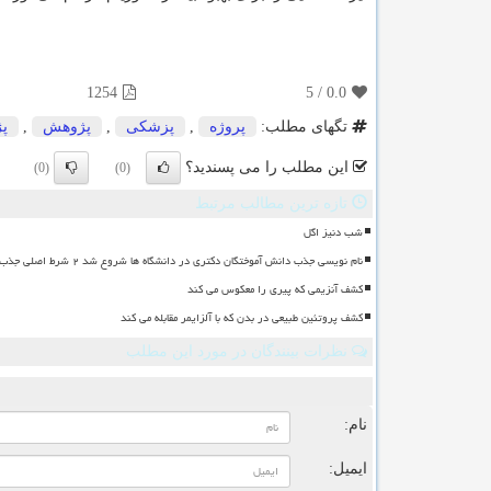
1254
5
/
0.0
تگهای مطلب:
پروژه
,
پزشكی
,
پژوهش
,
پ
این مطلب را می پسندید؟
(0)
(0)
تازه ترین مطالب مرتبط
شب دنیز اگل
نام نویسی جذب دانش آموختگان دکتری در دانشگاه ها شروع شد ۲ شرط اصلی جذب
کشف آنزیمی که پیری را معکوس می کند
کشف پروتئین طبیعی در بدن که با آلزایمر مقابله می کند
نظرات بینندگان در مورد این مطلب
ن
نام:
ایمیل: