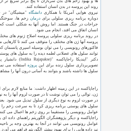
ها و بهبود زخم های بدن سربازان تا پنج برابر سریع تر ا
روند این پروسه در بدن انسان استفاده کنند.
نیروی هوایی آمریکا با همکاری
دانشگاه
"میشیگان" در 
دوباره برنامه ریزی سلولی برای
درمان
زخم ها، سوختگی 
جراحات در جنگ هستند. اما روش آنها به شکلی است که ت
انسان اتفاق می افتد، انجام می شود.
در روند برنامه ریزی سلولی پروسه اصلاح ژنوم های مختلف 
پروسه آنها ژن های مختلف را متوقف می کنند تا کارهایی م
فاکتورهای رونویسی را می توان بوسیله اسپری پانسمان که
توانند سلول های عضلانی لطمه دیده را به سلول های پوستی
دکتر "ایندیکا ر
تصویربرداری سلول زنده برای این
پروژه
استفاده می نمای
سلول ها داشته باشند و بتوانند به آسانی درون آنها را مشاهد
راجاپاکسه در این زمینه اظهار داشت: ما منابع لازم برای ان
ژن، توالی را می توان نوشت تا در صورت لزوم آنها را به نو
در صورت لزوم به نوع دیگری از سلول تبدیل می شود. بعنو
سلول های پوستی برنامه ریزی کرد تا به سرعت زخم را ب
عوامل رونویسی را مستقیما بر روی زخم ها اعمال می کنند
راجاپاکسه و دیگر پژوهشگران الگوریتم راهنمای داده ا
عوامل رونویسی می توانند در آنجا به بهترین وجه بر ناحیه
نیز داده هایی را برای بهبود بیشتر الگوریتم فراهم می آورد