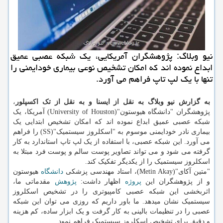
نیو وبلاگ: پژوهشگران آمریکایی، یک شبکه عصبی عمیق
ابداع نموده اند که امکان تشخیص نوعی بیماری خودایمنی را
تنها با یک لپ تاپ فراهم می آورد.
به گزارش نیو وبلاگ به نقل از ایسنا و به نقل از تک اکسپلور
،
پژوهشگران "دانشگاه هیوستون"(University of Houston) آمریکا، یک
شبکه عصبی عمیق ابداع نموده اند که امکان تشخیص ابتدایی یک
بیماری نادر خودایمنی موسوم به "اسکلروز سیستمیک"(SS) را فراهم
می آورد. این شبکه عصبی، با استفاده از یک لپ تاپ استاندارد به کار
گرفته می شود و می تواند تصاویر پوست سالم و پوست فرد مبتلا به
اسکلروز سیستمیک را از یکدیگر تفکیک کند.
"متین آکای"(Metin Akay)، استاد مهندسی پزشکی
دانشگاه
هیوستون
و از پژوهشگران این
پروژه
اظهار داشت:
پژوهش
مقدماتی ما،
اثربخشی این شبکه عصبی کامپیوتری را در تشخیص اسکلروز
سیستمیک نشان میدهد. ما باور داریم که روزی می توان این شبکه
عصبی را در تنظیمات بالینی به کار گرفت و یک ابزار ساده، کم هزینه
و دقیق برای تشخیص اسکلروز سیستمیک فراهم نمود.