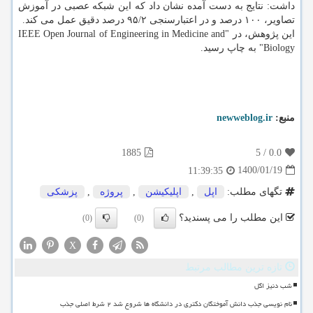
داشت: نتایج به دست آمده نشان داد که این شبکه عصبی در آموزش
تصاویر، ۱۰۰ درصد و در اعتبارسنجی ۹۵/۲ درصد دقیق عمل می کند.
این پژوهش، در "IEEE Open Journal of Engineering in Medicine and
Biology" به چاپ رسید.
منبع:
newweblog.ir
1885
5
/
0.0
1400/01/19
11:39:35
تگهای مطلب:
اپل
,
اپلیكیشن
,
پروژه
,
پزشكی
این مطلب را می پسندید؟
(0)
(0)
X
تازه ترین مطالب مرتبط
شب دنیز اگل
نام نویسی جذب دانش آموختگان دکتری در دانشگاه ها شروع شد ۲ شرط اصلی جذب