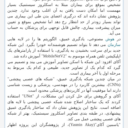
تشخیص بموقع برای بیماران مبتلا به اسکلروز سیستمیک بسیار
مهمست اما امکان دست یافتن به آن اغلب وجود ندارد. چندین
پژوهش نشان داده اند که درگیری اعضای بدن طی این بیماری می
تواند بسیار زودتر از حد انتظار رخ دهد اما تشخیص بموقع و تعیین
میزان پیشرفت بیماری، چالش قابل توجهی برای پزشکان به حساب
می آید.
در
هوش
مصنوعی، یادگیری عمیق، الگوریتم ها را در لایه هایی
سازمان
می دهد تا بتواند تصمیم هوشمندانه خودرا بگیرد. این شبکه
جدید برای سرعت بخشیدن به یادگیری، با استفاده از پارامترهای یک
اپلیکیشن تلفن همراه موسوم به "MobileNetV2" آموزش داده شد.
آکای افزود: این شبکه با اسکن تصاویر آموزش می بیند و تصمیم می
گیرد که کدام یک از تصاویر جدید، طبیعی و کدام یک مربوط به
مرحله اول یا آخر بیماری است.
در میان چندین شبکه یادگیری عمیق، "شبکه های عصبی پیچشی"
(CNNs)، بیشترین کاربرد را در مهندسی، پزشکی و زیست شناسی
دارند اما موفقیت آنها در کاربردهای پزشکی محدود است.
آکای و گروهش برای حل کردن این مشکلات، از "UNet" استفاده
کردند که یک ساختار اصلاح شده شبکه عصبی پیچشی با لایه های
اضافه است. نتایج این پژوهش نشان داد که ساختار یادگیری عمیق
پیشنهادی، در طبقه بندی تصاویر اسکلروز سیستمیک، بهتر از شبکه
های عصبی پیچشی عمل می کند.
"یاسمین آکای"(Yasmin Akay)، از پژوهشگران این پروژه اظهار