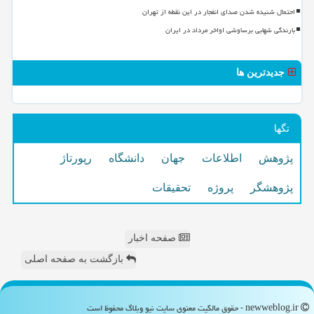
احتمال شنیده شدن صدای انفجار در این نقطه از تهران
بارندگی شهابی برساوشی اواخر مرداد در ایران
جدیدترین ها
تگها
پژوهش
اطلاعات
جهان
دانشگاه
رپورتاژ
پژوهشگر
پروژه
تحقیقات
صفحه اخبار
بازگشت به صفحه اصلی
newweblog.ir - حقوق مالکیت معنوی سایت نیو وبلاگ محفوظ است