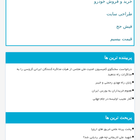
خرید و فروش خودرو
طراحی سایت
فیش حج
قیمت بیسیم
پربیننده ترین ها
درخواست سخنگوی کمیسیون امنیت ملی مجلس از هیأت مذاکره کنندگان ایرانی گروسی را به
مذاکرات راه ندهید
پایان راه مهدی رحمتی و خیبر
هجوم خریداران به بورس ایران
آمار عجیب اولیسه در جام جهانی
پربحث ترین ها
پشت پرده علمی حریق های اروپا
شهید علی لاریجانی چه طور ردیابی شد؟