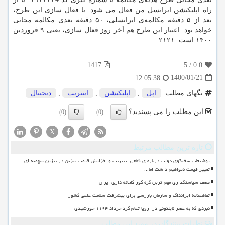
راه اپلیکیشن ایرانسل من فعال می شود. با فعال سازی این طرح،
بعد از ۵ دقیقه مکالمه‌ی ایرانسلی، ۵۰ دقیقه بعدی مکالمه مجانی
خواهد بود. اعتبار این طرح هم آخر روز فعال سازی، یعنی ۹ فروردین
۱۴۰۰ است. ۲۱۲۱
1417
5
/
0.0
1400/01/21
12:05:38
تگهای مطلب:
اپل
,
اپلیكیشن
,
اینترنت
,
دیجیتال
این مطلب را می پسندید؟
(0)
(0)
X
تازه ترین مطالب مرتبط
توضیحات سخنگوی دولت درباره ی قطعی اینترنت و افزایش قیمت بنزین در بنزین سهمیه ای
تغییر قیمت نخواهیم داشت اما...
ضعف سیاستگذاری مهم ترین گره کور گلخانه داری ایران
تفاهمنامه ایرانداک و سازمان بازرسی برای پیشرفت سلامت علمی کشور
نبردی که به عصر ناپلئونی در اروپا تمام کرد خرداد ۱۱۹۴ خورشیدی
نظرات بینندگان در مورد این مطلب