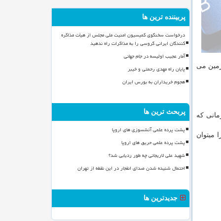
پربیننده ترین ها
درخواست سخنگوی کمیسیون امنیت ملی مجلس از هیأت مذاکره
کنندگان ایرانی گروسی را به مذاکرات راه ندهید
آمار عجیب اولیسه در جام جهانی
زمین می
پایان راه مهدی رحمتی و خیبر
هجوم خریداران به بورس ایران
پربحث ترین ها
 زمانی که
پشت پرده علمی آتشسوزی های اروپا
ا میتوان
پشت پرده علمی حریق های اروپا
شهید علی لاریجانی چه طور ردیابی شد؟
احتمال شنیده شدن صدای انفجار در این نقطه از تهران
جدیدترین ها