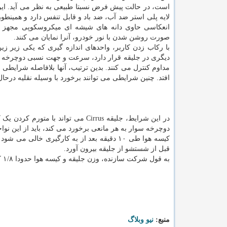
است، در حالت پیش فرض نسبتا طبیعی به نظر می آید. این
لایه پلی استر ضد آب، ضد باد و قابل تنفس دارد و همینطور
انعکاسی حاوی دانه های شیشه ای میکروسکوپی مجهز 
صورت روشن شدن با نور خودرو، آنرا نمایان می کنند.
با رکاب زدن کاربر، واحدهای اندازه گیری که یکی زیر زی
دیگری در جلیقه قرار دارد، سرعت و جهت نسبی دوچرخه 
مداوم کنترل می کنند. بدین ترتیب، آنها بلافاصله شرایط
افتد. چنین شرایطی می توانند برخورد با وسیله نقلیه درحا
در این شرایط، جلیقه Cirrus می تو
دوچرخه سوار به هر مانعی برخورد می کند، باید از این نوا
کیسه هوا طی ۱۰ دقیقه بعد از به کارگیری خال
قبل از شستشو از جلیقه بیرون آورد.
به قول شرکت سازنده، وزن جلیقه و کیسه هوا حدودا ۱/۸ کیلوگرم است و باتری های لیتیومی آن باید قبل از استفاده شارژ شوند.
منبع:
نیو وبلاگ