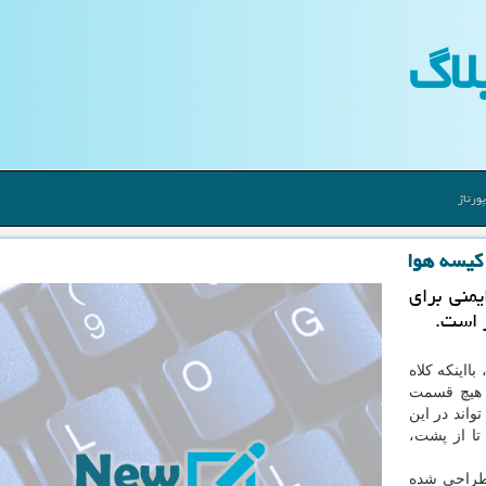
لاگ
ورتاژ
 كیسه هوا
یمنی برای
 است.
 بااینکه کلاه
 هیچ قسمت
ظت نمی نماید. جلیقه "Cirrus" می تواند در این
تا از پشت،
ه توسط استارتاپ فرانسوی "Urban Circus" طراحی شده