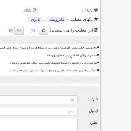
1498
5
/
0.0
تگهای مطلب:
الكترونیك
,
باتری
این مطلب را می پسندید؟
(0)
(0)
تازه ترین مطالب مرتبط
نام نویسی جذب دانش آموختگان دکتری در دانشگاه ها شروع شد ۲ شرط اصلی جذب
مسافر جنوبگان که فاتح پدیده های جوی شد
معرفی برترین واحدهای توسعه تحقیقات بالینی بیمارستان خط مقدم پژوهش
تمرکز بر فناوری های اقتدارآفرین ۱۱ هزار شرکت دانش بنیان فعال است
نظرات بینندگان در مورد این مطلب
ن
نام:
ایمیل:
نظر: