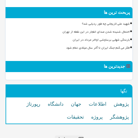
پربحث ترین ها
شهید علی لاریجانی چه طور ردیابی شد؟
احتمال شنیده شدن صدای انفجار در این نقطه از تهران
بارندگی شهابی برساوشی اواخر مرداد در ایران
فکر می کنم جنگ ایران تا آخر سال میلادی تمام شود
جدیدترین ها
تگها
پژوهش
اطلاعات
جهان
دانشگاه
رپورتاژ
پژوهشگر
پروژه
تحقیقات