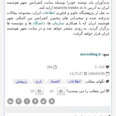
پدیدآوران باید نوشته خودرا بوسیله سایت کنفرانس شهر هوشمند
ایران به آدرس smartcity.irandoc.ac.ir ارایه کنند.
به نقل از پژوهشگاه علوم و فناوری
اطلاعات
ایران، مجموعه مقالات
پذیرفته شده و سخنرانی های پنجمین کنفرانس بین المللی شهر
هوشمند ایران که با همکاری
سازمان
ها،
دانشگاه
ها و مؤسسه ها
برگزار گردید، به زودی منتشر خواهد شد و در سایت شهر هوشمند
ایران قرار خواهد گرفت.
منبع:
newweblog.ir
284
5
/
0.0
1404/03/09
14:25:47
تگهای مطلب:
اطلاعات
,
اقتصاد
,
بازی
,
پژوهش
این مطلب را می پسندید؟
(0)
(0)
X
تازه ترین مطالب مرتبط