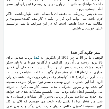
داشت: «پاشا(خودمانی اسم پاول در زبان روسی) تو برای این سفر
آماده نیستی، برو.»
بیلیایف پس از درنگی یك دقیقه ای با صدایی خفه اظهار داشت: «اگر
لازم باشد می توانم این كار را بكنم.» كارالیف گفت«ممنونم» و
مكالمه تمام شد! طبیعی است كه در این شرایط ما نمی توانستیم
خیلی خوشحال باشیم.
- سفر چگونه آغاز شد؟
لئونف:
ما در 18 مارس 1965 از بایكونور به
فضا
پرتاب شدیم. برای
بالا بردن روحیه ما، آن روز كارالیف و گاگارین هم با ما تا پای سكو
آمدند. مشكلات درست پس از پرتاب آغاز شد. ناو به جای آن كه در
مداری به ارتفاع 300 كیلومتر قرار بگیرد به علت اشتباه در محاسبه،
به مداری در ارتفاع 500 كیلومتر رفت یعنی زیركمربند «تشعشع وان
آلن». اما این خطرناك ترین وضعیت سفر نبود. میزان سوخت سفینه
كم شده بود و موتور محركه تا مدتی منظم كار نمی كرد. ما هرچه
می توانستیم انجام داده بودیم. نمی دانستیم مشكلات بعدی چه خواهد
بود. حدود یك ساعت پس از پرتاب، دستور آغاز عملیات راهپیمایی داده
شد. من فشار هوا را تقلیل دادم خوب می فهمیدم كه الان در كل
كابین سفینه اكسیژن خالص جریان دارد، ازتی دیگر وارد بدن نمی