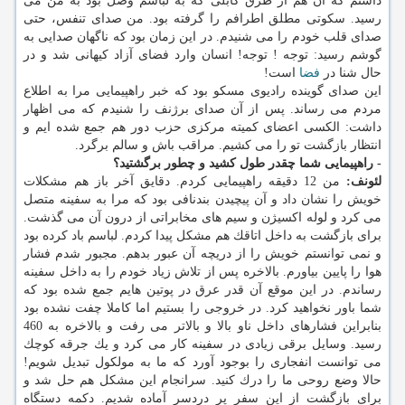
داشتم كه آن هم از طرق كابلی كه به لباسم وصل بود به من می
رسید. سكوتی مطلق اطرافم را گرفته بود. من صدای تنفس، حتی
صدای قلب خودم را می شنیدم. در این زمان بود كه ناگهان صدایی به
گوشم رسید: توجه ! توجه! انسان وارد فضای آزاد كیهانی شد و در
حال شنا در
فضا
است!
این صدای گوینده رادیوی مسكو بود كه خبر راهپیمایی مرا به اطلاع
مردم می رساند. پس از آن صدای برژنف را شنیدم كه می اظهار
داشت: الكسی اعضای كمیته مركزی حزب دور هم جمع شده ایم و
انتظار بازگشت تو را می كشیم. مراقب باش و سالم برگرد.
- راهپیمایی شما چقدر طول كشید و چطور برگشتید؟
لئونف:
من 12 دقیقه راهپیمایی كردم. دقایق آخر باز هم مشكلات
خویش را نشان داد و آن پیچیدن بندنافی بود كه مرا به سفینه متصل
می كرد و لوله اكسیژن و سیم های مخابراتی از درون آن می گذشت.
برای بازگشت به داخل اتاقك هم مشكل پیدا كردم. لباسم باد كرده بود
و نمی توانستم خویش را از دریچه آن عبور بدهم. مجبور شدم فشار
هوا را پایین بیاورم. بالاخره پس از تلاش زیاد خودم را به داخل سفینه
رساندم. در این موقع آن قدر عرق در پوتین هایم جمع شده بود كه
شما باور نخواهید كرد. در خروجی را بستیم اما كاملا چفت نشده بود
بنابراین فشارهای داخل ناو بالا و بالاتر می رفت و بالاخره به 460
رسید. وسایل برقی زیادی در سفینه كار می كرد و یك جرقه كوچك
می توانست انفجاری را بوجود آورد كه ما به مولكول تبدیل شویم!
حالا وضع روحی ما را درك كنید. سرانجام این مشكل هم حل شد و
برای بازگشت از این سفر پر دردسر آماده شدیم. دكمه دستگاه