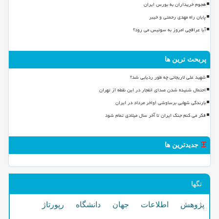
هجوم خریداران به بورس ایران
پایان راه مهدی رحمتی و خیبر
آیا عراقچی امروز به سوئیس می رود؟
پربحث ترین ها
شهید علی لاریجانی چه طور ردیابی شد؟
احتمال شنیده شدن صدای انفجار در این نقطه از تهران
بارندگی شهابی برساوشی اواخر مرداد در ایران
فکر می کنم جنگ ایران تا آخر سال میلادی تمام شود
جدیدترین ها
تگها
پژوهش
اطلاعات
جهان
دانشگاه
رپورتاژ