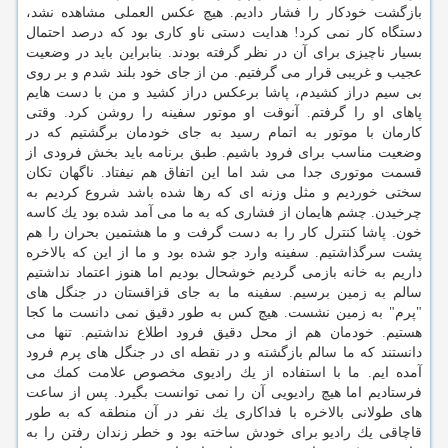
بازگشت خودكار را فشار دادیم. هیچ عكس العملی مشاهده نشد،
دستگاه كار نمی كرد! هدایت دستی ناو كاری بود كه درصد احتمال
بسیار ناچیزی برای آن در نظر گرفته بودند. بنابراین باید در وضعیت
عجیب و غریبی قرار می گرفتیم. من از جای خود بلند شدم و بر روی
بی سیم دراز كشیدم، پاشا برعكس دراز كشید و من با دست هایم
پاهای او را گرفتم. آنوقت او موتور سفینه را روشن كرد. وقتی
كارمان با موتور به اتمام رسید به جای خودمان برگشتیم كه در
وضعیت مناسب برای فرود باشیم. طبق برنامه باید بخش فرودی از
قسمت موتوری جدا می شد اما این اتفاق هم نیفتاد. ناگهان تكان
سختی خوردیم و مثل وزنه ای كه رها شده باشد شروع كردیم به
چرخیدن. چشم هایمان از فشاری كه به ما می آمد شده بود یك كاسه
خون. پاشا كنترل كار را به دست گرفت و ما هشتمین بحران را هم
پشت سرگذاشتیم. سفینه وارد جو شده بود و ما از این كه بالاخره
داریم به خانه بازمی گردیم خوشحال بودیم اما هنوز اعتماد نداشتیم
سالم به زمین برسیم. سفینه ما به جای قزاقستان در جنگل های
"پرم" به زمین نشست. هیچ كس به طور دقیق نمی دانست ما كجا
هستیم. خودمان هم از محل دقیق فرود اطلاع نداشتیم. تنها می
دانستند كه ما سالم بازگشته و در نقطه ای در جنگل های پرم فرود
آمده ایم. ما با استفاده از یك رادیوی مخصوص علامت كمك می
فرستادیم اما هیچ رادیویی آن را نمی توانست بگیرد. پس از ساعت
های طولانی بالاخره با فداكاری یك نفر در آن منطقه كه به طور
قاچاقی یك رادیو برای خودش ساخته بود و خطر زندان رفتن را به