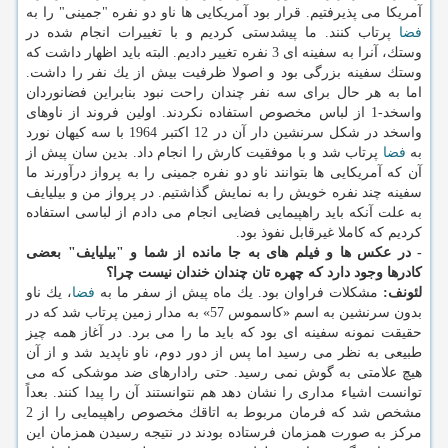
آمریكا می پذیرفتیم. قرار بود آمریكایی ها ناو دو نفره "جمینی" را به
فضا
پرتاب كنند. ما پیشدستی كردیم و با تغییرات انجام شده در
وستك، آنرا به سفینه ای 3 نفره تغییر دادیم. البته باید اظهار داشت كه
وستك سفینه بزرگی بود و اصولا ظرفیت بیش از یك نفر را داشت.
اما به هر حال برای سه نفر چندان راحت نبود بنابراین فضانوردان
واسخد-1 از لباس مخصوص استفاده نكردند. اولین فروند از ناوهای
واسخد در شكل سرنشین دار آن در 12 اكتبر 1964 با سه كیهان نورد
به
فضا
پرتاب شد و با موفقیت كارش را انجام داد. بدین سان پیش از
آن كه آمریكایی ها بتوانند ناو دو نفره جمینی را به پرواز درآورند ما
سفینه چند نفره خویش را به نمایش گذاشتیم. در پرواز من و بیلیایف
به علت آنكه باید راهپیمایی فضایی انجام می دادم از لباسی استفاده
كردیم كه كاملا غیرقابل نفوذ بود.
- در عكس ها و فیلم های به جا مانده از شما و "بیلیایف" بعضی
كادرها وجود دارد كه چهره تان چندان خندان نیست چرا؟
لئونف:
مشكلات فراوان بود. یك ماه پیش از سفر ما به
فضا
، یك ناو
بدون سرنشین به اسم «كاسموس 57» به مدار زمین پرتاب شد كه در
حقیقت نمونه سفینه ای بود كه باید ما را می برد. در آغاز همه چیز
طبیعی به نظر می رسید اما پس از دور دوم، ناو ناپدید شد و از آن
هیچ علامتی به گوش نمی رسید. حتی رادارهای ضد موشكی كه می
توانست اشیاء مداری را نشان دهد هم نتوانستند آن را پیدا كنند. بعداً
مشخص شد كه فرمان مربوط به اتاقك مخصوص راهپیمایی را از 2
مركز به صورت همزمان فرستاده بودند در نتیجه رسیدن همزمان این