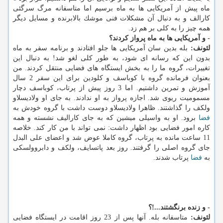
ماه پیش از آمریكایی ها به ماه برسیم اما متاسفانه مرگ سرگئی
كارالف و به دنبال آن مشكلات فنی موشك بالابرنده و مسایل دیگر
همه چیز را به كلی بر هم زد.
- و آمریكایی ها به ماه پرواز كردند؟
لئونف:
بله بدین سان آمریكایی ها جلو افتادند و برنامه سفر به ماه
بدون این كه رسانه ای شود، به طور كلی لغو شد! به دنبال این
تغییرات، گروه ما را به بخش ایستگاه های فضایی منتقل كردند. من
بعنوان فرمانده گروه با كوباسف و كلودین برای این سفر 2 سال
آموزش و تمرین داشتیم. اما 3 روز پیش از پرتاب، كوباسف دچار
مسمومیت ریوی شد. اجازه پرواز به او ندادند. به جای او ولادیسلاو
ولكف را گذاشتند. ظاهرا ولادیسلاو دوست داشت با گروه خودش به
فضا
برود. او به واسیلی میشین كه به جای كارالیف نشسته و همه
كاره امور فضایی بود اظهار داشت: نمی تواند با من كار كند. خلاصه
11 ساعت مانده به پرتاب، گروه كاملا عوض شد و اعضای علی البدل
جای گروه اصلی را گرفتند. روز بعد پاتسایف، ولكف و دابروولسكی
به
فضا
پرتاب شدند.
- و زنده برنگشتند...!؟
لئونف:
متاسفانه بله. آنها پس از 23 روز اقامت در ایستگاه فضایی