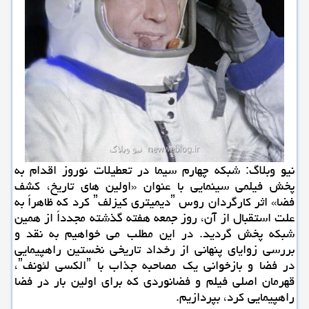
نیو وبلاگ: شبكه چهارم سیما در تعطیلات نوروز اقدام به
پخش فیلمی سینمایی با عنوان «اولین های تاریخ، كشف
فضا» اثر كارگردان روس ˮدیمیتری كیزلفˮ كرد كه ظاهراً به
علت استقبال از آن، روز جمعه هفته گذشته مجدداً از همین
شبكه پخش گردید. در این مطلب می خواهیم به نقد و
بررسی زوایای پنهانی از رخداد تاریخی نخستین راهپیمایی
در فضا و بازخوانی یك مصاحبه جذاب با ˮالكسی لئونفˮ،
قهرمان اصلی فیلم و فضانوردی كه برای اولین بار در فضا
راهپیمایی كرد، بپردازیم.