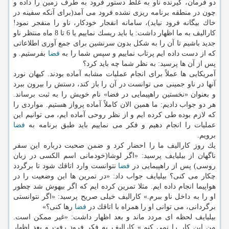
دو فرمان، گیرنده ناو به غلط دستور فرود به طرف زمین را داده و
چون در منطقه برنامه ریزی نشده فرود می آمد(برای آنكه سفینه در
خاك بیگانه فرود نیاید)، سامانه انفجار خودكار، ناو را منفجر نمود!
كارالیف به ما اظهار داشت: یا باید ریسك نماییم یا 6 تا 8 ماه منتظر ناو
جدید باشیم تا آن را به شكل بدون سرنشین برای جمع آوری اطلاعاتی
كه از دست داده ایم پرتاب نماییم و سپس شما را به
فضا
بفرستیم. و
پس از آن ها پرسید: به نظر شما چه باید كرد؟
آمریكایی ها عملاً برای انجام عملیات مشابه آماده بودند. كیهان نورد
آنها در ناو جمینی می توانست در آن را باز كند، دستش را بیرون ببرد
و بعنوان «نخستین راهپیمایی در فضا» نام خویش را به ثبت برساند.
هر دو جواب دادیم: ما همین الان كاملاً آماده پرواز هستیم. مواردی را
كه لازم بوده طی كرده ایم و از نظر روحی آماده ایم، می توانیم این
عملیات را انجام دهیم و فكر می نماییم باید طبق برنامه به
فضا
برویم.
یك روز كارالیف ما را احضار كرد و ضمن صحبت درباره این سفر
ناگهان از بیلیایف پرسید: «اگر لوشا(خودمانی اسم الكسی در زبان
روسی) پس از راهپیمایی در
فضا
نتوانست وارد اتاقك شود تا برگردد
چكار می كنی؟ بیلیایف جواب داد: «در تمرین ها این وضعیت را در
هواپیما انجام داده ایم. مثلا تمرین كرده ایم كه اگر بیهوش شد چطور
او را به داخل ناو ببرم.» كارالیف خیلی صریح پرسید: «اگر نتوانستی
برگردانی، می توانی او را همراه با اتاقك در
فضا
رها كنی؟»
بیلیایف لحظه ای مردد ماند و بعد اظهار داشت: «غیر ممكن است.
من این كار را نمی كنم.» كارالیف به فكر فرود رفت و بعد اظهار