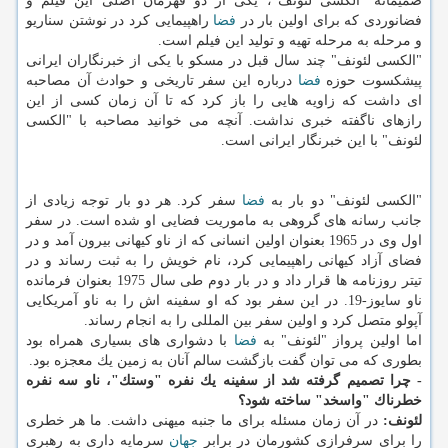
صمیمانه "الكسی لئونف"، یكی از دو قهرمان اصلی این فیلم و
فضانوردی كه برای اولین بار در
فضا
راهپیمایی كرد در نوشتن سناریو
و مرحله به مرحله تهیه و تولید این فیلم است.
"الكسی لئونف" چند سال قبل در مسكو با یكی از خبرنگاران ایرانی
پیشكسوت حوزه
فضا
درباره این سفر تاریخی و حوادث آن مصاحبه
ای داشت كه زاویه هایی را باز كرد كه تا آن زمان كسی از این
رازهای ناگفته خبری نداشت. آنچه می خوانید مصاحبه با "الكسی
لئونف" با این خبرنگار ایرانی است.
"الكسی لئونف" دو بار به
فضا
سفر كرد. هر دو بار توجه زیادی از
جانب رسانه های گروهی به ماموریت فضایی او شده است. در سفر
اول وی در 1965 بعنوان اولین انسانی كه از ناو كیهانی بیرون آمد و در
فضای آزاد كیهانی راهپیمایی كرد، نام خویش را به ثبت رساند و در
تیتر روزنامه ها قرار داد و در بار دوم طی سال 1975 بعنوان فرمانده
ناو سایوز-19. در این سفر بود كه او سفینه اش را به ناو آمریكایی
آپولو متصل كرد و اولین سفر بین المللی را به انجام رساند.
اما اولین پرواز "لئونف" به
فضا
با دشواری های بسیاری همراه بود
بطوری كه می توان گفت بازگشت سالم آنان به زمین یك معجزه بود.
- چرا تصمیم گرفته شد از سفینه یك نفره "وستك"، ناو سه نفره
خطرناك "واسخد" ساخته شود؟
لئونف:
در آن زمان مسئله برای ما جنبه میهنی داشت. ما هر خطری
را برای سرفرازی كشورمان در برابر
جهان
سرمایه داری به رهبری