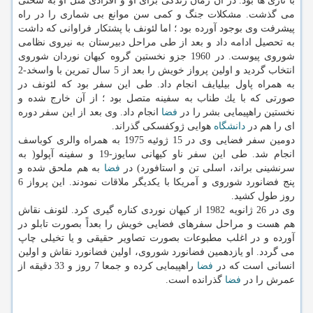
با نازی ها بود. در آن زمان زندگی برای او و افرادی مثل او به سختی
می گذشت. مشكلات ‏جنگ و كمی سن موانع بی شماری را در راه
پیشرفت وی بوجود آورده بود ؛ اما لئونف با پشتكار فراوانی كه داشت
به ‏تحصیل ادامه داد و بعد از طی مراحل دبیرستان به نیروی نظامی
شوروی پیوست. در 1960 جزو نخستین گروه كیهان ‏نوردان شوروی
انتخاب گردید و اولین پرواز خویش را بعد از 5 سال تمرین با واسخد-2
به همراه پاول بیلیایف انجام داد. ‏طی این سفر بود كه لئونف در
صورتی كه با یك طناب به سفینه متصل بود ؛ از آن خارج شده و
نخستین راهپیمایی بشر را ‏در
فضا
انجام داد.‏ وی بعد از این سفر دوره
ای را هم در
دانشگاه
هوایی ژوكفسكی گذراند.‏
دومین سفر فضایی وی در 15 ژوئیه 1975 به همراه والری كوباسف
انجام شد. طی این سفر ناو كیهانی سایوز-19 و ‏سفینه آپولو( به
سرنشینی براند، اسلی تن و استافورد) در
فضا
به هم ملحق شده و
پنج فضانورد شوروی و آمریكا با ‏یكدیگر ملاقات نمودند. این پرواز 6
روز طول كشید.‏
وی در 26 ژانویه 1982 از كیهان نوردی كناره گیری كرد. لئونف نقاش
هم هست و مراحل سفرهای فضایی خویش ‏را بعداً بصورت تابلو در
آورده و در اغلب مطبوعات بصورت تصاویر حقیقی و یا تخیلی چاپ
می گردد. او ‏یازدهمین فضانورد شوروی، اولین فضانورد نقاش و اولین
انسانی است كه در
فضا
راهپیمایی كرده و جمعا 7 ‏روز و 33 دقیقه از
عمرش را در
فضا
گذرانده است‏.