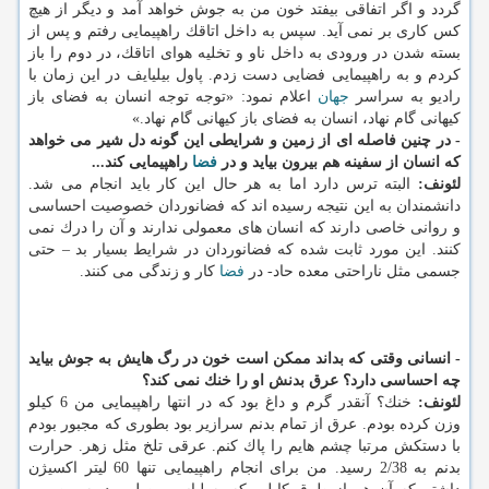
گردد و اگر اتفاقی بیفتد خون من به جوش خواهد آمد و دیگر از هیچ
كس كاری بر نمی آید. سپس به داخل اتاقك راهپیمایی رفتم و پس از
بسته شدن در ورودی به داخل ناو و تخلیه هوای اتاقك، در دوم را باز
كردم و به راهپیمایی فضایی دست زدم. پاول بیلیایف در این زمان با
رادیو به سراسر
جهان
اعلام نمود: «توجه توجه انسان به فضای باز
كیهانی گام نهاد، انسان به فضای باز كیهانی گام نهاد.»
- در چنین فاصله ای از زمین و شرایطی این گونه دل شیر می خواهد
كه انسان از سفینه هم بیرون بیاید و در
فضا
راهپیمایی كند...
لئونف:
البته ترس دارد اما به هر حال این كار باید انجام می شد.
دانشمندان به این نتیجه رسیده اند كه فضانوردان خصوصیت احساسی
و روانی خاصی دارند كه انسان های معمولی ندارند و آن را درك نمی
كنند. این مورد ثابت شده كه فضانوردان در شرایط بسیار بد – حتی
جسمی مثل ناراحتی معده حاد- در
فضا
كار و زندگی می كنند.
- انسانی وقتی كه بداند ممكن است خون در رگ هایش به جوش بیاید
چه احساسی دارد؟ عرق بدنش او را خنك نمی كند؟
لئونف:
خنك؟ آنقدر گرم و داغ بود كه در انتها راهپیمایی من 6 كیلو
وزن كرده بودم. عرق از تمام بدنم سرازیر بود بطوری كه مجبور بودم
با دستكش مرتبا چشم هایم را پاك كنم. عرقی تلخ مثل زهر. حرارت
بدنم به 2/38 رسید. من برای انجام راهپیمایی تنها 60 لیتر اكسیژن