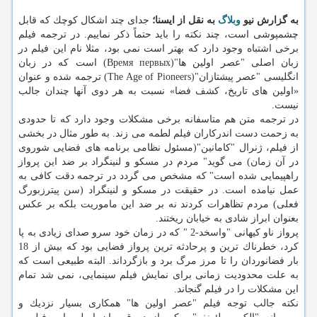
به گزارش نیو
وبلاگ
به نقل از ایسنا؛
جدای چند اشكال كوچك كه قابل
چشمپوشی است، چند نكته را باید حتماً ذكر نماییم. در ترجمه فیلم
برخی اشتباه وجود دارد كه بهتر است نمی بود، مثلا نام این فیلم در
زبان اصلی "عصر اولین ها"(Время первых) است كه در زبان
انگلیسی "عصر پیشتازان"(The Age of Pioneers) ترجمه شده و عنوان
«اولین های تاریخ، كشف فضا» نسبت به هر دوی آنها چندان جالب
نیست.
در ترجمه متن هم متاسفانه برخی مشكلات وجود دارد كه تا حدودی
به زحمت دست اندركاران فیلم لطمه می زند. به طور مثال در بخشی
از فیلم، ژنرال "كامانین"(مسئول نظامی برنامه های فضایی شوروی
در آن زمان) می گوید" مردم در مسكو و لنینگراد بر ضد این پرواز
راهپیمایی شده است" كه مشخص می گردد در ترجمه دقت كافی به
عمل نیامده است. در حقیقت در مسكو و لنینگراد (سن پیترزبورگ
فعلی) مردم تظاهرات كردند نه بر ضد این ماموریت بلكه بر عكس
بعنوان ابراز شادی به خیابان ریختند.
پرواز ناو كیهانی "واسخد-2 " كه در زمان خود سرو صدای زیادی به پا
كرد، خطرناك ترین و پرحادثه ترین پرواز فضایی بود كه بیش از 18
بار فضانوردان را تا مرز مرگ برد و بازگرداند. البته طبیعی است كه
به علت محدودیت زمانی برای نمایش فیلم سینمایی، نمی شد تمام
این مشكلات را در فیلم گنجاند.
نكته جالب توجه فیلم "عصر اولین ها" همكاری بسیار نزدیك و