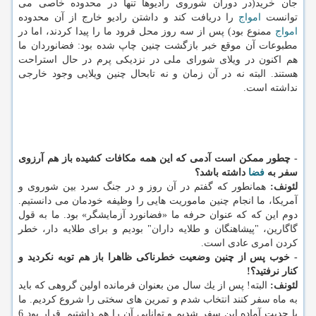
جان خرید(در دوران شوروی رادیوها تنها در محدوده خاصی می
توانست
امواج
را دریافت كند و داشتن رادیو خارج از آن محدوده
امواج
ممنوع بود) پس از سه روز محل فرود ما را پیدا كردند، اما در
مطبوعات آن موقع خبر بازگشت چنین چاپ شده بود: فضانوردان ما
هم اكنون در ویلای شورای ملی در نزدیكی پرم در حال استراحت
هستند. البته نه در آن زمان و نه تابحال چنین ویلایی وجود خارجی
نداشته است.
- چطور ممكن است آدمی كه این همه مكافات كشیده باز هم آرزوی
سفر به
فضا
داشته باشد؟
لئونف:
همانطور كه گفتم در آن روز و در جنگ سرد بین شوروی و
آمریكا، ما انجام چنین ماموریت هایی را وظیفه خودمان می دانستیم.
دوم این كه كه عنوان حرفه ما «فضانورد آزمایشگر» بود. ما به قول
گاگارین، "پیشاهنگان و طلایه داران" بودیم و برای طلایه دار، خطر
كردن امری عادی است.
- خوب پس از چنین وضعیت خطرناكی ظاهرا باز هم توبه نكردید و
كنار نرفتید؟!
لئونف:
البته! پس از یك سال من بعنوان فرمانده اولین گروهی كه باید
به ماه سفر كنند انتخاب شدم و تمرین های سختی را شروع كردیم. ما
با جدیت آماده این سفر شدیم و توانایی آن را هم داشتیم. قرار بود 6