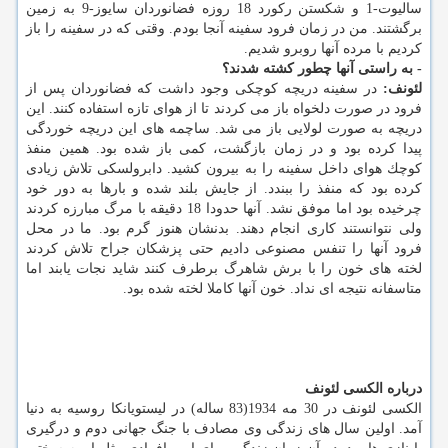
سالیوت-1 و شكستن ركورد 18 روزه فضانوردان سایوز-9 به زمین
برگشتند. من در زمان فرود سفینه آنجا بودم. وقتی كه در سفینه را باز
كردیم با مرده آنها روبرو شدیم.
- به راستی آنها چطور كشته شدند؟
لئونف:
در سفینه دریچه كوچكی وجود داشت كه فضانوردان پس از
فرود در صورت دلخواه باز می كردند تا از هوای تازه استفاده كنند. این
دریچه به صورت لولایی باز می شد. ساچمه های این دریچه خوردگی
پیدا كرده بود و در زمان بازگشت، كمی باز شده بود. همین منفذ
كوچك هوای داخل سفینه را به بیرون كشید. دابرولسكی تلاش زیادی
كرده بود كه منفذ را ببندد. از جایش بلند شده و بارها به دور خود
چرخیده بود اما موفق نشد. آنها حدودا 18 دقیقه با مرگ مبارزه كردند
ولی نتوانستند كاری انجام دهند. بدنشان هنوز گرم بود. ما در محل
فرود آنها را تنفس مصنوعی دادیم حتی پزشكان جراح تلاش كردند
لخته های خون را با برش شاهرگ برطرف كنند شاید نجات یابند اما
متاسفانه نتیجه ای نداد. خون آنها كاملا لخته شده بود.
درباره الكسی لئونف
الكسی لئونف در 30 مه 1934(83 ساله) در لیستویانكا روسیه به دنیا
آمد. اولین سال های زندگی وی مصادف با جنگ ‏جهانی دوم و درگیری