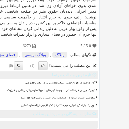
شدن بدوی خواهان آزادی وی شد. در همین ارتباط دیرو
مدیر اجرایی دیده‌بان حقوق بشر در صفحه شخصی خود 
نوشت: رائف بدوی به جرم انتقاد از حاكمیت سیاسی د
مناسبات اجتماعی حاكم بر این كشور، در زندان به سر می‌
پس از وقوع بهار عربی به دلیل زندانی كردن مخالفان خود ا
تنها جرم آن حضور در فضای مجازی و ابراز نظرات شخصی خو
6279
5
/
5.0
تگهای مطلب:
وبلاگ
,
وبلاگ نویسی
,
فضای مج
این مطلب را می پسندید؟
(0)
(1)
تازه ترین مطالب مرتبط
آغاز دومین فراخوان جذب استعدادهای برتر در بخش خصوصی
تبریک رییس فرهنگستان علوم به قهرمانان المپیادهای جهانی ریاضی و فیزیک
تیم ملی المپیاد ایران در مسابقات بین المللی ریاضی چین اول شد
اوج یک بارندگی شهابی غیر منتظره با گذر از بین زباله های فضایی
نظرات بینندگان در مورد این مطلب
ن