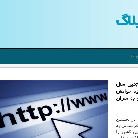
لاگ
ورتاژ
نجمین سال
، خواهان
و به سران
1 در گزارش خود در نخستین
بستانی به
ین كشور را
گرد زندانی