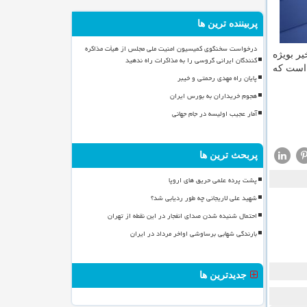
پربیننده ترین ها
درخواست سخنگوی کمیسیون امنیت ملی مجلس از هیأت مذاکره
ر بویژه
کنندگان ایرانی گروسی را به مذاکرات راه ندهید
 است كه
پایان راه مهدی رحمتی و خیبر
هجوم خریداران به بورس ایران
آمار عجیب اولیسه در جام جهانی
پربحث ترین ها
پشت پرده علمی حریق های اروپا
شهید علی لاریجانی چه طور ردیابی شد؟
احتمال شنیده شدن صدای انفجار در این نقطه از تهران
بارندگی شهابی برساوشی اواخر مرداد در ایران
جدیدترین ها