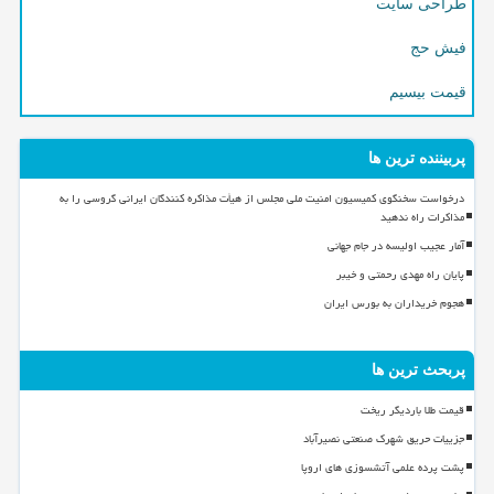
طراحی سایت
فیش حج
قیمت بیسیم
پربیننده ترین ها
درخواست سخنگوی کمیسیون امنیت ملی مجلس از هیأت مذاکره کنندگان ایرانی گروسی را به
مذاکرات راه ندهید
آمار عجیب اولیسه در جام جهانی
پایان راه مهدی رحمتی و خیبر
هجوم خریداران به بورس ایران
پربحث ترین ها
قیمت طلا باردیگر ریخت
جزییات حریق شهرک صنعتی نصیرآباد
پشت پرده علمی آتشسوزی های اروپا