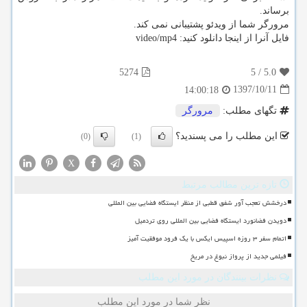
برساند.
مرورگر شما از ویدئو پشتیبانی نمی كند.
فایل آنرا از اینجا دانلود كنید: video/mp4
5274
5
/
5.0
1397/10/11
14:00:18
تگهای مطلب:
مرورگر
این مطلب را می پسندید؟
(0)
(1)
X
تازه ترین مطالب مرتبط
درخشش تعجب آور شفق قطبی از منظر ایستگاه فضایی بین المللی
دویدن فضانورد ایستگاه فضایی بین المللی روی تردمیل
اتمام سفر ۳ روزه اسپیس ایکس با یک فرود موفقیت آمیز
فیلمی جدید از پرواز نبوغ در مریخ
نظرات بینندگان در مورد این مطلب
نظر شما در مورد این مطلب