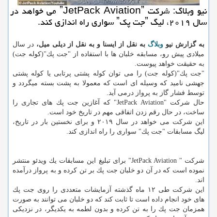
نیو وبلاگ: شركت ˮJetPack Aviationˮ می خواهد در
سال ۲۰۱۹، لیگ ˮجت پكˮ سواری راه اندازی كند.
به گزارش نیو
وبلاگ
به نقل از ایسنا و به نقل از دیلی میل،
در سال
میلادی پیش رو، مسابقه خلبان ها با استفاده از "جت پك"(كوله جت)
به حقیقت خواهد پیوست.
"جت پك"(كوله جت) را می توان كوله پشتی پرتابی یا كوله پشتی
جهشی نامید كه وسیله ای است كه معمولا به پشت بسته میگردد و
توسط فشار گاز به پرواز درمی آید.
حال شركت "JetPack Aviation" كه آغازین جت پك های تجاری را
ساخت، در حال رقم زدن اتفاقی مهم در تاریخ خود است.
این شركت می خواهد در سال ۲۰۱۹ و برای نخستین بار در تاریخ،
لیگ مسابقات "جت پك" سواری را راه اندازی كند.
شركت " JetPack Aviation" برای تبلیغ این مسابقات یك ویدئو منتشر
نموده است كه در آن دو خلبان جت پك بر تن كرده و به پرواز درآمده
اند.
این شركت طی ۱۲ ماه گذشته آزمایشات متعددی را روی جت پك
های خود انجام داده است تا ثابت كند كه دو خلبان می توانند به صورت
همزمان جت پك را به تن كرده و بدون لطمه به یكدیگر، در نزدیكی