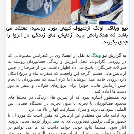
نیو وبلاگ: اولگ آرتمیوف كیهان نورد روسیه، معتقد می
باشد كه همكارانش باید آزمایش های زندگی در انزوا را
جدی بگیرند.
به گزارش نیو
وبلاگ
به نقل از ایسنا؛
وی در كنفرانس مطبوعاتی كه
در زوزدنی گارادوك، محل آموزش و زندگی فضانوردان روسیه به
سوالات خبرنگاران پاسخ می داد اظهار داشت: من از طرفداران چنین
آزمایش هایی هستم. گرچه این واقعیت كه سفر به ماه و مریخ امكان
دارد بزودی جامه عمل نپوشاند اما لازم است كه فضانوردان با انجام
چنین آزمایش هایی، خودرا برای پروازهای طولانی و سفر به دور
دست ها آماده كنند.
وی همینطور اشاره نمود كه از تمرین های زندگی در محیط های
محدود فضانوردان با تجربه یا بدون تجربه در ایستگاه فضایی بین
المللی سود می برند و میزان مشاركت آنها را بالا می برد.
وی ادامه داد: من معتقدم این آزمایش كه مقرر است یك مورد آن با
حضور یوگنی ترلكین فضانوردی كه به
فضا
پرواز كرده است، بزودی
آغاز شود، مسلما نتایج خوبی خواهد داشت كه ما می توانیم در
ایستگاه فضایی بین المللی از آن سود ببریم. البته به نظر من بهتر