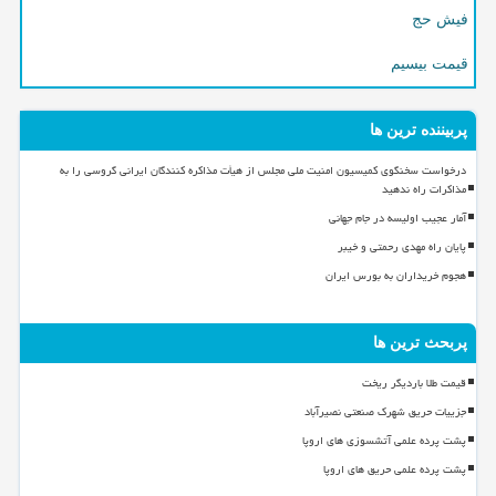
فیش حج
قیمت بیسیم
پربیننده ترین ها
درخواست سخنگوی کمیسیون امنیت ملی مجلس از هیأت مذاکره کنندگان ایرانی گروسی را به
مذاکرات راه ندهید
آمار عجیب اولیسه در جام جهانی
پایان راه مهدی رحمتی و خیبر
هجوم خریداران به بورس ایران
پربحث ترین ها
قیمت طلا باردیگر ریخت
جزییات حریق شهرک صنعتی نصیرآباد
پشت پرده علمی آتشسوزی های اروپا
پشت پرده علمی حریق های اروپا