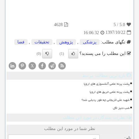
4628
5
/
5.0
1397/10/22
16:06:32
تگهای مطلب:
پزشكی
,
پژوهش
,
تحقیقات
,
فضا
این مطلب را می پسندید؟
(0)
(1)
X
تازه ترین مطالب مرتبط
پشت پرده علمی آتشسوزی های اروپا
پشت پرده علمی حریق های اروپا
شهید علی لاریجانی چه طور ردیابی شد؟
شب دنیز اگل
نظرات بینندگان در مورد این مطلب
نظر شما در مورد این مطلب
نام: