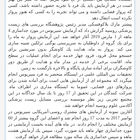
است در هر آزمایش باید یك فرد با تجربه حضور داشته باشد، كسی
كه پرواز فضایی داشته و می تواند تجربه را به كسی كه هنوز پرواز
نكرده است انتقال دهد.
پیشتر مارك بلاكوفسكی مدیر رئیس پژوهشگاه بررسی های زیست
پزشكی روسیه گزارش داد كه آزمایش سیریوس در مورد جداسازی 4
ماهه از 1 مارس 2019 آغاز خواهد شد. این آزمایش پرواز به ماه را
برای یك گروه از داوطلبان به سرپرستی یوگنی ترلكین شبیه سازی
می كند: پرواز به ماه، هدایت یك كاوشگر بدون سرنشین برای
جستجو محل فرود، فرود چهار خدمه برای انجام عملیات در سطح
ماه، اقامت برخی از خدمه در مدار ماه و هدایت از طریق دور
كاوشگران برای آماده سازی پایگاه و بالاخره بازگشت به زمین.
تحقیقات بین المللی علمی در ایستگاه منحصر به فرد سیریوس انجام
میگردد كه مجموعه ای از آزمایش هایی است برای آماده شدن برای
پروازهای دور فضایی، عموما به ایستگاه مداری در اطراف ماه.
شركت كنندگان در این تحقیق از 17 روز تا یك سال جداگانه در این
مجتمع تجربی زیر نظر موسسه بررسی مسایل زیست پزشكی
آكادمی علوم روسیه انجام خواهند شد.
آغازین نمونه از آزمایش های مشترك روسی-آمریكایی سیریوس در
نوامبر 2017 به مدت 17 روز انجام شد و اعضای این گروه بیشتر از 60
آزمایش مختلف را انجام دادند. در ماه های آینده نخست آزمایشی در
مورد جداسازی چهار ماهه باید صورت گیرد، سپس یك آزمایش هشت
ماهه و سپس جداسازی یك ساله مورد مطالعه قرار خواهد گرفت.