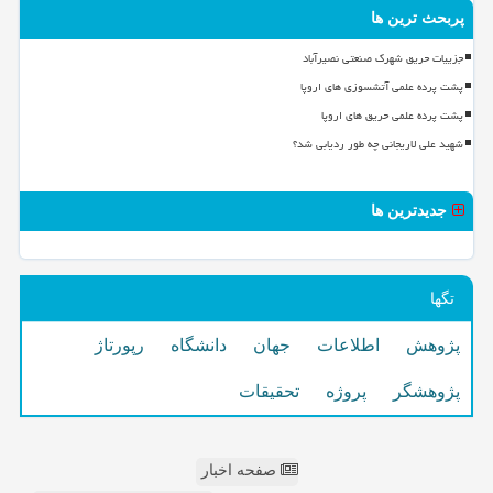
پربحث ترین ها
جزییات حریق شهرک صنعتی نصیرآباد
پشت پرده علمی آتشسوزی های اروپا
پشت پرده علمی حریق های اروپا
شهید علی لاریجانی چه طور ردیابی شد؟
جدیدترین ها
تگها
پژوهش
اطلاعات
جهان
دانشگاه
رپورتاژ
پژوهشگر
پروژه
تحقیقات
صفحه اخبار