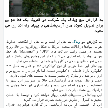
به گزارش نیو وبلاگ یك شركت در آمریكا یك خط هوایی
برای تحویل نمونه های آزمایشگاهی با پهپاد راه اندازی می
نماید.
به گزارش نیو
وبلاگ
به نقل از ایسنا و به نقل از انگجت،
خطوط
هوایی پهپادها در ایالات متحده آمریكا به شكل روزافزون در حال رواج
هستند. در همین راستا شركت های "UPS" و "Matternet" یك خط
هوایی پهپاد را راه اندازی می كنند كه از این هوانوردهای رباتیك برای
حمل نمونه های پزشكی در كارولینای شمالی استفاده می نماید.
پهپادهای این خط هوایی از نوع كوادكوپتر M2 و قادر به حمل ۲.۲
كیلوگرم بار تا فاصله ۲۰ كیلومتر هستند. اما باز هم نیاز به سریع تر و
ارزان تر شدن و سازگاری بیشتر نسبت به سیستم های كنونی دارند.
حمل و نقل نمونه های آزمایشگاهی حالا در سراسر این شهر با
استفاده از خودرو انجام می شود و راه اندازی این خط هوایی به
ترافیك این منطقه باز كمك می نماید.
این پهپادها در مسیرهای ثابتی پرواز خواهند كرد و توسط یك خلبان
مجهز به كنترل از طریق دور تحت نظارت قرار می گیرند.
این كار قسمتی از برنامه آزمایشی بزرگ اداره هوانوردی فدرال