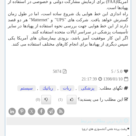
آمریكا(FAA) برای آزمایش مشاركت دولتی و خصوصی در استفاده از
پهپادها است.
راه اندازی این خط هوایی یك شروع ساده است، اما در طول زمان
گسترش خواهد یافت. شركت های "UPS" و "Matternet" هر دو قصد
دارند از این خط هوایی جهت بررسی نحوه استفاده از پهپادها در سایر
تأسیسات پزشكی در سراسر ایالات متحده استفاده كنند.
اگر این كار موفقیت آمیز باشد، بزودی بیمارستان های آمریكا یكی
سپس دیگری از پهپادها برای انجام كارهای مختلف استفاده می كنند.
5074
5
/
5.0
1398/01/10
21:17:39
تگهای مطلب:
پزشكی
,
ربات
,
رباتیك
,
سیستم
این مطلب را می پسندید؟
(0)
(1)
X
تازه ترین مطالب مرتبط
پشت پرده علمی آتشسوزی های اروپا