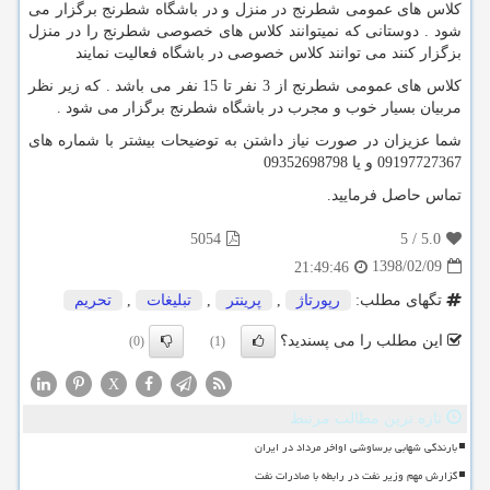
کلاس های عمومی شطرنج در منزل و در باشگاه شطرنج برگزار می
شود . دوستانی که نمیتوانند کلاس های خصوصی شطرنج را در منزل
بزگزار کنند می توانند کلاس خصوصی در باشگاه فعالیت نمایند
کلاس های عمومی شطرنج از 3 نفر تا 15 نفر می باشد . که زیر نظر
مربیان بسیار خوب و مجرب در باشگاه شطرنج برگزار می شود .
شما عزیزان در صورت نیاز داشتن به توضیحات بیشتر با شماره های
09197727367 و یا 09352698798
تماس حاصل فرمایید.
5054
5
/
5.0
1398/02/09
21:49:46
تگهای مطلب:
رپورتاژ
,
پرینتر
,
تبلیغات
,
تحریم
این مطلب را می پسندید؟
(0)
(1)
X
تازه ترین مطالب مرتبط
بارندگی شهابی برساوشی اواخر مرداد در ایران
گزارش مهم وزیر نفت در رابطه با صادرات نفت