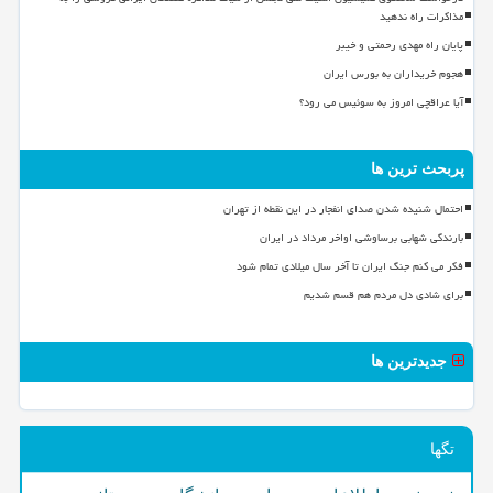
مذاکرات راه ندهید
پایان راه مهدی رحمتی و خیبر
هجوم خریداران به بورس ایران
آیا عراقچی امروز به سوئیس می رود؟
پربحث ترین ها
احتمال شنیده شدن صدای انفجار در این نقطه از تهران
بارندگی شهابی برساوشی اواخر مرداد در ایران
فکر می کنم جنگ ایران تا آخر سال میلادی تمام شود
برای شادی دل مردم هم قسم شدیم
جدیدترین ها
تگها