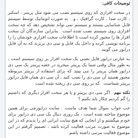
توضیحات کافی:
در سخت افزاری که روی سیتسم نصب می شود مثل پرینتر ، اسکنر
، کارت صدا ، کارت گرافیک ، و... به صورت اتوماتیک توسط سیستم
قابل شناسایی نیستند و سیستم نمی تواند تشخیص دهد که چه سخت
افزاری روی سیستم نصب شده است . بنابراین سازندگان آن سخت
افزار ها را مجبور کرده است تا اطلاعات سخت افزاری خودشان را را
برنامه نویسی کرده و داخل یک فایل و سی دی بریزند که به آن فایل
درایور می گویند .
به عبارتی درایور فایل نصبی یک سخت افزار بر روی سیستم است ،
به طور مثال وقتی شما یک پرینتر میخرید در جعبه پرینتر یک سی دی
درایور همان پرینتر را می بینید که برای استفاده از پرینتر مربوطه
مجبور هستید آن سی دی را نصب کنید ، آن سی دی همان فایل درایور
پرینتر شماست که بر روی سی دی ریخته شده است .
نکته مهم
: اگر سی دی پرینتر و یا هر سخت افزار دیگری که داشتیم
را گم کردیم چکار باید بکنیم ؟
خب جواب سوال شما هدف ماست . سایت درایورچی برای همین
موضوع ساخته شده است ، یک روزی دنبال یک سی دی درایور برای
خودم میگشتم و از انجایی که هیچ سایت ایرانی ای را ندیدم که در این
موضوع به صورت مرتب فعالیت کرده باشد ، تصمیم گرفتم در این
موضوع فعالیت مرتبی داشته باشم .