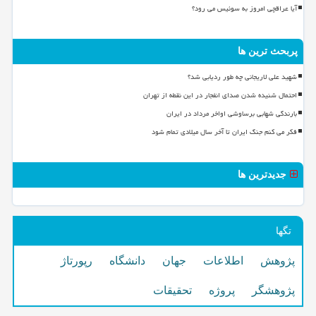
آیا عراقچی امروز به سوئیس می رود؟
پربحث ترین ها
شهید علی لاریجانی چه طور ردیابی شد؟
احتمال شنیده شدن صدای انفجار در این نقطه از تهران
بارندگی شهابی برساوشی اواخر مرداد در ایران
فکر می کنم جنگ ایران تا آخر سال میلادی تمام شود
جدیدترین ها
تگها
پژوهش
اطلاعات
جهان
دانشگاه
رپورتاژ
پژوهشگر
پروژه
تحقیقات