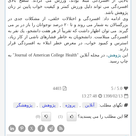
بالایی از افسردگی مبتلا بودند، ورزش می كردند. سطح بالای
افسردگی می تواند دلیل ورزش كمتر و كیفیت خواب پایین تر زنان
پژوهش باشد.
وی ادامه داد: افسردگی و اختلالات خلقی، از مشكلات جدی در
بزرگسالان به شمار می روند و تا ۲۰ درصد نوجوانان را باز در بر می
گیرند. می توان اظهار داشت كه تقریباً از هر هفت دانشجو، یك نفر به
افسردگی مبتلاست. دانشجویان به خاطر فشارهای ناشی از كار زیاد،
استرس و كمبود خواب، در معرض خطر ابتلاء به افسردگی قرار
دارند.
این
پژوهش
، در مجله آنلاین "Journal of American College Health" به
چاپ رسید.
4403
5
/
5.0
1398/02/13
13:27:48
تگهای مطلب:
آنلاین
,
پروژه
,
پژوهش
,
پژوهشگر
این مطلب را می پسندید؟
(0)
(1)
X