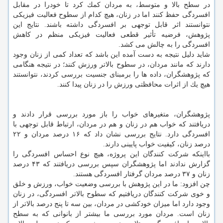
در سطح بالا و متوسط، به مردان كمك كرد تا خودرا در مقابل
افسردگی حفظ كنند اما در زنان، هیچ كدام از سطوح فعالیت فیزیكی
نتوانستند اثر قابل توجهی بر افسردگی داشته باشند. نتایج این
پژوهش، فرضیه تأثیر قطعی فعالیت فیزیكی منظم در كاهش
افسردگی را به چالش می كشد.
شاید دلیل نتیجه به دست آمده این باشد كه تعداد كمی از زنان وجود
دارند كه مانند مردان، در سطوح بالاتر ورزش كنند؛ در نتیجه هنگامی
كه پژوهشگران، داده ها را برمبنای جنسیت بررسی كردند، نتوانستند
هیچ یك از اثرات محافظتی ورزش را در زنان پیدا كنند.
پژوهشگران، متغیرهای خواب را باز مورد بررسی قرار دادند و
دریافتند كه خواب هم در زنان و هم در مردان، ارتباط قابل توجهی با
افسردگی دارد. نتایج بررسی نشان داد كه ۱۶ درصد مردان و ۲۲
درصد زنان، كیفیت خواب پایینی دارند.
بااینكه شركت كنندگان این پروژه، هیچ نوع احساس افسردگی را
گزارش ندادند اما پژوهشگران سپس بررسی دریافتند كه ۴۳ درصد
زنان و ۳۷ درصد مردان گرفتار افسردگی هستند.
چن افزود: ما در این پژوهش با بررسی وضعیت خواب، ورزش و خلق
و خوی شركت كنندگان دریافتیم كه سطوح بالاتر افسردگی، در زنان
وجود دارد اما میزان خودكشی در مردان، بین سه تا پنج درصد بالاتر از
زنان است. مردان مورد بررسی ما بیشتر از بانوانی كه به سطح