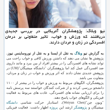
نیو وبلاگ: پژوهشگران آمریكایی در بررسی جدیدی
دریافتند كه ورزش و خواب، تاثیر متفاوتی بر درمان
افسردگی در زنان و مردان دارند.
به گزارش نیو
وبلاگ
به نقل از ایسنا و به نقل از نوروساینس نیوز
،
پژوهش ها نشان می دهند كه داشتن ورزش كافی و خواب راحت می
تواند نشانه های افسردگی را در بیشتر افراد از بین ببرد و مانند داروی
ضد افسردگی عمل كند اما پژوهشگران "دانشگاه میشیگان"(UM) در
پژوهش جدیدی نشان دادند كه اثر ورزش و خواب در زنان و مردان،
متفاوت می باشد.
پژوهشگران، الگوهای مربوط به ورزش و خواب را در بیشتر از ۱۱۰۰
دانشجو بررسی كردند و از شركت كنندگان خواستند سه پرسش نامه
را برای ارزیابی نشانه های افسردگی، عادت های مربوط به فعالیت
فیزیكی و الگوهای خواب پاسخ دهند.
"ویون چن"(Weiyun Chen)، استادیار حركت شناسی
دانشگاه
میشیگان و
پژوهشگر
ارشد این
پروژه
اظهار داشت: فعالیت فیزیكی