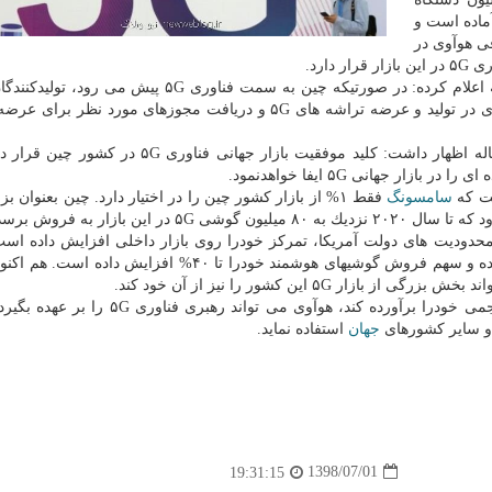
رسید. بازار چین برای عرضه گوشیهای هوشمند ۵G آماده است و
ی هوآوی در
ارد.
كن هایرز، مدیر گروه Analytics Strategy درباب این مساله اعلام كرده: در صورتیكه چین به سمت فناوری G
های ۵G مانند كوالكام، مدیاتك، Unisoc و... رشد چشم گیری در تولید و عرضه تراشه های ۵G و دریافت مجوزهای مورد ن
ویل پتری، معاون گروه Analytics Strategy درباره این مساله اظهار داشت: كلید موفقیت بازار جهانی 
ر جهانی ۵G ایفا خواهدنمود.
ست كه
سامسونگ
فقط ۱% از بازار كشور چین را در اختیار دارد. چین بعنوان ب
حدودیت های دولت آمریكا، تمركز خودرا روی بازار داخلی افزایش داده است
ماهه دوم سال ۲۰۱۹، هوآوی از رقبای خود بسیار جلوتر بوده و سهم فروش گوشیهای هوشمند خودرا تا ۴۰% افزا
 ۵G این كشور را نیز از آن خود كند.
دیوید كر بطور مستقیم اعلام نمود كه اگر چین اهداف تهاجمی خودرا برآورده كند، هوآوی می توا
ی و سایر كشورهای
جهان
استفاده نماید.
1398/07/01
19:31:15