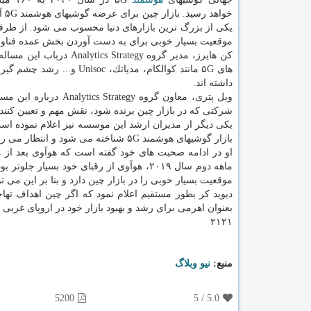
خواهد 
یكی از بزرگ ترین بازارهای دنیا محسوب می شود. از طرف
موقعیت بسیار خوبی برای به دست آوردن بخش عمده فناوری ۵G در این بازار قرار د
داشته اند.
شركتی كه در بازار چین برنده شود، نقش مهم و تعیین كننده ای را در بازا
یكی دیگر از مدیران ارشد این موسسه نیز اعلام نموده ا
بازار گوشیهای هوشمند ۵G شناخته می شود و انتظار می رود كه تا سال ۲۰۲۰ نزدیك به ۸۰ میلیون گوشی ۵G در این بازار به فروش برسد.
او در ادامه صحبت های خود گفته است كه هوآوی بعد از م
موقعیت بسیار خوبی را در بازار چین دارد و بنا بر این می تواند بخش بزرگی از بازار
بعنوان اهرمی برای رشد و بهبود بازار خود در اروپای غرب
۲۱۲۱
منبع:
نیو وبلاگ
5200
5
/
5.0