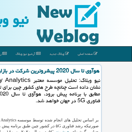
نیو وب
صفحه اصلی
وبلاگ جدید
آرشیو نیو وبلاگ
رپ
هوآوی تا سال 2020 پیشروترین شركت در بازار گوشیهای 5G می شود
نیو وبلاگ: تحلیل موسسه معتبر
فناوری 5G در جهان خواهد شد.
صورتیكه رشد فناوری ۵G در كشور چین طبق برنام
جهانی گوشیهای
هوشمند
۵G در سال