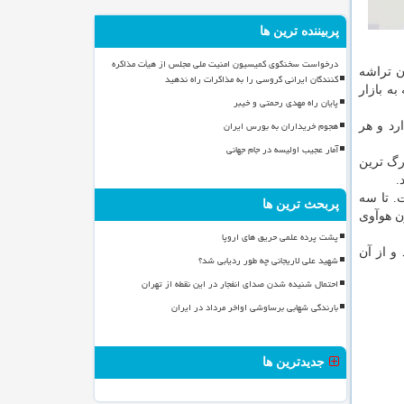
پربیننده ترین ها
درخواست سخنگوی کمیسیون امنیت ملی مجلس از هیأت مذاکره
۵ پیش می رود، تولیدكنندگان تراشه
کنندگان ایرانی گروسی را به مذاکرات راه ندهید
ظر برای عرضه به بازار
پایان راه مهدی رحمتی و خیبر
هجوم خریداران به بورس ایران
فناوری ۵G در كشور چین قرار دارد و هر
آمار عجیب اولیسه در جام جهانی
زرگ ترین
. تا سه
پربحث ترین ها
یش داده است. هم اكنون هوآوی
پشت پرده علمی حریق های اروپا
ند رهبری فناوری ۵G را بر عهده بگیرد و از آن
شهید علی لاریجانی چه طور ردیابی شد؟
احتمال شنیده شدن صدای انفجار در این نقطه از تهران
بارندگی شهابی برساوشی اواخر مرداد در ایران
جدیدترین ها