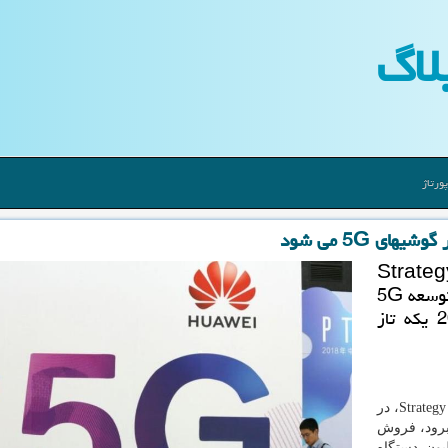
لاگ
ورتاژ
 Strategy Analytics
نشان داده است چنانچه طرح های كشور چین برای توسعه 5G
مطابق با برنامه پیش برود، هوآوی تا سال 2020 یكه تاز
بر اساس تحلیل های انجام شده توسط موسسه Strategy Analytics، در
ه پیش برود، فروش
 ۲۰۲۰ به ۱۶۰ میلیون دستگاه