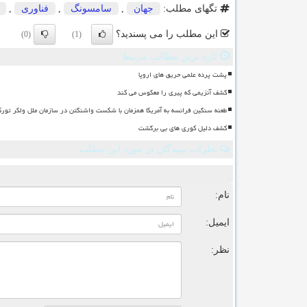
تگهای مطلب:
جهان
,
سامسونگ
,
فناوری
,
این مطلب را می پسندید؟
(0)
(1)
تازه ترین مطالب مرتبط
پشت پرده علمی حریق های اروپا
کشف آنزیمی که پیری را معکوس می کند
طعنه سنگین فرانسه به آمریکا همزمان با شکست واشنگتن در سازمان ملل ولکر تورک
کشف دلیل کوری های بی برگشت
نظرات بینندگان در مورد این مطلب
ن
نام:
ایمیل:
نظر: