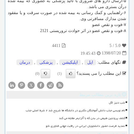
۵-ارسال دارو های ضروری با تائید پزشكی به كشوری كه بیمه شده
درآن بستری می باشد.
۶-راهنمایی و كمك رسانی به بیمه شده در صورت سرقت و یا مفقود
شدن مدارك مسافرتی وی.
۷-فوت و نقص عضو
۸-فوت و نقص عضو در اثر حوادث تروریستی 2121
4411
5
/
5.0
1398/07/20
19:45:43
تگهای مطلب:
اپل
,
اپلیكیشن
,
پزشكی
,
درمان
این مطلب را می پسندید؟
(0)
(1)
X
تازه ترین مطالب مرتبط
شب دنیز اگل
نام نویسی جذب دانش آموختگان دکتری در دانشگاه ها شروع شد ۲ شرط اصلی جذب
کشف پروتئین طبیعی در بدن که با آلزایمر مقابله می کند
تمدید فرصت حضور دانشجویان ایرانی در رقابت جهانی فناوری نانو