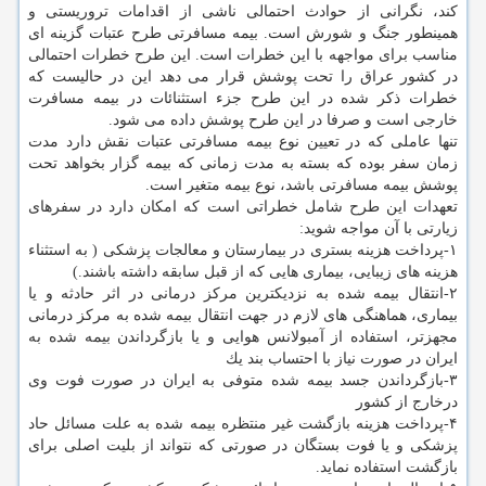
كند، نگرانی از حوادث احتمالی ناشی از اقدامات تروریستی و
همینطور جنگ و شورش است. بیمه مسافرتی طرح عتبات گزینه ای
مناسب برای مواجهه با این خطرات است. این طرح خطرات احتمالی
در كشور عراق را تحت پوشش قرار می دهد این در حالیست كه
خطرات ذكر شده در این طرح جزء استثنائات در بیمه مسافرت
خارجی است و صرفا در این طرح پوشش داده می شود.
تنها عاملی كه در تعیین نوع بیمه مسافرتی عتبات نقش دارد مدت
زمان سفر بوده كه بسته به مدت زمانی كه بیمه گزار بخواهد تحت
پوشش بیمه مسافرتی باشد، نوع بیمه متغیر است.
تعهدات این طرح شامل خطراتی است كه امكان دارد در سفرهای
زیارتی با آن مواجه شوید:
۱-پرداخت هزینه بستری در بیمارستان و معالجات پزشكی ( به استثناء
هزینه های زیبایی، بیماری هایی كه از قبل سابقه داشته باشند.)
۲-انتقال بیمه شده به نزدیكترین مركز درمانی در اثر حادثه و یا
بیماری، هماهنگی های لازم در جهت انتقال بیمه شده به مركز درمانی
مجهزتر، استفاده از آمبولانس هوایی و یا بازگرداندن بیمه شده به
ایران در صورت نیاز با احتساب بند یك
۳-بازگرداندن جسد بیمه شده متوفی به ایران در صورت فوت وی
درخارج از كشور
۴-پرداخت هزینه بازگشت غیر منتظره بیمه شده به علت مسائل حاد
پزشكی و یا فوت بستگان در صورتی كه نتواند از بلیت اصلی برای
بازگشت استفاده نماید.