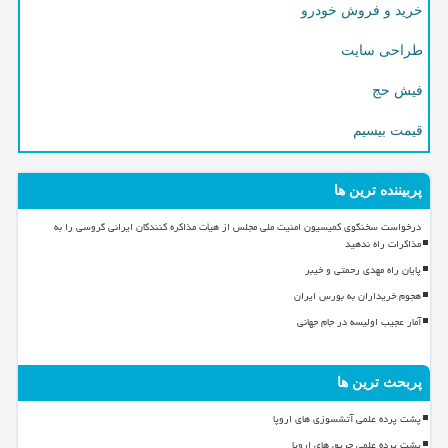
خرید و فروش خودرو
طراحی سایت
فیش حج
قیمت بیسیم
پربیننده ترین ها
درخواست سخنگوی کمیسیون امنیت ملی مجلس از هیأت مذاکره کنندگان ایرانی گروسی را به
مذاکرات راه ندهید
پایان راه مهدی رحمتی و خیبر
هجوم خریداران به بورس ایران
آمار عجیب اولیسه در جام جهانی
پربحث ترین ها
پشت پرده علمی آتشسوزی های اروپا
پشت پرده علمی حریق های اروپا