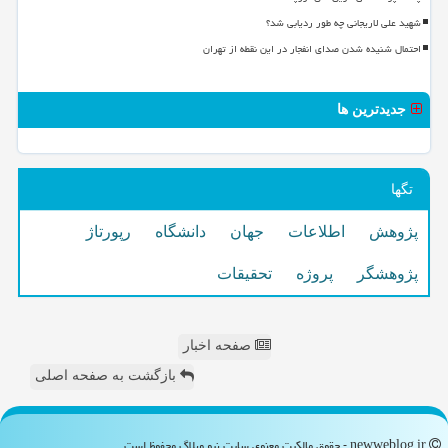
شهید علی لاریجانی چه طور ردیابی شد؟
احتمال شنیده شدن صدای انفجار در این نقطه از تهران
جدیدترین ها
تگها
پژوهش
اطلاعات
جهان
دانشگاه
رپورتاژ
پژوهشگر
پروژه
تحقیقات
صفحه اخبار
بازگشت به صفحه اصلی
newweblog.ir - حقوق مالکیت معنوی سایت نیو وبلاگ محفوظ است