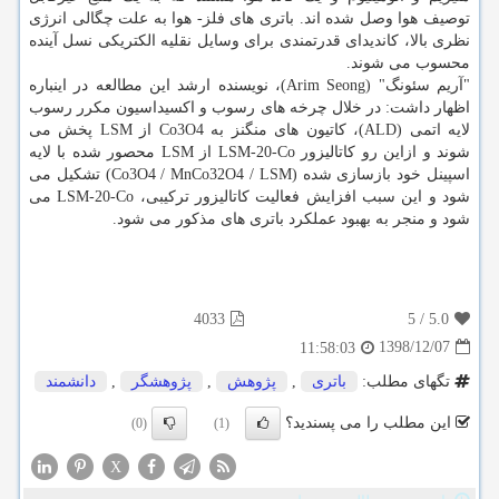
توصیف هوا وصل شده اند. باتری های فلز- هوا به علت چگالی انرژی
نظری بالا، كاندیدای قدرتمندی برای وسایل نقلیه الكتریكی نسل آینده
محسوب می شوند.
"آریم سئونگ" (Arim Seong)، نویسنده ارشد این مطالعه در اینباره
اظهار داشت: در خلال چرخه های رسوب و اكسیداسیون مكرر رسوب
لایه اتمی (ALD)، كاتیون های منگنز به Co3O4 از LSM پخش می
شوند و ازاین رو كاتالیزور LSM-20-Co از LSM محصور شده با لایه
اسپینل خود بازسازی شده (Co3O4 / MnCo32O4 / LSM) تشكیل می
شود و این سبب افزایش فعالیت كاتالیزور تركیبی، LSM-20-Co می
شود و منجر به بهبود عملكرد باتری های مذكور می شود.
4033
5
/
5.0
1398/12/07
11:58:03
تگهای مطلب:
باتری
,
پژوهش
,
پژوهشگر
,
دانشمند
این مطلب را می پسندید؟
(0)
(1)
X