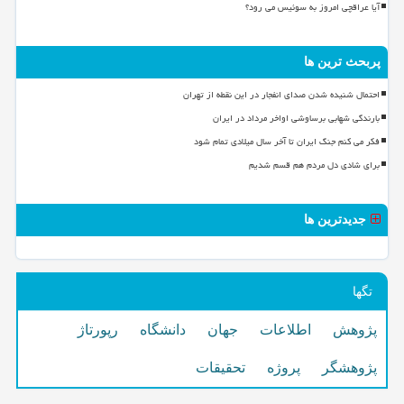
آیا عراقچی امروز به سوئیس می رود؟
پربحث ترین ها
احتمال شنیده شدن صدای انفجار در این نقطه از تهران
بارندگی شهابی برساوشی اواخر مرداد در ایران
فکر می کنم جنگ ایران تا آخر سال میلادی تمام شود
برای شادی دل مردم هم قسم شدیم
جدیدترین ها
تگها
پژوهش
اطلاعات
جهان
دانشگاه
رپورتاژ
پژوهشگر
پروژه
تحقیقات