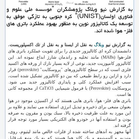
به گزارش نیو وبلاگ پژوهشگران ˮموسسه ملی علوم و
فناوری اولسانˮ(UNIST) كره جنوبی به تازگی موفق به
توسعه یك كاتالیزور نوین به منظور بهبود عملكرد باتری های
فلز- هوا شده اند.
به گزارش نیو
وبلاگ
به نقل از ایسنا و به نقل از تك اكسپلوریست
،
دانشمندان كره ای كاتالیزور جدیدی را برای تقویت عملكرد باتری های
فلز-هوا (MABs) مانند تخلیه و راندمان شارژ ابداع نموده اند. این
كاتالیزور كامپوزیت جدید، نوعی از لایه بسیار نازك از ورقه های اكسید
فلزی است كه در سطح كاتالیزورهای "پروسكایت" (perovskite) قرار
دارد و ازاین رو رابط طبیعی كه بین دو كاتالیزور تشكیل شده است،
سبب افزایش عملكرد كلی و پایداری كاتالیزور جدید می شود.
پروسكایت (Perovskite) با فرمول شیمیایی CaTiO3 از مجموعه كانی
ها است.
باتری های فلز- هوا، باتری هایی هستند كه از اكسیژن موجود در هوا
بعنوان منبعی برای ذخیره و تبدیل انرژی استفاده می نمایند و علاوه بر
این مورد به علت ظرفیت ذخیره بالا، سبك بودن و مقرون به صرفه
بودن و استفاده آنها در خودرو های الكتریكی بسیار مورد توجه قرار
گرفته اند.
آنها مجهز به آندهای ساخته شده از فلزات خالص مانند لیتیوم، روی،
منیزیم و آلومینیوم و یك كاتد هوا هستند كه به یك منبع غیرقابل