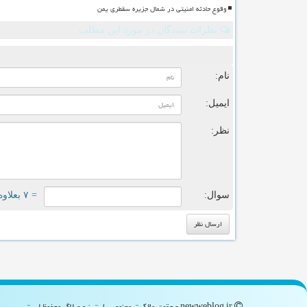
وقوع حادثه امنیتی در شمال جزیره سقطری یمن
نظرات بینندگان در مورد این مطلب
ن
نام:
ایمیل:
نظر:
سوال:
= ۷ بعلاوه ۱
newweblog.ir - حقوق مالکیت معنوی سایت نیو وبلاگ محفوظ است