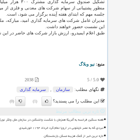
تشکیل صندوق سرمایه گذاری مشت
منظور پشتیبانی از سهام شرکت های معدنی و فلزی از م
جلسه مهم که ابتدای هفته آِینده برگزار می شود، است.
مدیران عامل شرکت های سرمایه گذاری امید، مبارکه، ملی
این نشست حضور خواهند داشت.
طبق اعلام ایمیدرو، ارزش بازار شرکت های حاضر در این نشست به بیشتر از ۵
منبع:
نیو وبلاگ
2038
5
/
5.0
تگهای مطلب:
سازمان
,
سرمایه گذاری
این مطلب را می پسندید؟
(0)
(1)
تازه ترین مطالب مرتبط
طعنه سنگین فرانسه به آمریکا همزمان با شکست واشنگتن در سازمان ملل ولکر تورک
نبردی که به عصر ناپلئونی در اروپا تمام کرد خرداد ۱۱۹۴ خورشیدی
تازه ترین خبر از کمک هزینه مسکن بازنشستگان