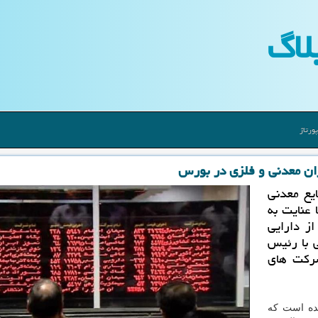
لاگ
ورتاژ
اران معدنی و فلزی در بورس
یع معدنی
 عنایت به
از دارایی
 با رئیس
شركت های
مده است که