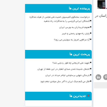
پربیننده ترین ها
اسان در
درخواست سخنگوی کمیسیون امنیت ملی مجلس از هیأت مذاکره
کنندگان ایرانی گروسی را به مذاکرات راه ندهید
هجوم خریداران به بورس ایران
پایان راه مهدی رحمتی و خیبر
آیا عراقچی امروز به سوئیس می رود؟
پربحث ترین ها
شهید علی لاریجانی چه طور ردیابی شد؟
احتمال شنیده شدن صدای انفجار در این نقطه از تهران
بارندگی شهابی برساوشی اواخر مرداد در ایران
فکر می کنم جنگ ایران تا آخر سال میلادی تمام شود
جدیدترین ها