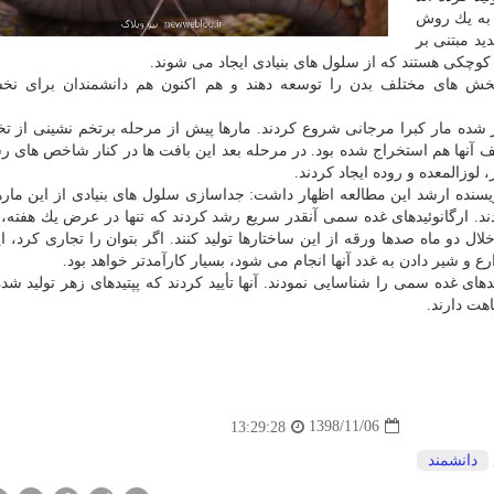
د به یك روش
د مبتنی بر
وچكی هستند كه از سلول های بنیادی ایجاد می شوند.
 بخش های مختلف بدن را توسعه دهند و هم اكنون هم دانشمندان برای نخس
 شده مار كبرا مرجانی شروع كردند. مارها پیش از مرحله برتخم نشینی از تخ
ف آنها هم استخراج شده بود. در مرحله بعد این بافت ها در كنار شاخص های ر
، لوزالمعده و روده ایجاد كردند.
ه اوترخت" هلند و نویسنده ارشد این مطالعه اظهار داشت: جداسازی سلول های بنیادی از این ما
ند. ارگانوئیدهای غده سمی آنقدر سریع رشد كردند كه تنها در عرض یك هفته، ت
خلال دو ماه صدها ورقه از این ساختارها تولید كنند. اگر بتوان را تجاری كرد،
ع و شیر دادن به غدد آنها انجام می شود، بسیار كارآمدتر خواهد بود.
های غده سمی را شناسایی نمودند. آنها تأیید كردند كه پپتیدهای زهر تولید شد
هت دارند.
1398/11/06
13:29:28
دانشمند