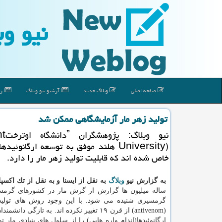
نیو وب
صفحه اصلی
وبلاگ جدید
آرشیو نیو وبلاگ
رپ
تولید زهر مار آزمایشگاهی ممكن شد
نیو وب
University) هلند موفق به توسعه ارگانوئی
خاص شده اند كه قابلیت تولید زهر مار را دارد.
به گزارش نیو
وبلاگ
به نقل از ایسنا و به نقل از تك اكس
ساله میلیون ها گزارش از گزش مار در كشورهای گرمس
گرمسیری شنیده می شود. با این وجود روش های تولید
(antivenom) از قرن ۱۹ تغییر نكرده اند. به تازگی دا
ارگانوئیدها(اندام واره هایی) را از سلول های بنیادی مار تو