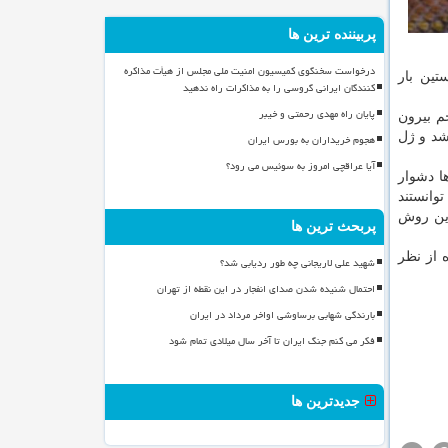
پربیننده ترین ها
درخواست سخنگوی کمیسیون امنیت ملی مجلس از هیأت مذاکره
تین بار
کنندگان ایرانی گروسی را به مذاکرات راه ندهید
پایان راه مهدی رحمتی و خیبر
م بیرون
شد و ژل
هجوم خریداران به بورس ایران
آیا عراقچی امروز به سوئیس می رود؟
رها دشوار
وانستند
 این روش
پربحث ترین ها
ه از نظر
شهید علی لاریجانی چه طور ردیابی شد؟
احتمال شنیده شدن صدای انفجار در این نقطه از تهران
بارندگی شهابی برساوشی اواخر مرداد در ایران
فکر می کنم جنگ ایران تا آخر سال میلادی تمام شود
جدیدترین ها