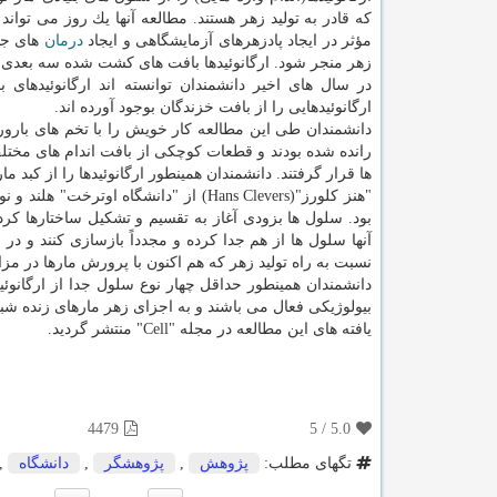
كه قادر به تولید زهر هستند. مطالعه آنها یك روز می توان
مؤثر در ایجاد پادزهرهای آزمایشگاهی و ایجاد
درمان
های جدی
زهر منجر شود. ارگانوئیدها بافت های كشت شده سه بعدی ك
در سال های اخیر دانشمندان توانسته اند ارگانوئیدهای
ارگانوئیدهایی را از بافت خزندگان بوجود آورده اند.
دانشمندان طی این مطالعه كار خویش را با تخم های بارور
رانده شده بودند و قطعات كوچكی از بافت اندام های مختل
ها قرار گرفتند. دانشمندان همینطور ارگانوئیدها را از كبد مار
"هنز كلورز"(Hans Clevers) از "دانشگا
بود. سلول ها بزودی آغاز به تقسیم و تشكیل ساختارها كرد
آنها سلول ها از هم جدا كرده و مجدداً بازسازی كنند و در 
نسبت به راه تولید زهر كه هم اكنون با پرورش مارها در مزار
دانشمندان همینطور حداقل چهار نوع سلول جدا از ارگانوئید
بیولوژیكی فعال می باشند و به اجزای زهر مارهای زنده شبا
یافته های این مطالعه در مجله "Cell" منتشر گردید.
4479
5
/
5.0
تگهای مطلب:
پژوهش
,
پژوهشگر
,
دانشگاه
,