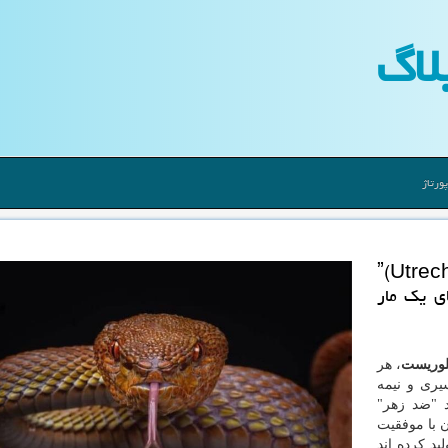
لاگ
ورتاژ
لاگ: پژوهشگران ˮدانشگاه اوترختˮ(Utrecht
دهای یك مار
پلوریست
، هر
یری و نیمه
 "ضد زهر"
نشمندان با موفقیت
لید كرده اند